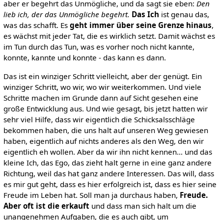
aber er begehrt das Unmögliche, und da sagt sie eben:
Den
lieb ich, der das Unmögliche begehrt.
Das Ich
ist genau das,
was das schafft. Es
geht immer über seine Grenze hinaus
,
es wächst mit jeder Tat, die es wirklich setzt. Damit wächst es
im Tun durch das Tun, was es vorher noch nicht kannte,
konnte, kannte und konnte - das kann es dann.
Das ist ein winziger Schritt vielleicht, aber der genügt. Ein
winziger Schritt, wo wir, wo wir weiterkommen. Und viele
Schritte machen im Grunde dann auf Sicht gesehen eine
große Entwicklung aus. Und wie gesagt, bis jetzt hatten wir
sehr viel Hilfe, dass wir eigentlich die Schicksalsschläge
bekommen haben, die uns halt auf unseren Weg gewiesen
haben, eigentlich auf nichts anderes als den Weg, den wir
eigentlich eh wollen. Aber da wir ihn nicht kennen… und das
kleine Ich, das Ego, das zieht halt gerne in eine ganz andere
Richtung, weil das hat ganz andere Interessen. Das will, dass
es mir gut geht, dass es hier erfolgreich ist, dass es hier seine
Freude im Leben hat. Soll man ja durchaus haben,
Freude.
Aber oft ist die erkauft
und dass man sich halt um die
unangenehmen Aufgaben, die es auch gibt, um