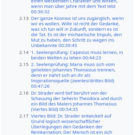
einen weckenden Charakter und wirken,
wenn man über Jahre mit dem Text lebt
00:36:32
2.13
Der ganze Kosmos ist uns zugänglich, wenn
wir es wollen. Wille ist nicht der Gedanke,
was ich tun will in Zukunft, sondern es ist
die Tat. Es ist der michaelische Impuls, den
Mut zu haben, den Schritt zu wagen ins
Unbekannte 00:39:45
2.14
1. Seelenprüfung: Capesius muss lernen, in
beiden Welten zu leben 00:44:23
2.15
2. Seelenprüfung: Maria muss sich vom
geliebten Johannes Thomasius trennen,
denn er nährt sich an ihr als
Inspirationsquelle (zweites/drittes Bild)
00:47:26
2.16
Dr. Strader wird tief berührt von der
Schauung der Seherin Theodora und durch
ein Bild des Malers Johannes Thomasius
(Viertes Bild) 00:54:35
2.17
Viertes Bild: Dr. Strader entwickelt auf
Grund logisch wissenschaftlicher
Überlegungen den Gedanken der
Reinkarnation: Der Mensch ist ein sich