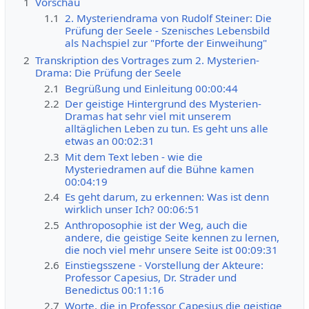
1
Vorschau
1.1
2. Mysteriendrama von Rudolf Steiner: Die
Prüfung der Seele - Szenisches Lebensbild
als Nachspiel zur "Pforte der Einweihung"
2
Transkription des Vortrages zum 2. Mysterien-
Drama: Die Prüfung der Seele
2.1
Begrüßung und Einleitung 00:00:44
2.2
Der geistige Hintergrund des Mysterien-
Dramas hat sehr viel mit unserem
alltäglichen Leben zu tun. Es geht uns alle
etwas an 00:02:31
2.3
Mit dem Text leben - wie die
Mysteriedramen auf die Bühne kamen
00:04:19
2.4
Es geht darum, zu erkennen: Was ist denn
wirklich unser Ich? 00:06:51
2.5
Anthroposophie ist der Weg, auch die
andere, die geistige Seite kennen zu lernen,
die noch viel mehr unsere Seite ist 00:09:31
2.6
Einstiegsszene - Vorstellung der Akteure:
Professor Capesius, Dr. Strader und
Benedictus 00:11:16
2.7
Worte, die in Professor Capesius die geistige