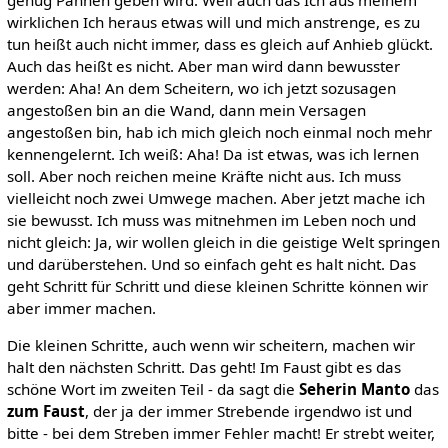
genug Pannen geben wird. Weil auch das Ich aus meinem
wirklichen Ich heraus etwas will und mich anstrenge, es zu
tun heißt auch nicht immer, dass es gleich auf Anhieb glückt.
Auch das heißt es nicht. Aber man wird dann bewusster
werden: Aha! An dem Scheitern, wo ich jetzt sozusagen
angestoßen bin an die Wand, dann mein Versagen
angestoßen bin, hab ich mich gleich noch einmal noch mehr
kennengelernt. Ich weiß: Aha! Da ist etwas, was ich lernen
soll. Aber noch reichen meine Kräfte nicht aus. Ich muss
vielleicht noch zwei Umwege machen. Aber jetzt mache ich
sie bewusst. Ich muss was mitnehmen im Leben noch und
nicht gleich: Ja, wir wollen gleich in die geistige Welt springen
und darüberstehen. Und so einfach geht es halt nicht. Das
geht Schritt für Schritt und diese kleinen Schritte können wir
aber immer machen.
Die kleinen Schritte, auch wenn wir scheitern, machen wir
halt den nächsten Schritt. Das geht! Im Faust gibt es das
schöne Wort im zweiten Teil - da sagt die
Seherin Manto
das
zum Faust
, der ja der immer Strebende irgendwo ist und
bitte - bei dem Streben immer Fehler macht! Er strebt weiter,