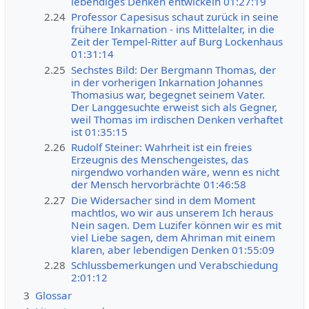
lebendiges Denken entwickeln 01:27:19
2.24
Professor Capesisus schaut zurück in seine
frühere Inkarnation - ins Mittelalter, in die
Zeit der Tempel-Ritter auf Burg Lockenhaus
01:31:14
2.25
Sechstes Bild: Der Bergmann Thomas, der
in der vorherigen Inkarnation Johannes
Thomasius war, begegnet seinem Vater.
Der Langgesuchte erweist sich als Gegner,
weil Thomas im irdischen Denken verhaftet
ist 01:35:15
2.26
Rudolf Steiner: Wahrheit ist ein freies
Erzeugnis des Menschengeistes, das
nirgendwo vorhanden wäre, wenn es nicht
der Mensch hervorbrächte 01:46:58
2.27
Die Widersacher sind in dem Moment
machtlos, wo wir aus unserem Ich heraus
Nein sagen. Dem Luzifer können wir es mit
viel Liebe sagen, dem Ahriman mit einem
klaren, aber lebendigen Denken 01:55:09
2.28
Schlussbemerkungen und Verabschiedung
2:01:12
3
Glossar