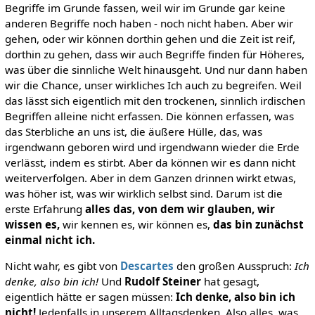
Begriffe im Grunde fassen, weil wir im Grunde gar keine
anderen Begriffe noch haben - noch nicht haben. Aber wir
gehen, oder wir können dorthin gehen und die Zeit ist reif,
dorthin zu gehen, dass wir auch Begriffe finden für Höheres,
was über die sinnliche Welt hinausgeht. Und nur dann haben
wir die Chance, unser wirkliches Ich auch zu begreifen. Weil
das lässt sich eigentlich mit den trockenen, sinnlich irdischen
Begriffen alleine nicht erfassen. Die können erfassen, was
das Sterbliche an uns ist, die äußere Hülle, das, was
irgendwann geboren wird und irgendwann wieder die Erde
verlässt, indem es stirbt. Aber da können wir es dann nicht
weiterverfolgen. Aber in dem Ganzen drinnen wirkt etwas,
was höher ist, was wir wirklich selbst sind. Darum ist die
erste Erfahrung
alles das, von dem wir glauben, wir
wissen es,
wir kennen es, wir können es,
das bin zunächst
einmal nicht ich.
Nicht wahr, es gibt von
Descartes
den großen Ausspruch:
Ich
denke, also bin ich!
Und
Rudolf Steiner
hat gesagt,
eigentlich hätte er sagen müssen:
Ich denke, also bin ich
nicht!
Jedenfalls in unserem Alltagsdenken. Also alles, was