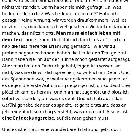
dann wird es auf einmal lebendig. Und am Anfang haben wir
nichts verstanden. Dann haben sie mich gefragt: „Ja, was
bedeutet denn das? Was bedeutet denn das?“ Habe ich
gesagt: "Keine Ahnung, wir werden draufkommen!" Weil es
nützt nichts, man kann sich viel gescheite Gedanken darüber
machen, das nützt nichts.
Man muss einfach leben mit
dem Text
lange leben. Und plötzlich taucht es auf. Und ich
hab die faszinierende Erfahrung gemacht... wie wir zu
proben begonnen haben, haben die Leute den Text gelernt.
Dann haben sie ihn auf der Bühne schön gestaltet aufgesagt.
Aber man hat den Eindruck gehabt, eigentlich wissen sie
nicht, was sie da wirklich sprechen, so wirklich im Detail. Und
das Spannende war, je weiter wir gekommen sind, je weiter
es gegen die erste Aufführung gegangen ist, umso deutlicher
plötzlich kam es heraus. Und man hat zugehört und plötzlich
sofort verstanden, um was es geht. Und ich hab auch das
Gefühl gehabt, der der es spricht, ist ganz erstaunt, dass er
jetzt eigentlich so richtig versteht, was er da sagt. Also es ist
eine Entdeckungsreise,
auf die man gehen muss.
Und es ist einfach eine wunderbare Erfahrung, jetzt doch