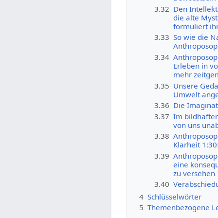
3.32
Den Intellek
die alte Mys
formuliert i
3.33
So wie die N
Anthroposoph
3.34
Anthroposop
Erleben in v
mehr zeitge
3.35
Unsere Gedan
Umwelt ange
3.36
Die Imaginati
3.37
Im bildhafte
von uns unab
3.38
Anthroposoph
Klarheit 1:30
3.39
Anthroposoph
eine konseq
zu versehen 
3.40
Verabschied
4
Schlüsselwörter
5
Themenbezogene L