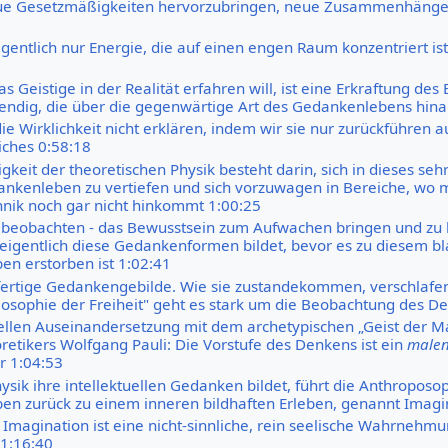
eue Gesetzmäßigkeiten hervorzubringen, neue Zusammenhänge z
igentlich nur Energie, die auf einen engen Raum konzentriert ist
Geistige in der Realität erfahren will, ist eine Erkraftung des
ndig, die über die gegenwärtige Art des Gedankenlebens hina
e Wirklichkeit nicht erklären, indem wir sie nur zurückführen au
ches 0:58:18
gkeit der theoretischen Physik besteht darin, sich in dieses seh
ankenleben zu vertiefen und sich vorzuwagen in Bereiche, wo m
nik noch gar nicht hinkommt 1:00:25
 beobachten - das Bewusstsein zum Aufwachen bringen und zu
 eigentlich diese Gedankenformen bildet, bevor es zu diesem b
n erstorben ist 1:02:41
fertige Gedankengebilde. Wie sie zustandekommen, verschlafen 
ilosophie der Freiheit" geht es stark um die Beobachtung des D
iellen Auseinandersetzung mit dem archetypischen „Geist der M
etikers Wolfgang Pauli: Die Vorstufe des Denkens ist ein
malen
r 1:04:53
ysik ihre intellektuellen Gedanken bildet, führt die Anthroposo
n zurück zu einem inneren bildhaften Erleben, genannt Imagi
e Imagination ist eine nicht-sinnliche, rein seelische Wahrneh
1:16:40