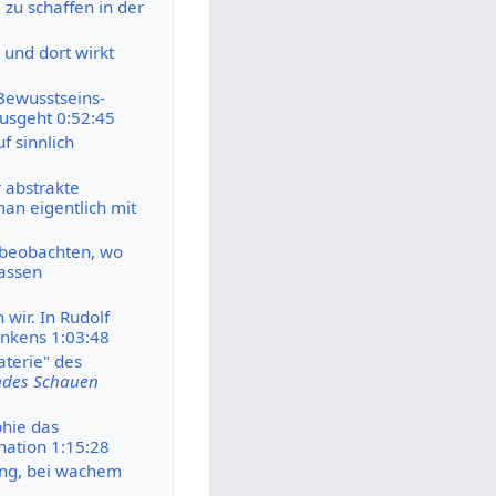
u schaffen in der
 und dort wirkt
 Bewusstseins-
usgeht 0:52:45
f sinnlich
r abstrakte
an eigentlich mit
 beobachten, wo
lassen
wir. In Rudolf
enkens 1:03:48
aterie" des
des Schauen
phie das
nation 1:15:28
mung, bei wachem