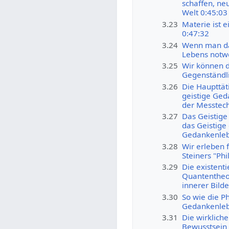
schaffen, n
Welt 0:45:03
3.23
Materie ist e
0:47:32
3.24
Wenn man das 
Lebens notwe
3.25
Wir können di
Gegenständli
3.26
Die Haupttäti
geistige Ged
der Messtech
3.27
Das Geistige
das Geistige
Gedankenlebe
3.28
Wir erleben 
Steiners "Ph
3.29
Die existent
Quantentheor
innerer Bilde
3.30
So wie die Ph
Gedankenlebe
3.31
Die wirklich
Bewusstsein 