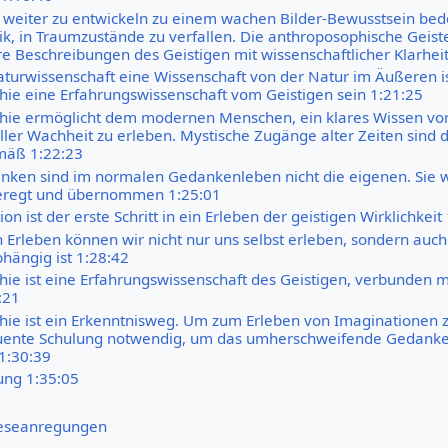
t weiter zu entwickeln zu einem wachen Bilder-Bewusstsein bede
tik, in Traumzustände zu verfallen. Die anthroposophische Geist
hre Beschreibungen des Geistigen mit wissenschaftlicher Klarhei
aturwissenschaft eine Wissenschaft von der Natur im Äußeren ist
ie eine Erfahrungswissenschaft vom Geistigen sein 1:21:25
hie ermöglicht dem modernen Menschen, ein klares Wissen vo
oller Wachheit zu erleben. Mystische Zugänge alter Zeiten sind d
mäß 1:22:23
ken sind im normalen Gedankenleben nicht die eigenen. Sie 
regt und übernommen 1:25:01
on ist der erste Schritt in ein Erleben der geistigen Wirklichkeit
n Erleben können wir nicht nur uns selbst erleben, sondern auch
hängig ist 1:28:42
ie ist eine Erfahrungswissenschaft des Geistigen, verbunden m
:21
ie ist ein Erkenntnisweg. Um zum Erleben von Imaginationen 
uente Schulung notwendig, um das umherschweifende Gedanken
1:30:39
ung 1:35:05
eseanregungen