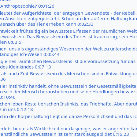
Anthroposophie? 0:01:26
eutet der Aufgerichtete, der entgegen Gewendete - der Rebell,
en Ansichten entgegensteht. Schon an der äußeren Haltung ka
 Mensch über das Tier erheben kann 0:02:33
twickelt frühzeitig ein bewusstes Erfassen der räumlichen Welt
wusstsein. Das Bewusstsein des Tieres ist traumartig, sein Ha
den 0:03:51
nen, uns als eigenständiges Wesen von der Welt zu unterscheide
ständiges Ich-Wesen 0:05:44
ng eines räumlichen Bewusstseins ist die Voraussetzung für das
 des Kleinkindes 0:07:13
als auch Zeit-Bewusstsein des Menschen sind in Entwicklung und
:36
ier instinktiv handelt, ohne Bewusstsein der Gesetzmäßigkeite
n sich der Mensch herausheben und seine Handlungen bewusst
0:10:46
en leben Reste tierischen Instinkts, das Triebhafte. Aber darü
 in uns 0:12:18
 in der Körperhaltung liegt die ganze Persönlichkeit und das 
rlebt heute als Wirklichkeit nur dasjenige, was er angreifen k
enständliche Bewusstsein ist sehr stark ausgebildet 0:16:23