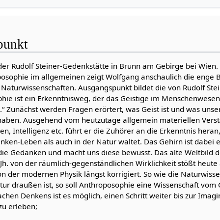
punkt
 der Rudolf Steiner-Gedenkstätte in Brunn am Gebirge bei Wien.
posophie im allgemeinen zeigt Wolfgang anschaulich die enge 
 Naturwissenschaften. Ausgangspunkt bildet die von Rudolf St
phie ist ein Erkenntnisweg, der das Geistige im Menschenwese
.“ Zunächst werden Fragen erörtert, was Geist ist und was unse
haben. Ausgehend vom heutzutage allgemein materiellen Verst
n, Intelligenz etc. führt er die Zuhörer an die Erkenntnis heran
ken-Leben als auch in der Natur waltet. Das Gehirn ist dabei e
die Gedanken und macht uns diese bewusst. Das alte Weltbild d
Jh. von der räumlich-gegenständlichen Wirklichkeit stößt heut
n der modernen Physik längst korrigiert. So wie die Naturwisse
ur draußen ist, so soll Anthroposophie eine Wissenschaft vom G
chen Denkens ist es möglich, einen Schritt weiter bis zur Imag
 zu erleben;