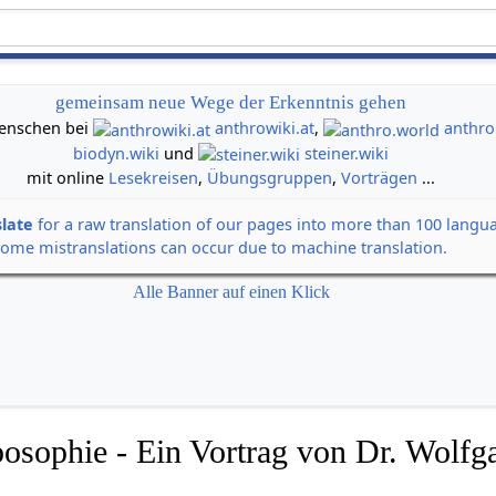
gemeinsam neue Wege der Erkenntnis gehen
 Menschen bei
anthrowiki.at
,
anthro
biodyn.wiki
und
steiner.wiki
mit online
Lesekreisen
,
Übungsgruppen
,
Vorträgen
...
slate
for a raw translation of our pages into more than 100 langu
some mistranslations can occur due to machine translation.
Alle Banner auf einen Klick
posophie - Ein Vortrag von Dr. Wolfg