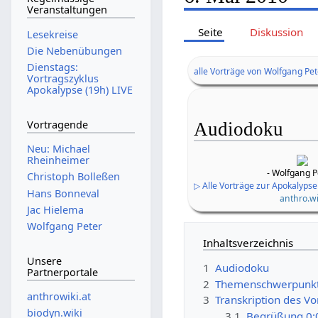
Veranstaltungen
Seite
Diskussion
Lesekreise
Die Nebenübungen
Dienstags:
alle Vorträge von Wolfgang Pe
Vortragszyklus
Apokalypse (19h) LIVE
Vortragende
Audiodoku
Neu: Michael
Rheinheimer
- Wolfgang P
Christoph Bolleßen
▷ Alle Vorträge zur Apokalypse
Hans Bonneval
anthro.wi
Jac Hielema
Wolfgang Peter
Inhaltsverzeichnis
Unsere
1
Audiodoku
Partnerportale
2
Themenschwerpunk
anthrowiki.at
3
Transkription des Vo
biodyn.wiki
3.1
Begrüßung 0: