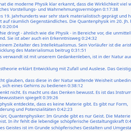
hat die moderne Physik klar erkannt, dass die Wirklichkeit viel w
iches Vorstellungs- und Wahrnehmungsvermögen 0:17:38
s 19. Jahrhunderts war sehr stark materialistisch geprägt und h
t auf räumlich Gegenständliches. Die Quantenphysik im 20. Jh. h
t 0:20:04
e dringt - ähnlich wie die Physik - in Bereiche vor, die unmittel
ind. Sie ist aber auch ein Erkenntnisweg 0:24:32
einem Zeitalter des Intellektualismus. Sein Vorläufer ist die aris
icklung des Materialismus beitrug 0:31:51
as verwandt ist mit unserem Gedankenleben, ist in der Natur auch
stheorie erklärt Entwicklung mit Zufall und Auslese. Das Geistig
icht glauben, dass diese in der Natur waltende Weisheit unbedi
, sich eines Gehirns zu bedienen 0:38:12
enkt nicht. Es macht uns das Denken bewusst. Es ist das Instru
 Bewusstsein spiegelt 0:39:26
hysik entdeckte, dass es keine Materie gibt. Es gibt nur Form,
derung und Potenzialitäten 0:42:23
ürr, Quantenphysiker: Im Grunde gibt es nur Geist. Die Materie
ist. In ihr fehlt die lebendige schöpferische Gestaltungskraft 0:
s Geistes ist im Grunde schöpferisches Gestalten und Umgesta