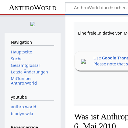
AnthroWorld
Eine freie Initiative von
Navigation
Hauptseite
Use
Google Tran
Suche
Please note that 
Gesamtglossar
Letzte Änderungen
MitTun bei
Anthro.World
youtube
anthro.world
biodyn.wiki
Was ist Anthro
6. Mai 2010
Regelmässige