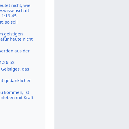
utet nicht, wie
eswissenschaft
t 1:19:45
, so soll
m geistigen
afür heute nicht
werden aus der
 1:26:53
 Geistiges, das
it gedanklicher
zu kommen, ist
leben mit Kraft