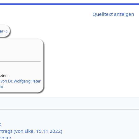
Quelltext anzeigen
ter ◁
eter -
 von Dr. Wolfgang Peter
ki
t
rtrags (von Elke, 15.11.2022)
00:32