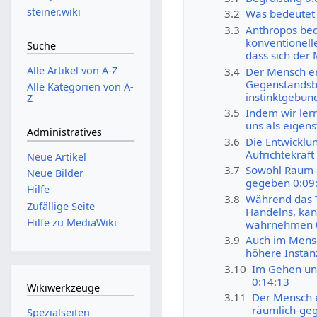
steiner.wiki
3.2
Was bedeutet 
3.3
Anthropos bed
konventionell
Suche
dass sich der
Alle Artikel von A-Z
3.4
Der Mensch en
Gegenstandsbe
Alle Kategorien von A-
instinktgebun
Z
3.5
Indem wir ler
uns als eigen
Administratives
3.6
Die Entwicklu
Aufrichtekraft
Neue Artikel
3.7
Sowohl Raum- 
Neue Bilder
gegeben 0:09
Hilfe
3.8
Während das T
Zufällige Seite
Handelns, kan
Hilfe zu MediaWiki
wahrnehmen 
3.9
Auch im Mensch
höhere Instanz
3.10
Im Gehen und
0:14:13
Wikiwerkzeuge
3.11
Der Mensch e
räumlich-geg
Spezialseiten