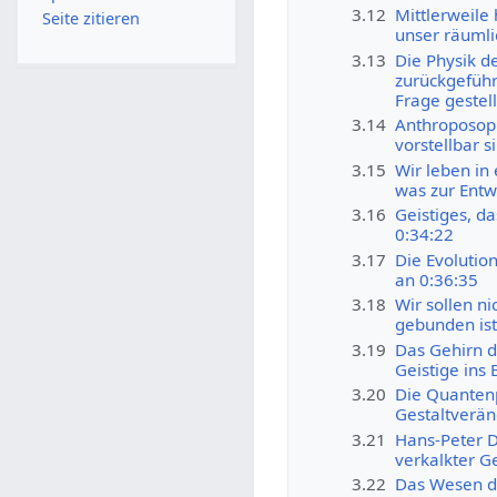
3.12
Mittlerweile 
Seite zitieren
unser räuml
3.13
Die Physik de
zurückgeführ
Frage gestell
3.14
Anthroposophi
vorstellbar s
3.15
Wir leben in 
was zur Entw
3.16
Geistiges, d
0:34:22
3.17
Die Evolution
an 0:36:35
3.18
Wir sollen n
gebunden ist
3.19
Das Gehirn d
Geistige ins
3.20
Die Quantenp
Gestaltverän
3.21
Hans-Peter D
verkalkter Ge
3.22
Das Wesen de