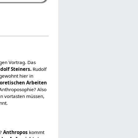
gen Vortrag. Das
dolf Steiners.
Rudolf
 gewohnt hier in
oretischen Arbeiten
 Anthroposophie? Also
hen vortasten müssen,
nnt.
e?
Anthropos
kommt