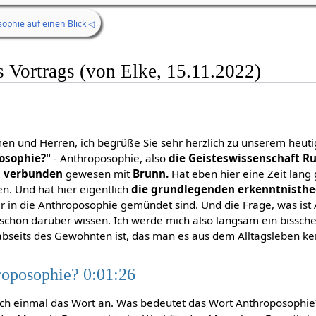
ophie auf einen Blick ◁
s Vortrags (von Elke, 15.11.2022)
n und Herren, ich begrüße Sie sehr herzlich zu unserem heuti
osophie?"
- Anthroposophie, also
die Geisteswissenschaft Ru
g verbunden
gewesen mit
Brunn.
Hat eben hier eine Zeit lang
n. Und hat hier eigentlich
die grundlegenden erkenntnisthe
r in die Anthroposophie gemündet sind. Und die Frage, was ist
ie schon darüber wissen. Ich werde mich also langsam ein bissc
s abseits des Gewohnten ist, das man es aus dem Alltagsleben ke
roposophie? 0:01:26
ach einmal das Wort an. Was bedeutet das Wort Anthroposophi