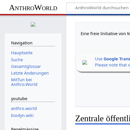
AnthroWorld
Eine freie Initiative vo
Navigation
Hauptseite
Use
Google Tran
Suche
Please note that 
Gesamtglossar
Letzte Änderungen
MitTun bei
Anthro.World
youtube
anthro.world
biodyn.wiki
Zentrale öffent
Regelmässige