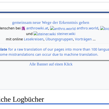
gemeinsam neue Wege der Erkenntnis gehen
n Menschen bei
anthrowiki.at
,
anthro.world
,
und
steiner.wiki
mit online
Lesekreisen
,
Übungsgruppen
,
Vorträgen
...
slate
for a raw translation of our pages into more than 100 langu
some mistranslations can occur due to machine translation.
Alle Banner auf einen Klick
liche Logbücher