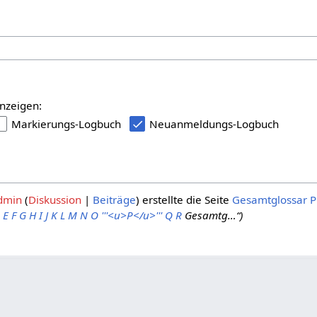
nzeigen:
Markierungs-Logbuch
Neuanmeldungs-Logbuch
dmin
Diskussion
Beiträge
erstellte die Seite
Gesamtglossar P
E
F
G
H
I
J
K
L
M
N
O
'''<u>P</u>'''
Q
R
Gesamtg…“)