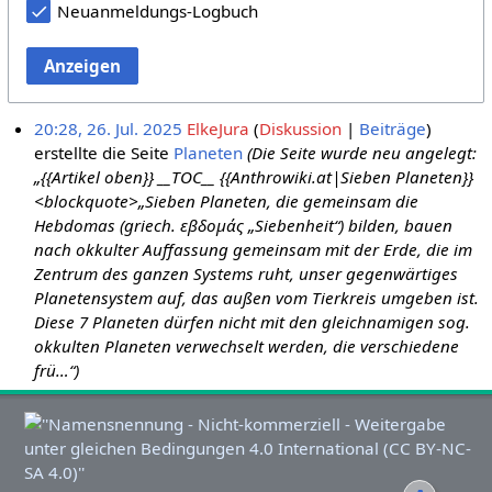
Neuanmeldungs-Logbuch
Anzeigen
20:28, 26. Jul. 2025
ElkeJura
Diskussion
Beiträge
erstellte die Seite
Planeten
(Die Seite wurde neu angelegt:
„{{Artikel oben}} __TOC__ {{Anthrowiki.at|Sieben Planeten}}
<blockquote>„Sieben Planeten, die gemeinsam die
Hebdomas (griech. εβδομάς „Siebenheit“) bilden, bauen
nach okkulter Auffassung gemeinsam mit der Erde, die im
Zentrum des ganzen Systems ruht, unser gegenwärtiges
Planetensystem auf, das außen vom Tierkreis umgeben ist.
Diese 7 Planeten dürfen nicht mit den gleichnamigen sog.
okkulten Planeten verwechselt werden, die verschiedene
frü…“)