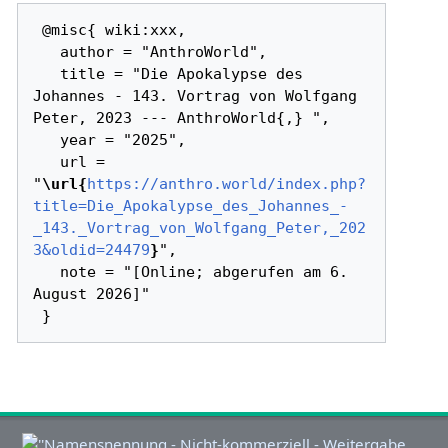
 @misc{ wiki:xxx,

   author = "AnthroWorld",

   title = "Die Apokalypse des 
Johannes - 143. Vortrag von Wolfgang 
Peter, 2023 --- AnthroWorld{,} ",

   year = "2025",

   url = 
"
\url{
https://anthro.world/index.php?
title=Die_Apokalypse_des_Johannes_-
_143._Vortrag_von_Wolfgang_Peter,_202
3&oldid=24479
}
",

   note = "[Online; abgerufen am 6. 
August 2026]"
