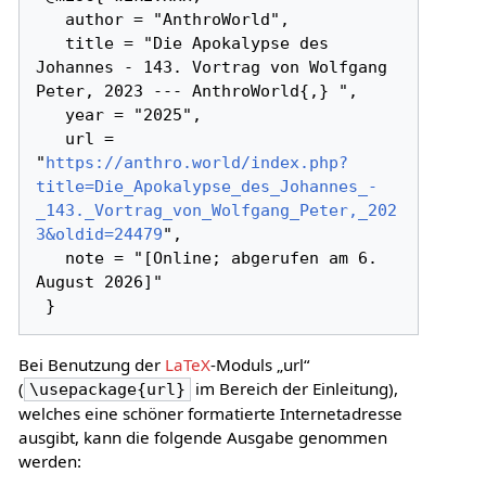
   author = "AnthroWorld",

   title = "Die Apokalypse des 
Johannes - 143. Vortrag von Wolfgang 
Peter, 2023 --- AnthroWorld{,} ",

   year = "2025",

   url = 
"
https://anthro.world/index.php?
title=Die_Apokalypse_des_Johannes_-
_143._Vortrag_von_Wolfgang_Peter,_202
3&oldid=24479
",

   note = "[Online; abgerufen am 6. 
August 2026]"

Bei Benutzung der
LaTeX
-Moduls „url“
(
im Bereich der Einleitung),
\usepackage{url}
welches eine schöner formatierte Internetadresse
ausgibt, kann die folgende Ausgabe genommen
werden: