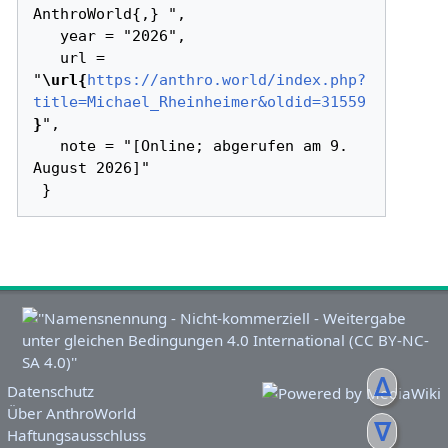
AnthroWorld{,} ",

   year = "2026",

   url = 
"
\url{
https://anthro.world/index.php?
title=Michael_Rheinheimer&oldid=31559
}
",

   note = "[Online; abgerufen am 9. 
August 2026]"

ᐃ
Datenschutz
Über AnthroWorld
ᐁ
Haftungsausschluss