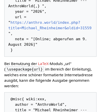
   title = "Michael Rheinheimer --- 
AnthroWorld{,} ",

   year = "2026",

   url = 
"
https://anthro.world/index.php?
title=Michael_Rheinheimer&oldid=31559
",

   note = "[Online; abgerufen am 9. 
August 2026]"

Bei Benutzung der
LaTeX
-Moduls „url“
(
im Bereich der Einleitung),
\usepackage{url}
welches eine schöner formatierte Internetadresse
ausgibt, kann die folgende Ausgabe genommen
werden:
 @misc{ wiki:xxx,

   author = "AnthroWorld",

   title = "Michael Rheinheimer --- 