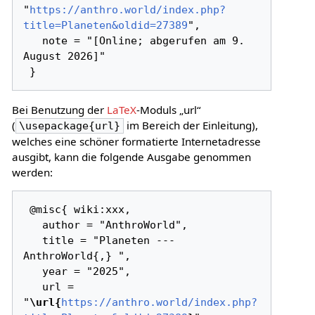
"
https://anthro.world/index.php?
title=Planeten&oldid=27389
",

   note = "[Online; abgerufen am 9. 
August 2026]"

Bei Benutzung der
LaTeX
-Moduls „url“
(
im Bereich der Einleitung),
\usepackage{url}
welches eine schöner formatierte Internetadresse
ausgibt, kann die folgende Ausgabe genommen
werden:
 @misc{ wiki:xxx,

   author = "AnthroWorld",

   title = "Planeten --- 
AnthroWorld{,} ",

   year = "2025",

   url = 
"
\url{
https://anthro.world/index.php?