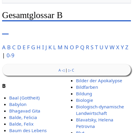
Gesamtglossar B
A
B
C
D
E
F
G
H
I
J
K
L
M
N
O
P
Q
R
S
T
U
V
W
X
Y
Z
|
0-9
A ◁
|
▷ C
Bilder der Apokalypse
B
Bildfarben
Bildung
Baal (Gottheit)
Biologie
Babylon
Biologisch-dynamische
Bhagavad Gita
Landwirtschaft
Balde, Felicia
Blavatsky, Helena
Balde, Felix
Petrovna
Baum des Lebens
Blut