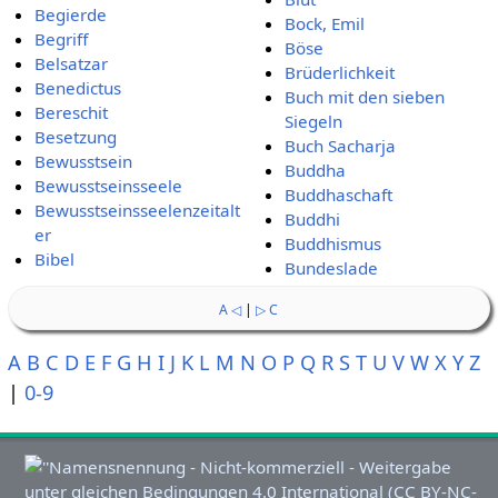
Begierde
Bock, Emil
Begriff
Böse
Belsatzar
Brüderlichkeit
Benedictus
Buch mit den sieben
Bereschit
Siegeln
Besetzung
Buch Sacharja
Bewusstsein
Buddha
Bewusstseinsseele
Buddhaschaft
Bewusstseinsseelenzeitalt
Buddhi
er
Buddhismus
Bibel
Bundeslade
A ◁
|
▷ C
A
B
C
D
E
F
G
H
I
J
K
L
M
N
O
P
Q
R
S
T
U
V
W
X
Y
Z
|
0-9