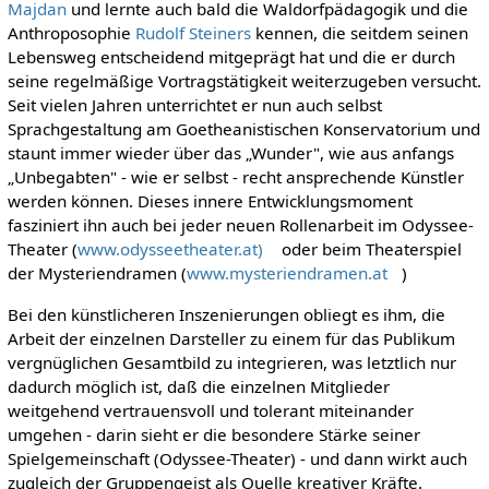
Majdan
und lernte auch bald die Waldorfpädagogik und die
Anthroposophie
Rudolf Steiners
kennen, die seitdem seinen
Lebensweg entscheidend mitgeprägt hat und die er durch
seine regelmäßige Vortragstätigkeit weiterzugeben versucht.
Seit vielen Jahren unterrichtet er nun auch selbst
Sprachgestaltung am Goetheanistischen Konservatorium und
staunt immer wieder über das „Wunder", wie aus anfangs
„Unbegabten" - wie er selbst - recht ansprechende Künstler
werden können. Dieses innere Entwicklungsmoment
fasziniert ihn auch bei jeder neuen Rollenarbeit im Odyssee-
Theater (
www.odysseetheater.at)
oder beim Theaterspiel
der Mysteriendramen (
www.mysteriendramen.at
)
Bei den künstlicheren Inszenierungen obliegt es ihm, die
Arbeit der einzelnen Darsteller zu einem für das Publikum
vergnüglichen Gesamtbild zu integrieren, was letztlich nur
dadurch möglich ist, daß die einzelnen Mitglieder
weitgehend vertrauensvoll und tolerant miteinander
umgehen - darin sieht er die besondere Stärke seiner
Spielgemeinschaft (Odyssee-Theater) - und dann wirkt auch
zugleich der Gruppengeist als Quelle kreativer Kräfte.