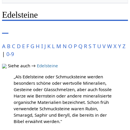
Edelsteine
A
B
C
D
E
F
G
H
I
J
K
L
M
N
O
P
Q
R
S
T
U
V
W
X
Y
Z
|
0-9
Siehe auch →
Edelsteine
„Als Edelsteine oder Schmucksteine werden
besonders schöne oder wertvolle Mineralien,
Gesteine oder Glasschmelzen, aber auch fossile
Harze wie Bernstein oder andere mineralisierte
organische Materialien bezeichnet. Schon früh
verwendete Schmucksteine waren Rubin,
Smaragd, Saphir und Beryll, die bereits in der
Bibel erwähnt werden."