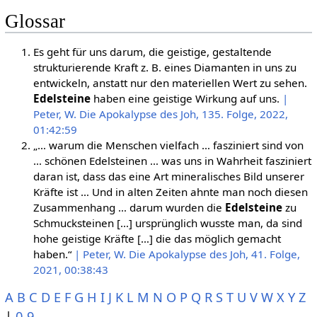
Glossar
Es geht für uns darum, die geistige, gestaltende
strukturierende Kraft z. B. eines Diamanten in uns zu
entwickeln, anstatt nur den materiellen Wert zu sehen.
Edelsteine
haben eine geistige Wirkung auf uns.
|
Peter, W. Die Apokalypse des Joh, 135. Folge, 2022,
01:42:59
„… warum die Menschen vielfach … fasziniert sind von
… schönen Edelsteinen … was uns in Wahrheit fasziniert
daran ist, dass das eine Art mineralisches Bild unserer
Kräfte ist … Und in alten Zeiten ahnte man noch diesen
Zusammenhang … darum wurden die
Edelsteine
zu
Schmucksteinen […] ursprünglich wusste man, da sind
hohe geistige Kräfte […] die das möglich gemacht
haben.“
| Peter, W. Die Apokalypse des Joh, 41. Folge,
2021, 00:38:43
A
B
C
D
E
F
G
H
I
J
K
L
M
N
O
P
Q
R
S
T
U
V
W
X
Y
Z
|
0-9