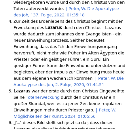
wiedergeboren wurde und durch den Christus von den
Toten auferweckt wurde.
| Peter, W. Die Apokalypse
des Joh, 137. Folge, 2022, 01:35:18
Zur Zeit des Erdenlebens des Christus beginnt mit der
Erweckung des
Lazarus
durch den Christus - Lazarus
wurde dadurch zum Johannes dem Evangelisten - ein
neuer Einweihungsprozess. Seither bedeutet
Einweihung, dass das Ich den Einweihungsvorgang
hervorruft, nicht mehr wie früher im Alten Ägypten die
Priester oder ein geistiger Führer, ein Guru. Ein
geistiger Führer kann die Einweihung unterstützen und
begleiten, aber der Impuls zur Einweihung muss heute
aus dem eigenen wachen Ich kommen.
| Peter, W. Die
Apokalypse des Joh, 2. Folge, 2020, 01:44:51
Lazarus
war der erste durch den Christus Eingeweihte.
Seine
Totenerweckung
durch den Christus war ein
großer Skandal, weil es zu jener Zeit keine regulären
Einweihungen mehr durch Priester gab.
| Peter, W.
Möglichkeiten der Kunst, 2024, 01:05:56
„[…] dieses Bild stellt sich jetzt so dar, dass dieser
Lazarus
also diese Verbindung mit dem Johannes