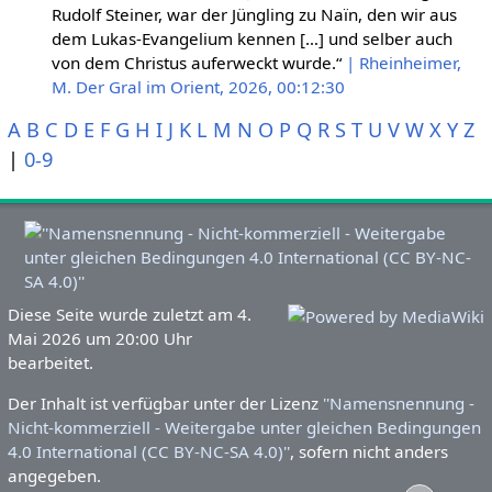
Rudolf Steiner, war der Jüngling zu Naïn, den wir aus
dem Lukas-Evangelium kennen […] und selber auch
von dem Christus auferweckt wurde.“
| Rheinheimer,
M. Der Gral im Orient, 2026, 00:12:30
A
B
C
D
E
F
G
H
I
J
K
L
M
N
O
P
Q
R
S
T
U
V
W
X
Y
Z
|
0-9
Diese Seite wurde zuletzt am 4.
Mai 2026 um 20:00 Uhr
bearbeitet.
Der Inhalt ist verfügbar unter der Lizenz
''Namensnennung -
Nicht-kommerziell - Weitergabe unter gleichen Bedingungen
4.0 International (CC BY-NC-SA 4.0)''
, sofern nicht anders
angegeben.