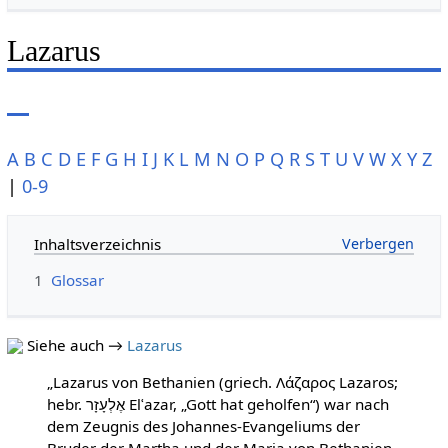
Lazarus
A
B
C
D
E
F
G
H
I
J
K
L
M
N
O
P
Q
R
S
T
U
V
W
X
Y
Z
|
0-9
Inhaltsverzeichnis
1
Glossar
Siehe auch →
Lazarus
„Lazarus von Bethanien (griech. Λάζαρος Lazaros;
hebr. אֶלְעָזָר Elʿazar, „Gott hat geholfen“) war nach
dem Zeugnis des Johannes-Evangeliums der
Bruder der Martha und der Maria von Bethanien