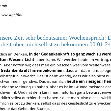
h mir
Selbstgefühl.
r unsere Zeit sehr bedeutsamer Wochenspruch:
rheit über mich selbst zu bekommen 00:01:24
irklich im Denken,
in der Gedankenkraft so ganz wach zu wer
lten-Wesens-Licht
leben kann. Wir werden heute im Vortrag, 
n. Aber hoffen wir, dass man ein bisschen was vom Weltenwes
e Gedankenkraft hineinbekommen
, dass wir das in uns spieg
lbstgefühl erwacht. Das ist ganz wichtig, dass wir also nicht nu
schwimmen irgendwo. Das ist nämlich
heute ein riesiges The
ine eigene Meinung zu haben, aber es ist im Grunde meistens da
chwimmt. Und mit dem kann man natürlich ganz bewusst einve
klich selbst durchleuchtet haben. Sollte man. Also dieses wirk
lich selbst zu denken, selbst dass des Geisteslicht zu erwecken
t heute das Gebot der Stunde.