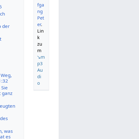
fga
5
ng
ich
Pet
er
.
o der
Lin
k
t
zu
m
↘m
p3
Au
m Weg,
di
1:32
o
 Sie
t ganz
zeugten
 des
n, was
at es