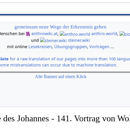
gemeinsam neue Wege der Erkenntnis gehen
n Menschen bei
anthrowiki.at
,
anthro.world
,
und
steiner.wiki
mit online
Lesekreisen
,
Übungsgruppen
,
Vorträgen
...
slate
for a raw translation of our pages into more than 100 langu
some mistranslations can occur due to machine translation.
Alle Banner auf einen Klick
 des Johannes - 141. Vortrag von Wol