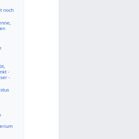
ht noch
enne,
ben
e
bt,
nkt -
ser -
stus
e
terium