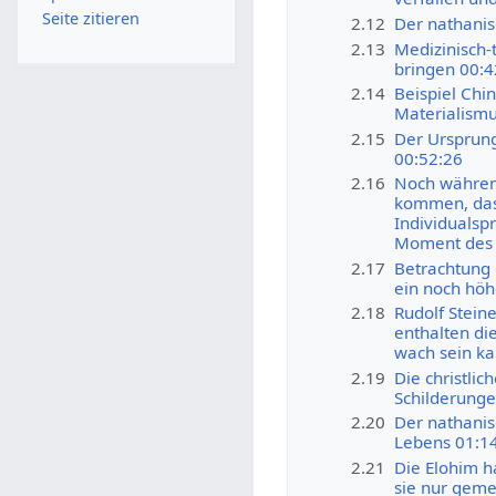
Seite zitieren
2.12
Der nathanis
2.13
Medizinisch-
bringen 00:4
2.14
Beispiel Chin
Materialismu
2.15
Der Ursprung
00:52:26
2.16
Noch während
kommen, dass
Individualsp
Moment des 
2.17
Betrachtung 
ein noch höh
2.18
Rudolf Steine
enthalten di
wach sein ka
2.19
Die christli
Schilderunge
2.20
Der nathanis
Lebens 01:1
2.21
Die Elohim 
sie nur geme