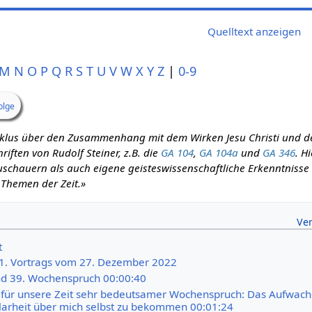
Quelltext anzeigen
M
N
O
P
Q
R
S
T
U
V
W
X
Y
Z
|
0-9
olge
zyklus über den Zusammenhang mit dem Wirken Jesu Christi und d
iften von Rudolf Steiner, z.B. die
GA 104
,
GA 104a
und
GA 346
. H
schauern als auch eigene geisteswissenschaftliche Erkenntnisse m
 Themen der Zeit.»
t
41. Vortrags vom 27. Dezember 2022
d 39. Wochenspruch 00:00:40
in für unsere Zeit sehr bedeutsamer Wochenspruch: Das Aufwac
arheit über mich selbst zu bekommen 00:01:24