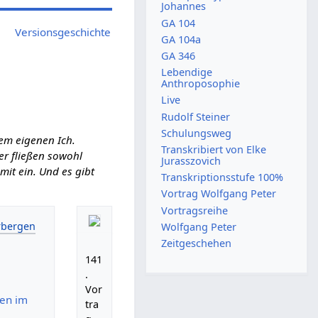
Johannes
GA 104
Versionsgeschichte
GA 104a
GA 346
Lebendige
Anthroposophie
Live
Rudolf Steiner
Schulungsweg
em eigenen Ich.
Transkribiert von Elke
ier fließen sowohl
Jurasszovich
it ein. Und es gibt
Transkriptionsstufe 100%
Vortrag Wolfgang Peter
Vortragsreihe
Wolfgang Peter
Zeitgeschehen
141
.
Vor
hen im
tra