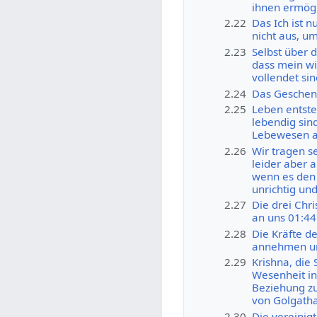
ihnen ermögl
2.22
Das Ich ist 
nicht aus, u
2.23
Selbst über 
dass mein wi
vollendet si
2.24
Das Geschenk
2.25
Leben entste
lebendig sin
Lebewesen a
2.26
Wir tragen se
leider aber 
wenn es den 
unrichtig un
2.27
Die drei Chr
an uns 01:44
2.28
Die Kräfte d
annehmen un
2.29
Krishna, die
Wesenheit in
Beziehung zu
von Golgatha
2.30
Die vereinig