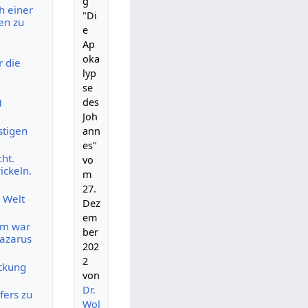
g
h einer
"Di
en zu
e
Ap
oka
 die
lyp
se
des
1
Joh
stigen
ann
es"
ht.
vo
ickeln.
m
27.
e Welt
Dez
em
um war
ber
Lazarus
202
2
eckung
von
Dr.
fers zu
Wol