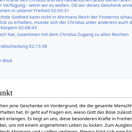
 Verfügung - wenn wir es wollen. Ob wir dieses Geschenk an
mmen in unserer Freiheit 02:05:31
chste Gottheit kann nicht in Ahrimans Reich der Finsternis scha
lick zu erhalten, musste sich der Christus unter anderem auch 
rkörpern 02:08:43
ch hat, zusammen mit dem Christus Zugang zu allen Reichen
rabschiedung 02:15:38
n Blick
unkt
ehen jene Geschenke im Vordergrund, die die gesamte Menschh
alten hat. Er geht auf Fragen ein, wieso Gott das Böse zulässt
it erlangen. Es liegt an uns, diese besonderen Kräfte in Freihei
ei, uns mit einem angenehmen Leben zu locken. Zum Ausgleich 
Reich Ahrimans und Luzifers verlieren. Ebenso klärt sich eine häu