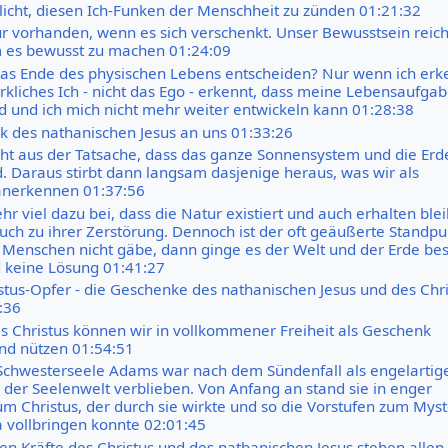
icht, diesen Ich-Funken der Menschheit zu zünden 01:21:32
nur vorhanden, wenn es sich verschenkt. Unser Bewusstsein reic
m es bewusst zu machen 01:24:09
das Ende des physischen Lebens entscheiden? Nur wenn ich erk
rkliches Ich - nicht das Ego - erkennt, dass meine Lebensaufga
nd und ich mich nicht mehr weiter entwickeln kann 01:28:38
 des nathanischen Jesus an uns 01:33:26
ht aus der Tatsache, dass das ganze Sonnensystem und die Erd
d. Daraus stirbt dann langsam dasjenige heraus, was wir als
nerkennen 01:37:56
hr viel dazu bei, dass die Natur existiert und auch erhalten blei
auch zu ihrer Zerstörung. Dennoch ist der oft geäußerte Standpu
Menschen nicht gäbe, dann ginge es der Welt und der Erde bes
d keine Lösung 01:41:27
istus-Opfer - die Geschenke des nathanischen Jesus und des Chri
:36
es Christus können wir in vollkommener Freiheit als Geschenk
d nützen 01:54:51
 Schwesterseele Adams war nach dem Sündenfall als engelartig
 der Seelenwelt verblieben. Von Anfang an stand sie in enger
m Christus, der durch sie wirkte und so die Vorstufen zum Mys
 vollbringen konnte 02:01:45
ten Kräfte des Christus und des nathanischen Jesus stehen allen