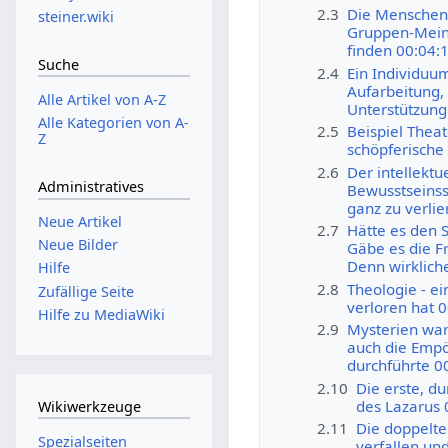
2.3
Die Menscheng
steiner.wiki
Gruppen-Meinun
finden 00:04:
Suche
2.4
Ein Individuu
Aufarbeitung,
Alle Artikel von A-Z
Unterstützung 
Alle Kategorien von A-
2.5
Beispiel Thea
Z
schöpferische
2.6
Der intellektu
Administratives
Bewusstseinss
ganz zu verlie
Neue Artikel
2.7
Hätte es den S
Neue Bilder
Gäbe es die F
Denn wirklich
Hilfe
2.8
Theologie - ei
Zufällige Seite
verloren hat 
Hilfe zu MediaWiki
2.9
Mysterien war
auch die Empö
durchführte 0
2.10
Die erste, d
des Lazarus 
Wikiwerkzeuge
2.11
Die doppelte
Spezialseiten
verfallen un