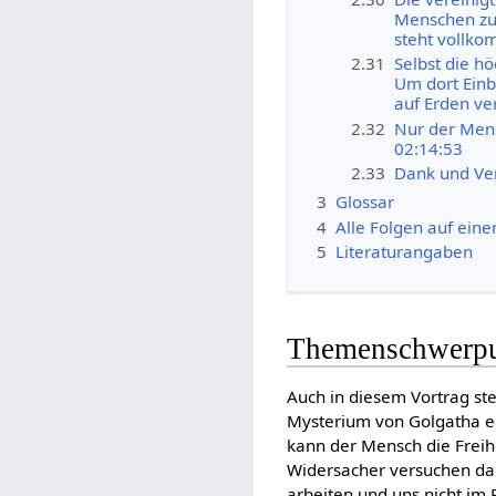
Menschen zur
steht vollko
2.31
Selbst die hö
Um dort Einb
auf Erden ve
2.32
Nur der Mens
02:14:53
2.33
Dank und Ve
3
Glossar
4
Alle Folgen auf eine
5
Literaturangaben
Themenschwerp
Auch in diesem Vortrag st
Mysterium von Golgatha erh
kann der Mensch die Freihe
Widersacher versuchen dab
arbeiten und uns nicht im 