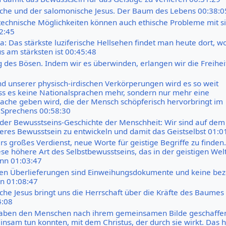
che und der salomonische Jesus. Der Baum des Lebens 00:38:0
technische Möglichkeiten können auch ethische Probleme mit s
2:45
a: Das stärkste luziferische Hellsehen findet man heute dort, w
s am stärksten ist 00:45:48
 des Bösen. Indem wir es überwinden, erlangen wir die Freihei
 unserer physisch-irdischen Verkörperungen wird es so weit
 es keine Nationalsprachen mehr, sondern nur mehr eine
rache geben wird, die der Mensch schöpferisch hervorbringt im
Sprechens 00:58:30
der Bewusstseins-Geschichte der Menschheit: Wir sind auf de
eres Bewusstsein zu entwickeln und damit das Geistselbst 01:0
rs großes Verdienst, neue Worte für geistige Begriffe zu finden.
ese höhere Art des Selbstbewusstseins, das in der geistigen Wel
nn 01:03:47
chen Überlieferungen sind Einweihungsdokumente und keine be
n 01:08:47
che Jesus bringt uns die Herrschaft über die Kräfte des Baumes
4:08
haben den Menschen nach ihrem gemeinsamen Bilde geschaffe
insam tun konnten, mit dem Christus, der durch sie wirkt. Das h