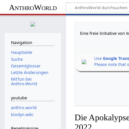
AnthroWorld
Eine freie Initiative vo
Navigation
Hauptseite
Use
Google Tran
Suche
Please note that 
Gesamtglossar
Letzte Änderungen
MitTun bei
Anthro.World
youtube
anthro.world
biodyn.wiki
Die Apokalypse
2022
Regelmässige