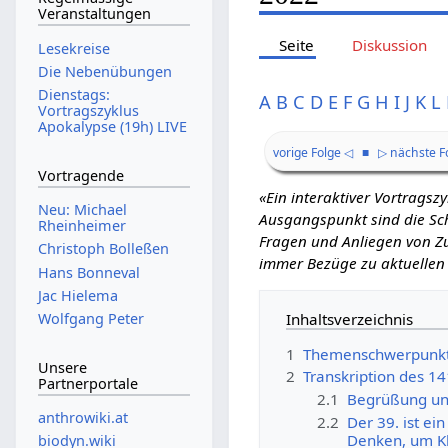
Veranstaltungen
Seite
Diskussion
Lesekreise
Die Nebenübungen
Dienstags:
A
B
C
D
E
F
G
H
I
J
K
L
Vortragszyklus
Apokalypse (19h) LIVE
vorige Folge ◁
■
▷ nächste F
Vortragende
«Ein interaktiver Vortrags
Neu: Michael
Ausgangspunkt sind die Schr
Rheinheimer
Fragen und Anliegen von Zu
Christoph Bolleßen
immer Bezüge zu aktuellen
Hans Bonneval
Jac Hielema
Inhaltsverzeichnis
Wolfgang Peter
1
Themenschwerpunk
Unsere
2
Transkription des 1
Partnerportale
2.1
Begrüßung un
anthrowiki.at
2.2
Der 39. ist e
Denken, um Kl
biodyn.wiki