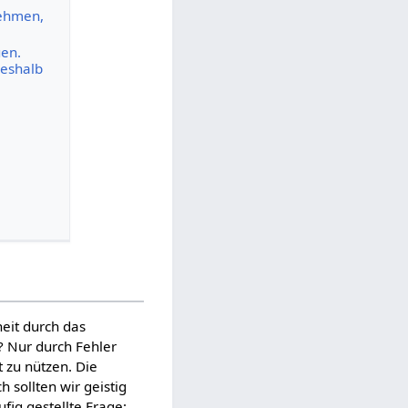
nehmen,
uen.
deshalb
eit durch das
? Nur durch Fehler
t zu nützen. Die
sollten wir geistig
fig gestellte Frage: