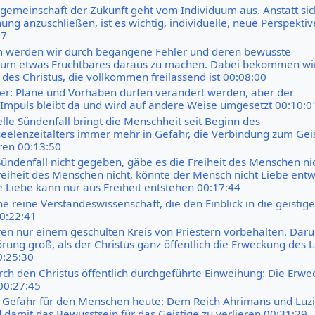
emeinschaft der Zukunft geht vom Individuum aus. Anstatt sic
g anzuschließen, ist es wichtig, individuelle, neue Perspektiv
17
m werden wir durch begangene Fehler und deren bewusste
 um etwas Fruchtbares daraus zu machen. Dabei bekommen wir
des Christus, die vollkommen freilassend ist 00:08:00
ter: Pläne und Vorhaben dürfen verändert werden, aber der
 Impuls bleibt da und wird auf andere Weise umgesetzt 00:10:0
elle Sündenfall bringt die Menschheit seit Beginn des
eelenzeitalters immer mehr in Gefahr, die Verbindung zum Gei
ren 00:13:50
ündenfall nicht gegeben, gäbe es die Freiheit des Menschen nic
reiheit des Menschen nicht, könnte der Mensch nicht Liebe entw
e Liebe kann nur aus Freiheit entstehen 00:17:44
ne reine Verstandeswissenschaft, die den Einblick in die geistig
00:22:41
en nur einem geschulten Kreis von Priestern vorbehalten. Dar
rung groß, als der Christus ganz öffentlich die Erweckung des 
0:25:30
urch den Christus öffentlich durchgeführte Einweihung: Die Erw
00:27:45
 Gefahr für den Menschen heute: Dem Reich Ahrimans und Luzi
d damit das Bewusstsein für das Geistige zu verlieren 00:31:29