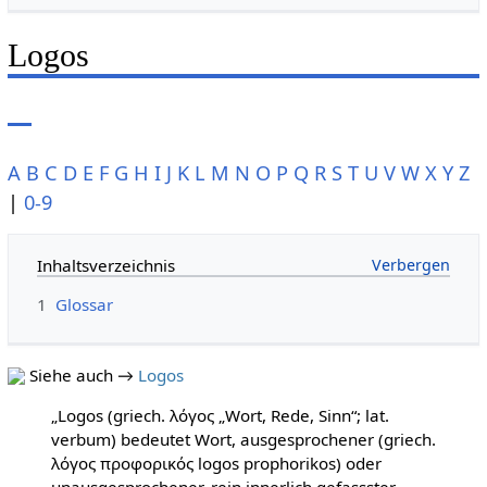
Logos
A
B
C
D
E
F
G
H
I
J
K
L
M
N
O
P
Q
R
S
T
U
V
W
X
Y
Z
|
0-9
Inhaltsverzeichnis
1
Glossar
Siehe auch →
Logos
„Logos (griech. λόγος „Wort, Rede, Sinn“; lat.
verbum) bedeutet Wort, ausgesprochener (griech.
λόγος προφορικός logos prophorikos) oder
unausgesprochener, rein innerlich gefassster