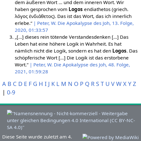
dem äußeren Wort … und dem inneren Wort. Wir
haben gesprochen vom
Logos
endiathetos (griech.
λόγος ἐνδιάθετος). Das ist das Wort, das ich innerlich
erlebe.“
| Peter, W. Die Apokalypse des Joh, 13. Folge,
2020, 01:33:57
„[…] dieses rein tötende Verstandesdenken […] Das
Leben hat eine höhere Logik in Wahrheit. Es hat
nämlich nicht die Logik, sondern es hat den
Logos
. Das
schöpferische Wort […] Die Logik ist das erstorbene
Wort.“
| Peter, W. Die Apokalypse des Joh, 48. Folge,
2021, 01:59:28
A
B
C
D
E
F
G
H
I
J
K
L
M
N
O
P
Q
R
S
T
U
V
W
X
Y
Z
|
0-9
Diese Seite wurde zuletzt am 4.