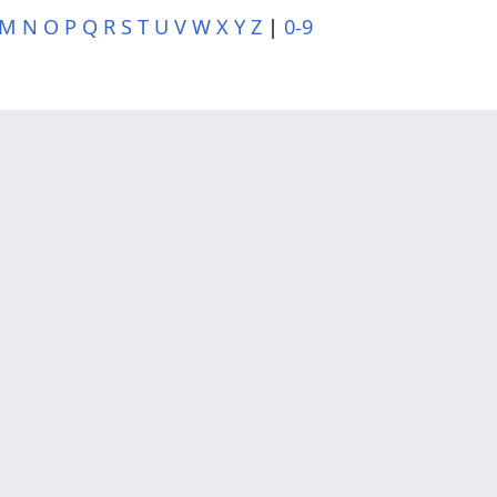
M
N
O
P
Q
R
S
T
U
V
W
X
Y
Z
|
0-9