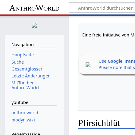
AnthroWorld
Eine freie Initiative von
Navigation
Hauptseite
Use
Google Tran
Suche
Please note that 
Gesamtglossar
Letzte Änderungen
MitTun bei
Anthro.World
youtube
anthro.world
biodyn.wiki
Pfirsichblüt
Regelmässige