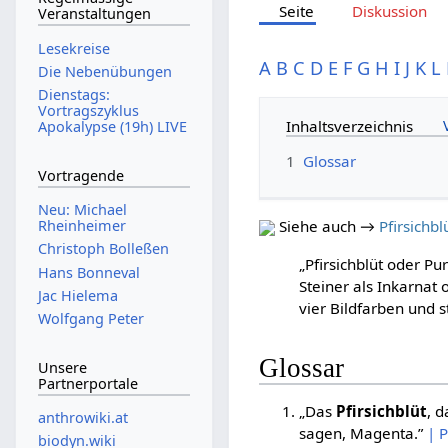
Seite
Diskussion
Veranstaltungen
Lesekreise
A
B
C
D
E
F
G
H
I
J
K
L
Die Nebenübungen
Dienstags:
Vortragszyklus
Inhaltsverzeichnis
Apokalypse (19h) LIVE
1
Glossar
Vortragende
Neu: Michael
Rheinheimer
Siehe auch →
Pfirsichbl
Christoph Bolleßen
„Pfirsichblüt oder Pu
Hans Bonneval
Steiner als Inkarnat 
Jac Hielema
vier Bildfarben und s
Wolfgang Peter
Glossar
Unsere
Partnerportale
„Das
Pfirsichblüt
, 
anthrowiki.at
sagen, Magenta.”
| 
biodyn.wiki