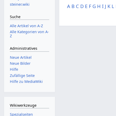
steiner.wiki
A
B
C
D
E
F
G
H
I
J
K
L
Suche
Alle Artikel von A-Z
Alle Kategorien von A-
Z
Administratives
Neue Artikel
Neue Bilder
Hilfe
Zufällige Seite
Hilfe zu MediaWiki
Wikiwerkzeuge
Spezialseiten