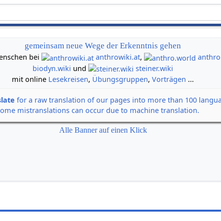
gemeinsam neue Wege der Erkenntnis gehen
 Menschen bei
anthrowiki.at
,
anthro
biodyn.wiki
und
steiner.wiki
mit online
Lesekreisen
,
Übungsgruppen
,
Vorträgen
...
slate
for a raw translation of our pages into more than 100 langu
some mistranslations can occur due to machine translation.
Alle Banner auf einen Klick