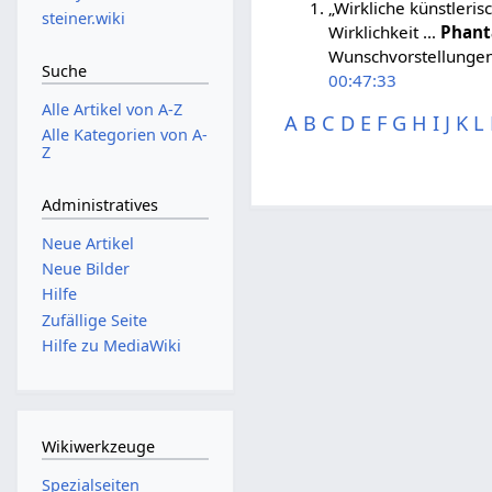
„Wirkliche künstleris
steiner.wiki
Wirklichkeit …
Phant
Wunschvorstellungen 
Suche
00:47:33
Alle Artikel von A-Z
A
B
C
D
E
F
G
H
I
J
K
L
Alle Kategorien von A-
Z
Administratives
Neue Artikel
Neue Bilder
Hilfe
Zufällige Seite
Hilfe zu MediaWiki
Wikiwerkzeuge
Spezialseiten