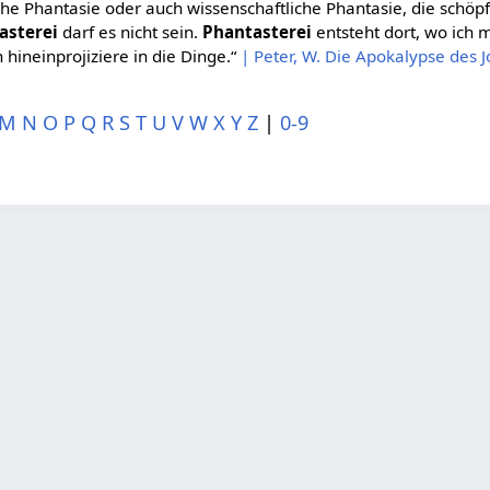
che Phantasie oder auch wissenschaftliche Phantasie, die schöpf
asterei
darf es nicht sein.
Phantasterei
entsteht dort, wo ich 
hineinprojiziere in die Dinge.“
| Peter, W. Die Apokalypse des J
M
N
O
P
Q
R
S
T
U
V
W
X
Y
Z
|
0-9