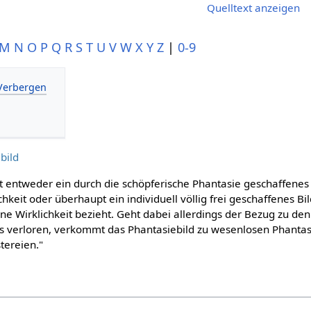
Quelltext anzeigen
M
N
O
P
Q
R
S
T
U
V
W
X
Y
Z
|
0-9
bild
st entweder ein durch die schöpferische Phantasie geschaffenes
hkeit oder überhaupt ein individuell völlig frei geschaffenes Bil
e Wirklichkeit bezieht. Geht dabei allerdings der Bezug zu den
s verloren, verkommt das Phantasiebild zu wesenlosen Phant
tereien."