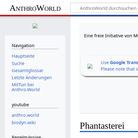
AnthroWorld
Eine freie Initiative von
Navigation
Hauptseite
Use
Google Tran
Suche
Please note that 
Gesamtglossar
Letzte Änderungen
MitTun bei
Anthro.World
youtube
anthro.world
biodyn.wiki
Phantasterei
Regelmässige