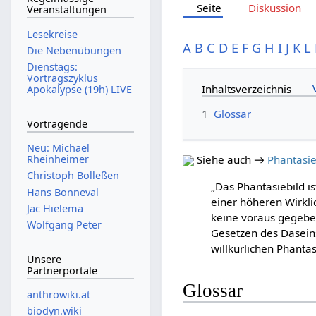
Seite
Diskussion
Veranstaltungen
Lesekreise
A
B
C
D
E
F
G
H
I
J
K
L
Die Nebenübungen
Dienstags:
Vortragszyklus
Inhaltsverzeichnis
Apokalypse (19h) LIVE
1
Glossar
Vortragende
Neu: Michael
Rheinheimer
Siehe auch →
Phantasie
Christoph Bolleßen
„Das Phantasiebild i
Hans Bonneval
einer höheren Wirklic
Jac Hielema
keine voraus gegeben
Wolfgang Peter
Gesetzen des Dasein
willkürlichen Phantas
Unsere
Partnerportale
Glossar
anthrowiki.at
biodyn.wiki