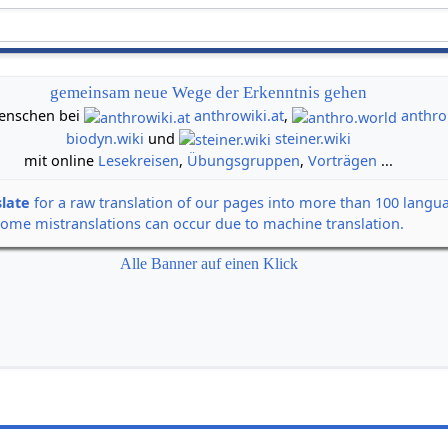
gemeinsam neue Wege der Erkenntnis gehen
 Menschen bei
anthrowiki.at
,
anthro
biodyn.wiki
und
steiner.wiki
mit online
Lesekreisen
,
Übungsgruppen
,
Vorträgen
...
slate
for a raw translation of our pages into more than 100 langu
some mistranslations can occur due to machine translation.
Alle Banner auf einen Klick