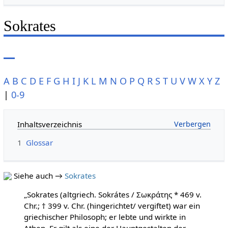
Sokrates
A
B
C
D
E
F
G
H
I
J
K
L
M
N
O
P
Q
R
S
T
U
V
W
X
Y
Z
|
0-9
Inhaltsverzeichnis
1
Glossar
Siehe auch →
Sokrates
„Sokrates (altgriech. Sokrátes / Σωκράτης * 469 v.
Chr.; † 399 v. Chr. (hingerichtet/ vergiftet) war ein
griechischer Philosoph; er lebte und wirkte in
Athen. Er gilt als eine der Hauptgestalten der