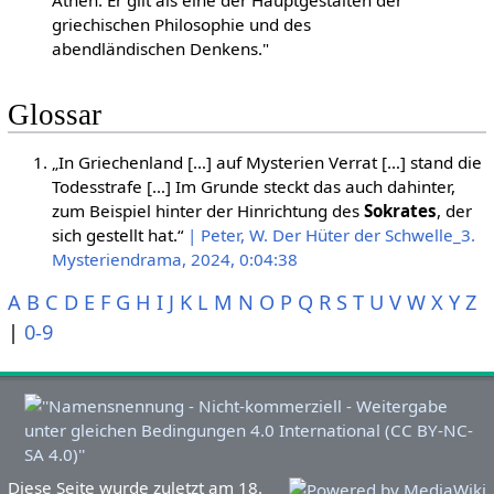
griechischen Philosophie und des
abendländischen Denkens."
Glossar
„In Griechenland […] auf Mysterien Verrat […] stand die
Todesstrafe […] Im Grunde steckt das auch dahinter,
zum Beispiel hinter der Hinrichtung des
Sokrates
, der
sich gestellt hat.“
| Peter, W. Der Hüter der Schwelle_3.
Mysteriendrama, 2024, 0:04:38
A
B
C
D
E
F
G
H
I
J
K
L
M
N
O
P
Q
R
S
T
U
V
W
X
Y
Z
|
0-9
Diese Seite wurde zuletzt am 18.