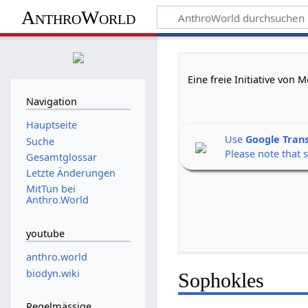
AnthroWorld
Eine freie Initiative von
Navigation
Hauptseite
Use
Google Tran
Suche
Please note that 
Gesamtglossar
Letzte Änderungen
MitTun bei
Anthro.World
youtube
anthro.world
biodyn.wiki
Sophokles
Regelmässige