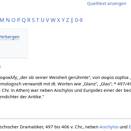
Quelltext anzeigen
M
N
O
P
Q
R
S
T
U
V
W
X
Y
Z
|
0-9
s
Σοφοκλῆς „der ob seiner Weisheit gerühmte“, von σοφία sophia 
mologisch verwandt mit dt. Worten wie „Glanz“, „Glas“; * 497/496
. Chr. in Athen) war neben Aischylos und Euripides einer der b
endichter der Antike."
iechischer Dramatiker, 497 bis 406 v. Chr., neben
Aischylos
und
E