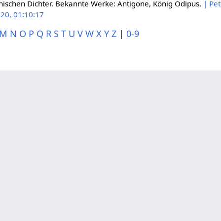
hischen Dichter. Bekannte Werke: Antigone, König Ödipus.
| Pe
020, 01:10:17
M
N
O
P
Q
R
S
T
U
V
W
X
Y
Z
|
0-9