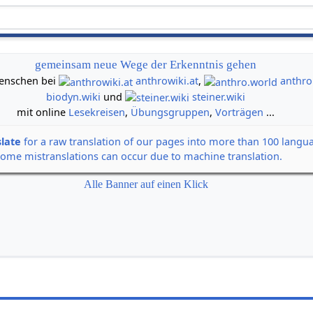
gemeinsam neue Wege der Erkenntnis gehen
 Menschen bei
anthrowiki.at
,
anthro
biodyn.wiki
und
steiner.wiki
mit online
Lesekreisen
,
Übungsgruppen
,
Vorträgen
...
slate
for a raw translation of our pages into more than 100 langu
some mistranslations can occur due to machine translation.
Alle Banner auf einen Klick