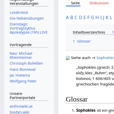
Seite
Diskussion
Veranstaltungen
Lesekreise
A
B
C
D
E
F
G
H
I
J
K
L
Die Nebenübungen
Dienstags:
Vortragszyklus
Inhaltsverzeichnis
Apokalypse (19h) LIVE
1
Glossar
Vortragende
Neu: Michael
Rheinheimer
Siehe auch →
Sophokle
Christoph Bolleßen
„Sophokles (griech. 
Hans Bonneval
κλῆς kles „Ruhm“, ety
Jac Hielema
Kolonos; † 406/405 v
Wolfgang Peter
griechischen Tragödi
Unsere
Partnerportale
Glossar
anthrowiki.at
Sophokles
ist ein gr
biodyn.wiki