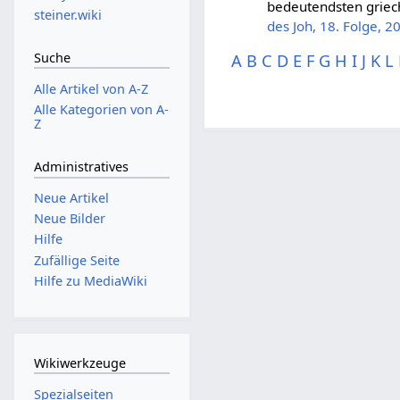
bedeutendsten griec
steiner.wiki
des Joh, 18. Folge, 2
Suche
A
B
C
D
E
F
G
H
I
J
K
L
Alle Artikel von A-Z
Alle Kategorien von A-
Z
Administratives
Neue Artikel
Neue Bilder
Hilfe
Zufällige Seite
Hilfe zu MediaWiki
Wikiwerkzeuge
Spezialseiten