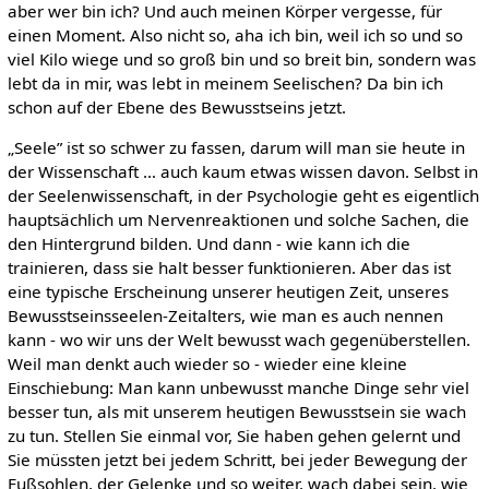
aber wer bin ich? Und auch meinen Körper vergesse, für
einen Moment. Also nicht so, aha ich bin, weil ich so und so
viel Kilo wiege und so groß bin und so breit bin, sondern was
lebt da in mir, was lebt in meinem Seelischen? Da bin ich
schon auf der Ebene des Bewusstseins jetzt.
„Seele” ist so schwer zu fassen, darum will man sie heute in
der Wissenschaft … auch kaum etwas wissen davon. Selbst in
der Seelenwissenschaft, in der Psychologie geht es eigentlich
hauptsächlich um Nervenreaktionen und solche Sachen, die
den Hintergrund bilden. Und dann - wie kann ich die
trainieren, dass sie halt besser funktionieren. Aber das ist
eine typische Erscheinung unserer heutigen Zeit, unseres
Bewusstseinsseelen-Zeitalters, wie man es auch nennen
kann - wo wir uns der Welt bewusst wach gegenüberstellen.
Weil man denkt auch wieder so - wieder eine kleine
Einschiebung: Man kann unbewusst manche Dinge sehr viel
besser tun, als mit unserem heutigen Bewusstsein sie wach
zu tun. Stellen Sie einmal vor, Sie haben gehen gelernt und
Sie müssten jetzt bei jedem Schritt, bei jeder Bewegung der
Fußsohlen, der Gelenke und so weiter, wach dabei sein, wie