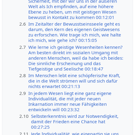
Sicherheit, mit der wir uns in der äußeren
Welt als Ich empfinden, auf eine höhere
Ebene zu heben, um mit geistigen Wesen
bewusst in Kontakt zu kommen 00:12:01
2.6
Im Zeitalter der Bewusstseinsseele geht es
darum, den Kern des eigenen Geistwesens
zu erforschen. Wie trage ich mich, wie halte
ich mich, wie gehe ich? 00:15:05
2.7
Wie lerne ich geistige Wesenheiten kennen?
Am besten direkt im sozialen Umgang mit
anderen Menschen, weil da habe ich beides:
Die sinnliche Erscheinung und das
Tiefgeistige und Seelische 00:18:47
2.8
Im Menschen lebt eine schöpferische Kraft,
die in die Welt strömen will und sich dafür
nichts erwartet 00:21:13
2.9
In jedem Wesen liegt eine ganz eigene
Individualität, die mit jeder neuen
Inkarnation immer neue Fähigkeiten
entwickeln will 00:23:32
2.10
Selbsterkenntnis wird zur Notwendigkeit,
damit der Frieden eine Chance hat
00:27:25
2.11
Jede Individualität, wie eigenartig sie uns