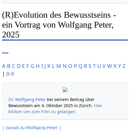
(R)Evolution des Bewusstseins -
ein Vortrag von Wolfgang Peter,
2025
A
B
C
D
E
F
G
H
I
J
K
L
M
N
O
P
Q
R
S
T
U
V
W
X
Y
Z
|
0-9
Dr. Wolfgang Peter
bei seinem Beitrag über
Bewusstsein am 4. Oktober 2025 in Zürich.
Hier
klicken um zum Film zu gelangen
| zurück zu Wolfgang Peter |