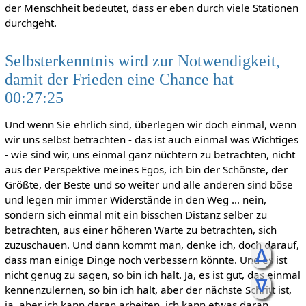
der Menschheit bedeutet, dass er eben durch viele Stationen
durchgeht.
Selbsterkenntnis wird zur Notwendigkeit,
damit der Frieden eine Chance hat
00:27:25
Und wenn Sie ehrlich sind, überlegen wir doch einmal, wenn
wir uns selbst betrachten - das ist auch einmal was Wichtiges
- wie sind wir, uns einmal ganz nüchtern zu betrachten, nicht
aus der Perspektive meines Egos, ich bin der Schönste, der
Größte, der Beste und so weiter und alle anderen sind böse
und legen mir immer Widerstände in den Weg … nein,
sondern sich einmal mit ein bisschen Distanz selber zu
betrachten, aus einer höheren Warte zu betrachten, sich
zuzuschauen. Und dann kommt man, denke ich, doch darauf,
ᐃ
dass man einige Dinge noch verbessern könnte. Und es ist
nicht genug zu sagen, so bin ich halt. Ja, es ist gut, das einmal
ᐁ
kennenzulernen, so bin ich halt, aber der nächste Schritt ist,
ja, aber ich kann daran arbeiten, ich kann etwas daran