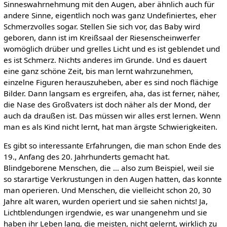
Sinneswahrnehmung mit den Augen, aber ähnlich auch für
andere Sinne, eigentlich noch was ganz Undefiniertes, eher
Schmerzvolles sogar. Stellen Sie sich vor, das Baby wird
geboren, dann ist im Kreißsaal der Riesenscheinwerfer
womöglich drüber und grelles Licht und es ist geblendet und
es ist Schmerz. Nichts anderes im Grunde. Und es dauert
eine ganz schöne Zeit, bis man lernt wahrzunehmen,
einzelne Figuren herauszuheben, aber es sind noch flächige
Bilder. Dann langsam es ergreifen, aha, das ist ferner, näher,
die Nase des Großvaters ist doch näher als der Mond, der
auch da draußen ist. Das müssen wir alles erst lernen. Wenn
man es als Kind nicht lernt, hat man ärgste Schwierigkeiten.
Es gibt so interessante Erfahrungen, die man schon Ende des
19., Anfang des 20. Jahrhunderts gemacht hat.
Blindgeborene Menschen, die … also zum Beispiel, weil sie
so starartige Verkrustungen in den Augen hatten, das konnte
man operieren. Und Menschen, die vielleicht schon 20, 30
Jahre alt waren, wurden operiert und sie sahen nichts! Ja,
Lichtblendungen irgendwie, es war unangenehm und sie
haben ihr Leben lang, die meisten, nicht gelernt, wirklich zu