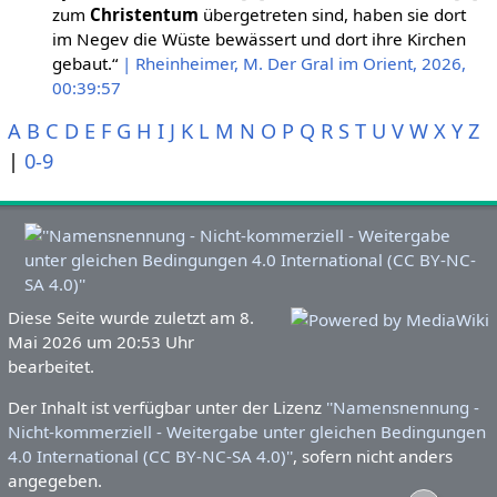
zum
Christentum
übergetreten sind, haben sie dort
im Negev die Wüste bewässert und dort ihre Kirchen
gebaut.“
| Rheinheimer, M. Der Gral im Orient, 2026,
00:39:57
A
B
C
D
E
F
G
H
I
J
K
L
M
N
O
P
Q
R
S
T
U
V
W
X
Y
Z
|
0-9
Diese Seite wurde zuletzt am 8.
Mai 2026 um 20:53 Uhr
bearbeitet.
Der Inhalt ist verfügbar unter der Lizenz
''Namensnennung -
Nicht-kommerziell - Weitergabe unter gleichen Bedingungen
4.0 International (CC BY-NC-SA 4.0)''
, sofern nicht anders
angegeben.