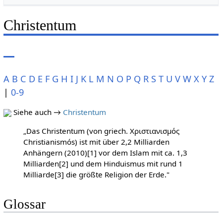
Christentum
A
B
C
D
E
F
G
H
I
J
K
L
M
N
O
P
Q
R
S
T
U
V
W
X
Y
Z
|
0-9
Siehe auch →
Christentum
„Das Christentum (von griech. Χριστιανισμός
Christianismós) ist mit über 2,2 Milliarden
Anhängern (2010)[1] vor dem Islam mit ca. 1,3
Milliarden[2] und dem Hinduismus mit rund 1
Milliarde[3] die größte Religion der Erde."
Glossar