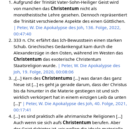
Aufgrund der Trinität Vater-Sohn-Heiliger Geist wird
von manchen das
Christentum
nicht als
monotheistische Lehre gesehen. Dennoch repräsentiert
die Trinität verschiedene Aspekte des einen Göttlichen.
| Peter, W. Die Apokalypse des Joh, 136. Folge, 2022,
00:47:40
333 n. Chr. erfährt das Ich-Bewusstsein einen starken
Schub. Griechisches Gedankengut kam durch die
Alexanderzüge in den Osten, während im Westen das
Christentum
das exoterische Christentum
Staatsreligion wurde.
| Peter, W. Die Apokalypse des
Joh, 19. Folge, 2020, 00:08:06
„[…] Kern des
Christentums
[…] was daran das ganz
Neue ist […] es geht ja gerade darum, dass der Christus
bis da hinunter in die Materie gestiegen ist und sich
wirklich verkörpert hat in einem einzigen Leib da unten
[…]“
| Peter, W. Die Apokalypse des Joh, 40. Folge, 2021,
00:17:41
[…] es sind praktisch alle ahrimanische Religionen […]
Auch wenn sie sich aufs
Christentum
berufen. Aber
der Geist dahinter ist, wir wollen die ideale materielle