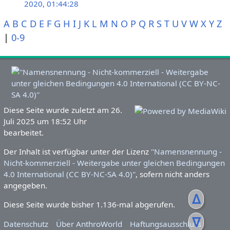
2020, 01:44:28
A
B
C
D
E
F
G
H
I
J
K
L
M
N
O
P
Q
R
S
T
U
V
W
X
Y
Z
|
0-9
Diese Seite wurde zuletzt am 26.
Juli 2025 um 18:52 Uhr
bearbeitet.
Der Inhalt ist verfügbar unter der Lizenz
''Namensnennung -
Nicht-kommerziell - Weitergabe unter gleichen Bedingungen
4.0 International (CC BY-NC-SA 4.0)''
, sofern nicht anders
angegeben.
ᐃ
Diese Seite wurde bisher 1.136-mal abgerufen.
ᐁ
Datenschutz
Über AnthroWorld
Haftungsausschluss