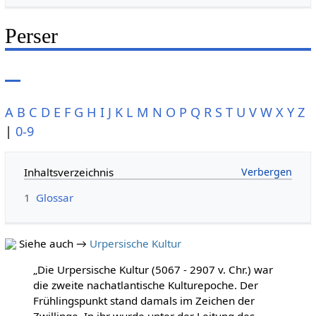
Perser
A
B
C
D
E
F
G
H
I
J
K
L
M
N
O
P
Q
R
S
T
U
V
W
X
Y
Z
|
0-9
Inhaltsverzeichnis
1
Glossar
Siehe auch →
Urpersische Kultur
„Die Urpersische Kultur (5067 - 2907 v. Chr.) war
die zweite nachatlantische Kulturepoche. Der
Frühlingspunkt stand damals im Zeichen der
Zwillinge. In ihr wurde unter der Leitung des