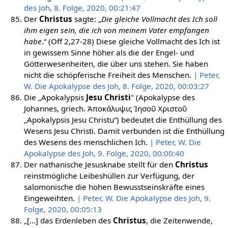
des Joh, 8. Folge, 2020, 00:21:47
Der
Christus
sagte: „
Die gleiche Vollmacht des Ich soll
ihm eigen sein, die ich von meinem Vater empfangen
habe
.“ (Off 2,27-28) Diese gleiche Vollmacht des Ich ist
in gewissem Sinne höher als die der Engel- und
Götterwesenheiten, die über uns stehen. Sie haben
nicht die schöpferische Freiheit des Menschen.
| Peter,
W. Die Apokalypse des Joh, 8. Folge, 2020, 00:03:27
Die „Apokalypsis
Jesu
Christi
" (Apokalypse des
Johannes, griech. Ἀποκάλυψις Ἰησοῦ Χριστοῦ
„Apokalypsis Jesu Christu“) bedeutet die Enthüllung des
Wesens Jesu Christi. Damit verbunden ist die Enthüllung
des Wesens des menschlichen Ich.
| Peter, W. Die
Apokalypse des Joh, 9. Folge, 2020, 00:00:40
Der nathanische Jesusknabe stellt für den
Christus
reinstmögliche Leibeshüllen zur Verfügung, der
salomonische die hohen Bewusstseinskräfte eines
Eingeweihten.
| Peter, W. Die Apokalypse des Joh, 9.
Folge, 2020, 00:05:13
„[…] das Erdenleben des
Christus
, die Zeitenwende,