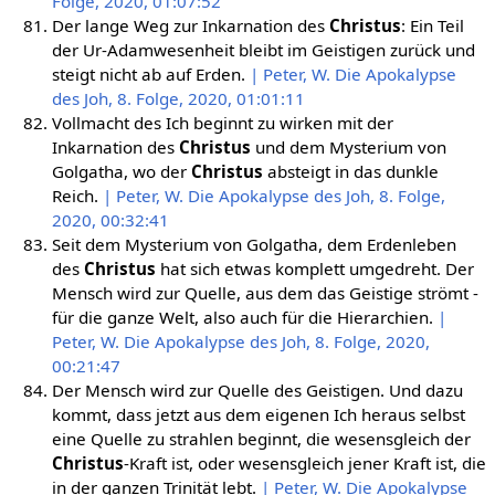
Folge, 2020, 01:07:52
Der lange Weg zur Inkarnation des
Christus
: Ein Teil
der Ur-Adamwesenheit bleibt im Geistigen zurück und
steigt nicht ab auf Erden.
| Peter, W. Die Apokalypse
des Joh, 8. Folge, 2020, 01:01:11
Vollmacht des Ich beginnt zu wirken mit der
Inkarnation des
Christus
und dem Mysterium von
Golgatha, wo der
Christus
absteigt in das dunkle
Reich.
| Peter, W. Die Apokalypse des Joh, 8. Folge,
2020, 00:32:41
Seit dem Mysterium von Golgatha, dem Erdenleben
des
Christus
hat sich etwas komplett umgedreht. Der
Mensch wird zur Quelle, aus dem das Geistige strömt -
für die ganze Welt, also auch für die Hierarchien.
|
Peter, W. Die Apokalypse des Joh, 8. Folge, 2020,
00:21:47
Der Mensch wird zur Quelle des Geistigen. Und dazu
kommt, dass jetzt aus dem eigenen Ich heraus selbst
eine Quelle zu strahlen beginnt, die wesensgleich der
Christus
-Kraft ist, oder wesensgleich jener Kraft ist, die
in der ganzen Trinität lebt.
| Peter, W. Die Apokalypse