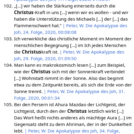
„[…] wir haben die Stärkung einerseits durch die
Christus
-Kraft in uns […] wenn wir es wollen - und wir
haben die Unterstützung des Michaels […] der […] das
Flammenschwert hat.“
| Peter, W. Die Apokalypse des
Joh, 24. Folge, 2020, 00:08:08
Ich verwirkliche das christliche Moment im Moment der
menschlichen Begegnung […] im Ich jedes Menschen
die
Christus
kraft ist.
| Peter, W. Die Apokalypse des
Joh, 29. Folge, 2020, 01:09:50
Man kann es makrokosmisch lesen […] zum Beispiel,
wie der
Christus
sich mit der Sonnenkraft verbindet
[…] Wohnstatt nimmt in der Sonne. Also das beginnt
etwa zu dem Zeitpunkt bereits, als sich die Erde von der
Sonne trennt.
| Peter, W. Die Apokalypse des Joh, 31.
Folge, 2020, 00:01:34
Bei den Persern ist Ahura Mazdao der Lichtgeist, der
Lichtgeist, durch den der
Christus
letztlich wirkt […]
Das Wort heißt nichts anderes als mächtige Aura […] im
Gegensatz steht zu dem Ahriman, der in der Dunkelheit
lebt.
| Peter, W. Die Apokalypse des Joh, 34. Folge,