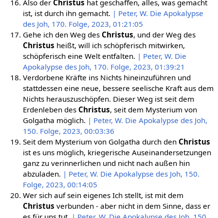
Also der
Christus
hat geschaffen, alles, was gemacht
ist, ist durch ihn gemacht.
| Peter, W. Die Apokalypse
des Joh, 170. Folge, 2023, 01:21:05
Gehe ich den Weg des
Christus
, und der Weg des
Christus
heißt, will ich schöpferisch mitwirken,
schöpferisch eine Welt entfalten.
| Peter, W. Die
Apokalypse des Joh, 170. Folge, 2023, 01:39:21
Verdorbene Kräfte ins Nichts hineinzuführen und
stattdessen eine neue, bessere seelische Kraft aus dem
Nichts herauszuschöpfen. Dieser Weg ist seit dem
Erdenleben des
Christus
, seit dem Mysterium von
Golgatha möglich.
| Peter, W. Die Apokalypse des Joh,
150. Folge, 2023, 00:03:36
Seit dem Mysterium von Golgatha durch den
Christus
ist es uns möglich, kriegerische Auseinandersetzungen
ganz zu verinnerlichen und nicht nach außen hin
abzuladen.
| Peter, W. Die Apokalypse des Joh, 150.
Folge, 2023, 00:14:05
Wer sich auf sein eigenes Ich stellt, ist mit dem
Christus
verbunden - aber nicht in dem Sinne, dass er
es für uns tut.
| Peter, W. Die Apokalypse des Joh, 150.