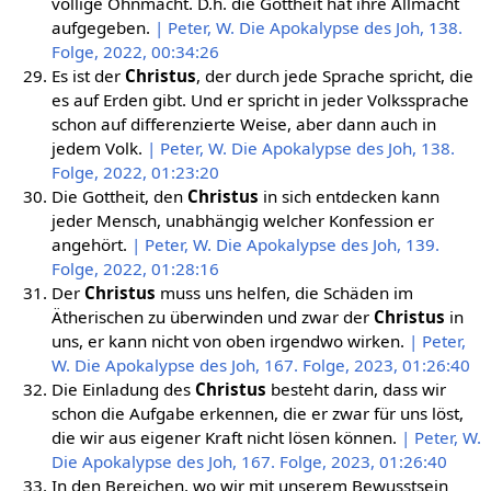
völlige Ohnmacht. D.h. die Gottheit hat ihre Allmacht
aufgegeben.
| Peter, W. Die Apokalypse des Joh, 138.
Folge, 2022, 00:34:26
Es ist der
Christus
, der durch jede Sprache spricht, die
es auf Erden gibt. Und er spricht in jeder Volkssprache
schon auf differenzierte Weise, aber dann auch in
jedem Volk.
| Peter, W. Die Apokalypse des Joh, 138.
Folge, 2022, 01:23:20
Die Gottheit, den
Christus
in sich entdecken kann
jeder Mensch, unabhängig welcher Konfession er
angehört.
| Peter, W. Die Apokalypse des Joh, 139.
Folge, 2022, 01:28:16
Der
Christus
muss uns helfen, die Schäden im
Ätherischen zu überwinden und zwar der
Christus
in
uns, er kann nicht von oben irgendwo wirken.
| Peter,
W. Die Apokalypse des Joh, 167. Folge, 2023, 01:26:40
Die Einladung des
Christus
besteht darin, dass wir
schon die Aufgabe erkennen, die er zwar für uns löst,
die wir aus eigener Kraft nicht lösen können.
| Peter, W.
Die Apokalypse des Joh, 167. Folge, 2023, 01:26:40
In den Bereichen, wo wir mit unserem Bewusstsein