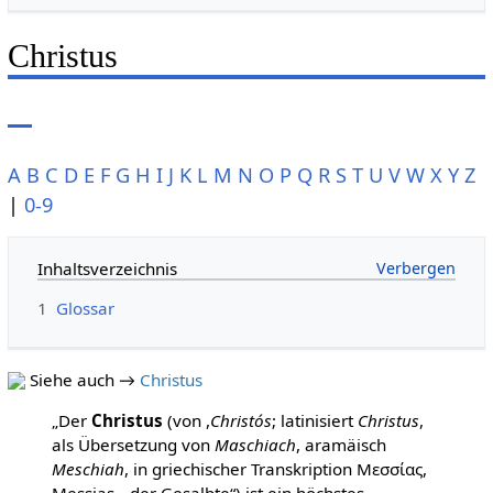
Christus
A
B
C
D
E
F
G
H
I
J
K
L
M
N
O
P
Q
R
S
T
U
V
W
X
Y
Z
|
0-9
Inhaltsverzeichnis
1
Glossar
Siehe auch →
Christus
„Der
Christus
(von ,
Christós
; latinisiert
Christus
,
als Übersetzung von
Maschiach
, aramäisch
Meschiah
, in griechischer Transkription Μεσσίας,
Messias, „der Gesalbte“) ist ein höchstes