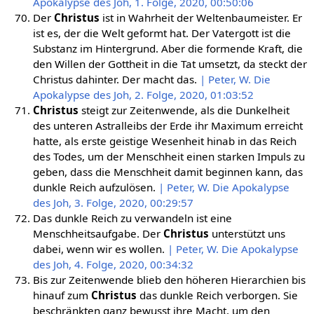
Apokalypse des Joh, 1. Folge, 2020, 00:50:06
Der
Christus
ist in Wahrheit der Weltenbaumeister. Er
ist es, der die Welt geformt hat. Der Vatergott ist die
Substanz im Hintergrund. Aber die formende Kraft, die
den Willen der Gottheit in die Tat umsetzt, da steckt der
Christus dahinter. Der macht das.
| Peter, W. Die
Apokalypse des Joh, 2. Folge, 2020, 01:03:52
Christus
steigt zur Zeitenwende, als die Dunkelheit
des unteren Astralleibs der Erde ihr Maximum erreicht
hatte, als erste geistige Wesenheit hinab in das Reich
des Todes, um der Menschheit einen starken Impuls zu
geben, dass die Menschheit damit beginnen kann, das
dunkle Reich aufzulösen.
| Peter, W. Die Apokalypse
des Joh, 3. Folge, 2020, 00:29:57
Das dunkle Reich zu verwandeln ist eine
Menschheitsaufgabe. Der
Christus
unterstützt uns
dabei, wenn wir es wollen.
| Peter, W. Die Apokalypse
des Joh, 4. Folge, 2020, 00:34:32
Bis zur Zeitenwende blieb den höheren Hierarchien bis
hinauf zum
Christus
das dunkle Reich verborgen. Sie
beschränkten ganz bewusst ihre Macht, um den