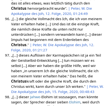
das ist alles etwas, was letztlich tätig durch den
Christus
hervorgebracht wurde“.
| Peter, W. Die
Apokalypse des Joh, 12. Folge, 2020, 01:24:49
„[…] die gleiche Vollmacht des Ich, die ich von meinem
Vater erhalten habe […] Und das ist die einzige Kraft,
die nämlich diese Kräfte da unten nicht nur
unterdrücken […] sondern verwandeln kann […] dieser
Impuls hat begonnen mit dem Erdenleben des
Christus
."
| Peter, W. Die Apokalypse des Joh, 12.
Folge, 2020, 01:21:27
„[…] dieses Auflösen der Karmapäckchen ist ja ein Teil
der Geistselbst-Entwicklung […] tun müssen wir es
selbst […] Aber wir haben die größte Hilfe, weil wir
haben „in unserem Ich die gleiche Vollmacht, die ich
von meinem Vater erhalten habe.“ Das heißt, die
Christus
kraft oder die gleiche Kraft, die durch den
Christus wirkt, kann durch unser Ich wirken."
| Peter, W.
Die Apokalypse des Joh, 15. Folge, 2020, 00:48:43
„[…] dieser
Jahwe
-Elohim ist sozusagen, man könnte
sagen, der Sprecher dieser sieben
Elohim
, weil durch