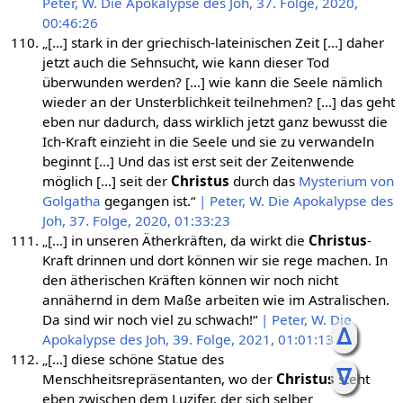
Peter, W. Die Apokalypse des Joh, 37. Folge, 2020,
00:46:26
„[…] stark in der griechisch-lateinischen Zeit […] daher
jetzt auch die Sehnsucht, wie kann dieser Tod
überwunden werden? […] wie kann die Seele nämlich
wieder an der Unsterblichkeit teilnehmen? […] das geht
eben nur dadurch, dass wirklich jetzt ganz bewusst die
Ich-Kraft einzieht in die Seele und sie zu verwandeln
beginnt […] Und das ist erst seit der Zeitenwende
möglich […] seit der
Christus
durch das
Mysterium von
Golgatha
gegangen ist.“
| Peter, W. Die Apokalypse des
Joh, 37. Folge, 2020, 01:33:23
„[…] in unseren Ätherkräften, da wirkt die
Christus
-
Kraft drinnen und dort können wir sie rege machen. In
den ätherischen Kräften können wir noch nicht
annähernd in dem Maße arbeiten wie im Astralischen.
Da sind wir noch viel zu schwach!“
| Peter, W. Die
ᐃ
Apokalypse des Joh, 39. Folge, 2021, 01:01:13
„[…] diese schöne Statue des
ᐁ
Menschheitsrepräsentanten, wo der
Christus
steht
eben zwischen dem Luzifer, der sich selber