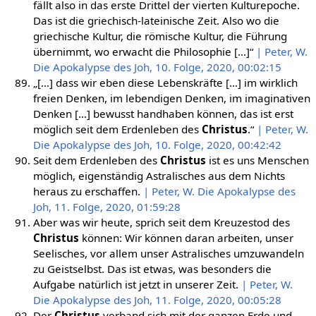
fällt also in das erste Drittel der vierten Kulturepoche.
Das ist die griechisch-lateinische Zeit. Also wo die
griechische Kultur, die römische Kultur, die Führung
übernimmt, wo erwacht die Philosophie […]“
| Peter, W.
Die Apokalypse des Joh, 10. Folge, 2020, 00:02:15
„[…] dass wir eben diese Lebenskräfte […] im wirklich
freien Denken, im lebendigen Denken, im imaginativen
Denken […] bewusst handhaben können, das ist erst
möglich seit dem Erdenleben des
Christus
.“
| Peter, W.
Die Apokalypse des Joh, 10. Folge, 2020, 00:42:42
Seit dem Erdenleben des
Christus
ist es uns Menschen
möglich, eigenständig Astralisches aus dem Nichts
heraus zu erschaffen.
| Peter, W. Die Apokalypse des
Joh, 11. Folge, 2020, 01:59:28
Aber was wir heute, sprich seit dem Kreuzestod des
Christus
können: Wir können daran arbeiten, unser
Seelisches, vor allem unser Astralisches umzuwandeln
zu Geistselbst. Das ist etwas, was besonders die
Aufgabe natürlich ist jetzt in unserer Zeit.
| Peter, W.
Die Apokalypse des Joh, 11. Folge, 2020, 00:05:28
Der
Christus
verband sich mit der ganzen Erde und