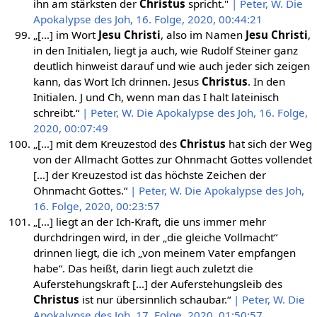
ihn am stärksten der
Christus
spricht."
| Peter, W. Die
Apokalypse des Joh, 16. Folge, 2020, 00:44:21
„[…] im Wort
Jesu Christi
, also im Namen
Jesu Christi
,
in den Initialen, liegt ja auch, wie Rudolf Steiner ganz
deutlich hinweist darauf und wie auch jeder sich zeigen
kann, das Wort Ich drinnen. Jesus
Christus
. In den
Initialen. J und Ch, wenn man das I halt lateinisch
schreibt.“
| Peter, W. Die Apokalypse des Joh, 16. Folge,
2020, 00:07:49
„[…] mit dem Kreuzestod des
Christus
hat sich der Weg
von der Allmacht Gottes zur Ohnmacht Gottes vollendet
[…] der Kreuzestod ist das höchste Zeichen der
Ohnmacht Gottes.“
| Peter, W. Die Apokalypse des Joh,
16. Folge, 2020, 00:23:57
„[…] liegt an der Ich-Kraft, die uns immer mehr
durchdringen wird, in der „die gleiche Vollmacht“
drinnen liegt, die ich „von meinem Vater empfangen
habe“. Das heißt, darin liegt auch zuletzt die
Auferstehungskraft […] der Auferstehungsleib des
Christus
ist nur übersinnlich schaubar.“
| Peter, W. Die
Apokalypse des Joh, 17. Folge, 2020, 01:50:57