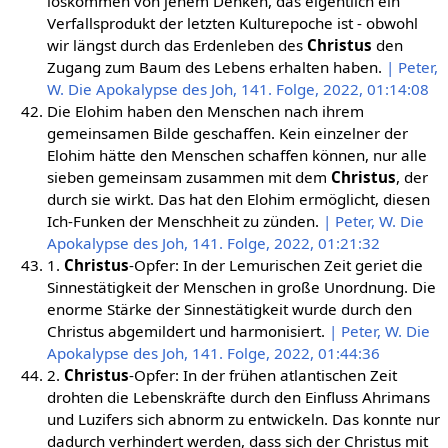
loskommen von jenem Denken, das eigentlich ein
Verfallsprodukt der letzten Kulturepoche ist - obwohl
wir längst durch das Erdenleben des
Christus
den
Zugang zum Baum des Lebens erhalten haben.
| Peter,
W. Die Apokalypse des Joh, 141. Folge, 2022, 01:14:08
Die Elohim haben den Menschen nach ihrem
gemeinsamen Bilde geschaffen. Kein einzelner der
Elohim hätte den Menschen schaffen können, nur alle
sieben gemeinsam zusammen mit dem
Christus
, der
durch sie wirkt. Das hat den Elohim ermöglicht, diesen
Ich-Funken der Menschheit zu zünden.
| Peter, W. Die
Apokalypse des Joh, 141. Folge, 2022, 01:21:32
1.
Christus
-Opfer: In der Lemurischen Zeit geriet die
Sinnestätigkeit der Menschen in große Unordnung. Die
enorme Stärke der Sinnestätigkeit wurde durch den
Christus abgemildert und harmonisiert.
| Peter, W. Die
Apokalypse des Joh, 141. Folge, 2022, 01:44:36
2.
Christus
-Opfer: In der frühen atlantischen Zeit
drohten die Lebenskräfte durch den Einfluss Ahrimans
und Luzifers sich abnorm zu entwickeln. Das konnte nur
dadurch verhindert werden, dass sich der Christus mit