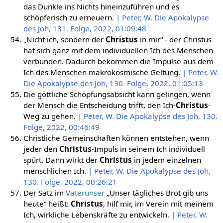
das Dunkle ins Nichts hineinzuführen und es
schöpferisch zu erneuern.
| Peter, W. Die Apokalypse
des Joh, 131. Folge, 2022, 01:09:48
„Nicht ich, sondern der
Christus
in mir“ - der Christus
hat sich ganz mit dem individuellen Ich des Menschen
verbunden. Dadurch bekommen die Impulse aus dem
Ich des Menschen makrokosmische Geltung.
| Peter, W.
Die Apokalypse des Joh, 130. Folge, 2022, 01:05:13
Die göttliche Schöpfungsabsicht kann gelingen, wenn
der Mensch die Entscheidung trifft, den Ich-
Christus
-
Weg zu gehen.
| Peter, W. Die Apokalypse des Joh, 130.
Folge, 2022, 00:46:49
Christliche Gemeinschaften können entstehen, wenn
jeder den
Christus
-Impuls in seinem Ich individuell
spürt. Dann wirkt der
Christus
in jedem einzelnen
menschlichen Ich.
| Peter, W. Die Apokalypse des Joh,
130. Folge, 2022, 00:26:21
Der Satz im
Vaterunser
„Unser tägliches Brot gib uns
heute“ heißt:
Christus
, hilf mir, im Verein mit meinem
Ich, wirkliche Lebenskräfte zu entwickeln.
| Peter, W.