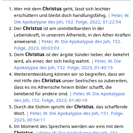
Wer mit dem
Christus
geht, lässt sich leichter
erschüttern und bleibt doch handlungsfähig.
| Peter, W.
Die Apokalypse des Joh, 102. Folge, 2022, 01:22:54
Der
Christus
ist am unmittelbarsten in der
Lebenskraft, in unserem Ätherleib, in den Äther-Kräften
anwesend.
| Peter, W. Die Apokalypse des Joh, 152.
Folge, 2023, 00:03:03
Dem
Christus
ist der ärgste Sünder lieber, der bekehrt
wird, als einer, der sich heilig wähnt.
| Peter, W. Die
Apokalypse des Joh, 152. Folge, 2023, 01:40:19
Weiterentwicklung können wir so begreifen, dass wir
mit Hilfe des
Christus
unser Seelisches so zubereiten,
dass es ins Ätherische hinein Bilder schafft, die
belebend für andere sind.
| Peter, W. Die Apokalypse
des Joh, 152. Folge, 2023, 01:40:19
Durch die Elohim spricht der
Christus
, das schaffende
Wort.
| Peter, W. Die Apokalypse des Joh, 151. Folge,
2023, 00:54:11
Im Moment des Sprechens werden wir eins mit dem
Christus
.
| Peter, W. Die Apokalypse des Joh, 151.