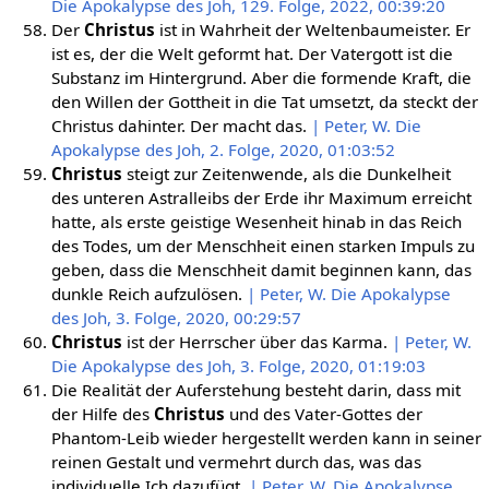
Die Apokalypse des Joh, 129. Folge, 2022, 00:39:20
Der
Christus
ist in Wahrheit der Weltenbaumeister. Er
ist es, der die Welt geformt hat. Der Vatergott ist die
Substanz im Hintergrund. Aber die formende Kraft, die
den Willen der Gottheit in die Tat umsetzt, da steckt der
Christus dahinter. Der macht das.
| Peter, W. Die
Apokalypse des Joh, 2. Folge, 2020, 01:03:52
Christus
steigt zur Zeitenwende, als die Dunkelheit
des unteren Astralleibs der Erde ihr Maximum erreicht
hatte, als erste geistige Wesenheit hinab in das Reich
des Todes, um der Menschheit einen starken Impuls zu
geben, dass die Menschheit damit beginnen kann, das
dunkle Reich aufzulösen.
| Peter, W. Die Apokalypse
des Joh, 3. Folge, 2020, 00:29:57
Christus
ist der Herrscher über das Karma.
| Peter, W.
Die Apokalypse des Joh, 3. Folge, 2020, 01:19:03
Die Realität der Auferstehung besteht darin, dass mit
der Hilfe des
Christus
und des Vater-Gottes der
Phantom-Leib wieder hergestellt werden kann in seiner
reinen Gestalt und vermehrt durch das, was das
individuelle Ich dazufügt.
| Peter, W. Die Apokalypse