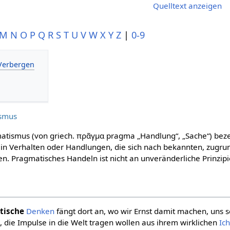
Quelltext anzeigen
M
N
O
P
Q
R
S
T
U
V
W
X
Y
Z
|
0-9
smus
atismus (von griech. πρᾶγμα pragma „Handlung“, „Sache“) bez
in Verhalten oder Handlungen, die sich nach bekannten, zugr
n. Pragmatisches Handeln ist nicht an unveränderliche Prinzip
tische
Denken
fängt dort an, wo wir Ernst damit machen, uns se
 die Impulse in die Welt tragen wollen aus ihrem wirklichen
Ic