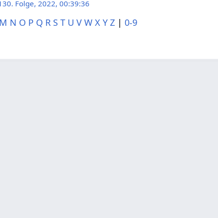
130. Folge, 2022, 00:39:36
M
N
O
P
Q
R
S
T
U
V
W
X
Y
Z
|
0-9