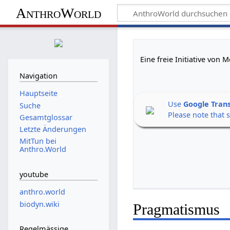
AnthroWorld
Eine freie Initiative von
Navigation
Hauptseite
Use
Google Tran
Suche
Please note that 
Gesamtglossar
Letzte Änderungen
MitTun bei
Anthro.World
youtube
anthro.world
biodyn.wiki
Pragmatismus
Regelmässige