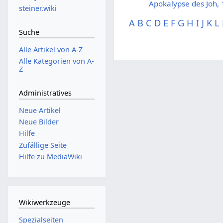
Apokalypse des Joh, 
steiner.wiki
A
B
C
D
E
F
G
H
I
J
K
L
Suche
Alle Artikel von A-Z
Alle Kategorien von A-
Z
Administratives
Neue Artikel
Neue Bilder
Hilfe
Zufällige Seite
Hilfe zu MediaWiki
Wikiwerkzeuge
Spezialseiten