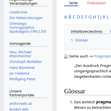
Seite
Diskussion
Veranstaltungen
Lesekreise
A
B
C
D
E
F
G
H
I
J
K
L
Die Nebenübungen
Dienstags:
Vortragszyklus
Inhaltsverzeichnis
Apokalypse (19h) LIVE
1
Glossar
Vortragende
Neu: Michael
Rheinheimer
Siehe auch →
Pragmati
Christoph Bolleßen
„Der Ausdruck Pragm
Hans Bonneval
umgangssprachlich e
Jac Hielema
Gegebenheiten richte
Wolfgang Peter
Glossar
Unsere
Partnerportale
Das wirklich
pragma
anthrowiki.at
Wesen zu betrachten,
biodyn.wiki