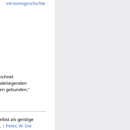
Versionsgeschichte
eichnet
undeliegenden
ien gebunden."
lbst als geistige
h
.
| Peter, W. Die