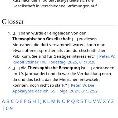
Gesellschaft in verschiedene Strömungen auf."
Glossar
„[…] dann wurde er eingeladen von der
Theosophischen Gesellschaft
[…] zu diesen
Menschen, die dort versammelt waren, kann man
etwas offener sprechen als zum durchschnittlichen
Publikum. Sie sind für Geistiges interessiert.“
| Peter, W.
Rudolf Steiner 100. Todestag, 2025, 01:10:20
„[…] die
Theosophische Bewegung
ist […] entstanden
im 19. Jahrhundert und da war die Verdunklung noch
da und das Licht, das die Menschen entwickeln
konnten, noch nicht so stark.“
| Peter, W. Die
Apokalypse des Joh, 55. Folge, 2021, 01:32:52
A
B
C
D
E
F
G
H
I
J
K
L
M
N
O
P
Q
R
S
T
U
V
W
X
Y
Z
|
0-9