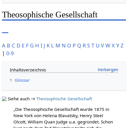
Theosophische Gesellschaft
A
B
C
D
E
F
G
H
I
J
K
L
M
N
O
P
Q
R
S
T
U
V
W
X
Y
Z
|
0-9
Inhaltsverzeichnis
1
Glossar
Siehe auch →
Theosophische Gesellschaft
„Die Theosophische Gesellschaft wurde 1875 in
New York von Helena Blavatsky, Henry Steel
Olcott, William Quan Judge u.a. gegründet. Schon
kurz nach dem Tod Blavatskys teilte sich die