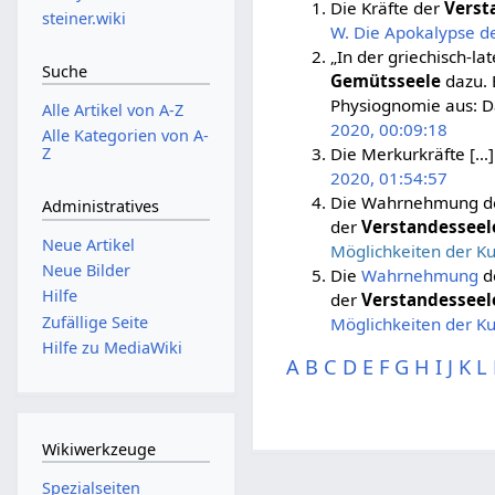
Die Kräfte der
Verst
steiner.wiki
W. Die Apokalypse de
„In der griechisch-l
Suche
Gemütsseele
dazu. 
Physiognomie aus: Das
Alle Artikel von A-Z
2020, 00:09:18
Alle Kategorien von A-
Z
Die Merkurkräfte […]
2020, 01:54:57
Die Wahrnehmung des
Administratives
der
Verstandesseel
Neue Artikel
Möglichkeiten der Ku
Neue Bilder
Die
Wahrnehmung
d
Hilfe
der
Verstandesseel
Zufällige Seite
Möglichkeiten der Ku
Hilfe zu MediaWiki
A
B
C
D
E
F
G
H
I
J
K
L
Wikiwerkzeuge
Spezialseiten