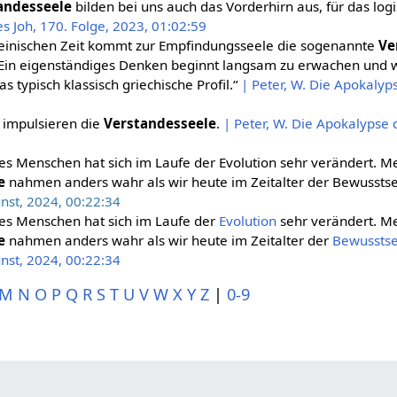
andesseele
bilden bei uns auch das Vorderhirn aus, für das lo
s Joh, 170. Folge, 2023, 01:02:59
ateinischen Zeit kommt zur Empfindungsseele die sogenannte
Ve
Ein eigenständiges Denken beginnt langsam zu erwachen und wi
 typisch klassisch griechische Profil.“
| Peter, W. Die Apokalyps
 impulsieren die
Verstandesseele
.
| Peter, W. Die Apokalypse d
 Menschen hat sich im Laufe der Evolution sehr verändert. Me
e
nahmen anders wahr als wir heute im Zeitalter der Bewussts
nst, 2024, 00:22:34
es Menschen hat sich im Laufe der
Evolution
sehr verändert. Me
e
nahmen anders wahr als wir heute im Zeitalter der
Bewusstse
nst, 2024, 00:22:34
M
N
O
P
Q
R
S
T
U
V
W
X
Y
Z
|
0-9