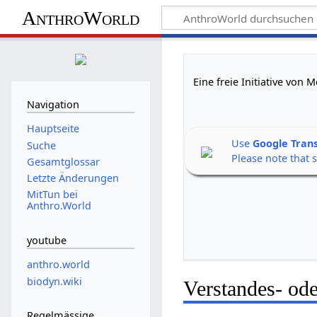
AnthroWorld
Eine freie Initiative von
Navigation
Hauptseite
Use
Google Tran
Suche
Please note that 
Gesamtglossar
Letzte Änderungen
MitTun bei
Anthro.World
youtube
anthro.world
biodyn.wiki
Verstandes- od
Regelmässige