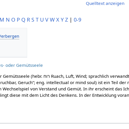
Quelltext anzeigen
M
N
O
P
Q
R
S
T
U
V
W
X
Y
Z
|
0-9
es- oder Gemütsseele
ach, Luft, Wind; sprachlich verwandt mit „Rauch“,
ruchbar, Geruch“; eng. intellectual or mind soul) ist ein Teil de
m Wechselspiel von Verstand und Gemüt. In ihr erscheint das Ich
ingt diese mit dem Licht des Denkens. In der Entwicklung voran