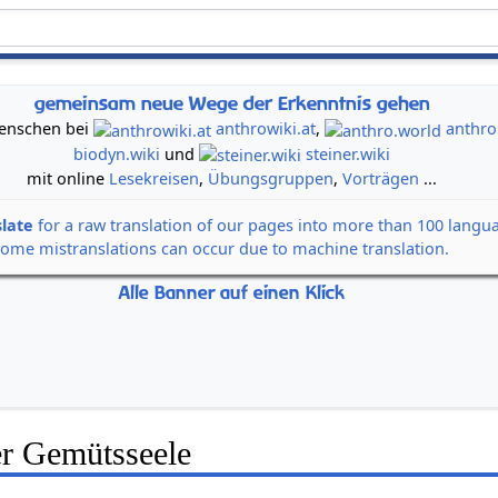
gemeinsam neue Wege der Erkenntnis gehen
 Menschen bei
anthrowiki.at
,
anthro
biodyn.wiki
und
steiner.wiki
mit online
Lesekreisen
,
Übungsgruppen
,
Vorträgen
...
slate
for a raw translation of our pages into more than 100 langu
some mistranslations can occur due to machine translation.
Alle Banner auf einen Klick
er Gemütsseele