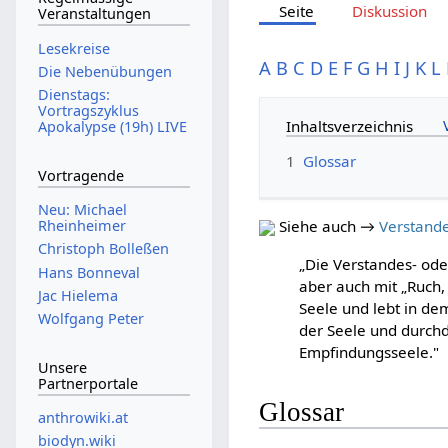
Seite
Diskussion
Veranstaltungen
Lesekreise
A
B
C
D
E
F
G
H
I
J
K
L
Die Nebenübungen
Dienstags:
Vortragszyklus
Inhaltsverzeichnis
Apokalypse (19h) LIVE
1
Glossar
Vortragende
Neu: Michael
Rheinheimer
Siehe auch →
Verstand
Christoph Bolleßen
„Die Verstandes- oder Gemütsseele (hebr. רוח Ru
Hans Bonneval
aber auch mit „Ruch, 
Jac Hielema
Seele und lebt in de
Wolfgang Peter
der Seele und durchd
Empfindungsseele."
Unsere
Partnerportale
Glossar
anthrowiki.at
biodyn.wiki