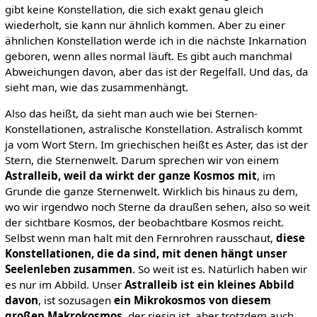
gibt keine Konstellation, die sich exakt genau gleich
wiederholt, sie kann nur ähnlich kommen. Aber zu einer
ähnlichen Konstellation werde ich in die nächste Inkarnation
geboren, wenn alles normal läuft. Es gibt auch manchmal
Abweichungen davon, aber das ist der Regelfall. Und das, da
sieht man, wie das zusammenhängt.
Also das heißt, da sieht man auch wie bei Sternen-
Konstellationen, astralische Konstellation. Astralisch kommt
ja vom Wort Stern. Im griechischen heißt es Aster, das ist der
Stern, die Sternenwelt. Darum sprechen wir von einem
Astralleib, weil da wirkt der ganze Kosmos mit
, im
Grunde die ganze Sternenwelt. Wirklich bis hinaus zu dem,
wo wir irgendwo noch Sterne da draußen sehen, also so weit
der sichtbare Kosmos, der beobachtbare Kosmos reicht.
Selbst wenn man halt mit den Fernrohren rausschaut,
diese
Konstellationen, die da sind, mit denen hängt unser
Seelenleben zusammen
. So weit ist es. Natürlich haben wir
es nur im Abbild. Unser
Astralleib ist ein kleines Abbild
davon
, ist sozusagen
ein Mikrokosmos von diesem
großen Makrokosmos
, der riesig ist, aber trotzdem auch