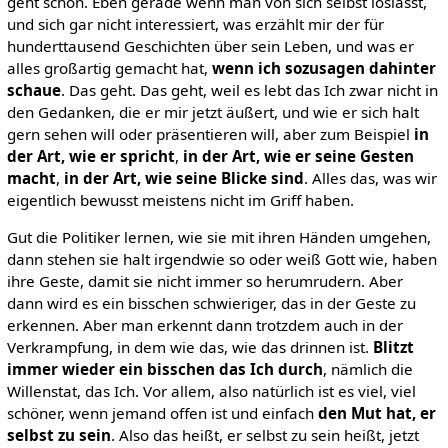
geht schon. Eben gerade wenn man von sich selbst loslässt,
und sich gar nicht interessiert, was erzählt mir der für
hunderttausend Geschichten über sein Leben, und was er
alles großartig gemacht hat,
wenn ich sozusagen dahinter
schaue
. Das geht. Das geht, weil es lebt das Ich zwar nicht in
den Gedanken, die er mir jetzt äußert, und wie er sich halt
gern sehen will oder präsentieren will, aber zum Beispiel
in
der Art, wie er spricht
,
in der Art, wie er seine Gesten
macht
,
in der Art, wie seine Blicke sind
. Alles das, was wir
eigentlich bewusst meistens nicht im Griff haben.
Gut die Politiker lernen, wie sie mit ihren Händen umgehen,
dann stehen sie halt irgendwie so oder weiß Gott wie, haben
ihre Geste, damit sie nicht immer so herumrudern. Aber
dann wird es ein bisschen schwieriger, das in der Geste zu
erkennen. Aber man erkennt dann trotzdem auch in der
Verkrampfung, in dem wie das, wie das drinnen ist.
Blitzt
immer wieder ein bisschen das Ich durch
, nämlich die
Willenstat, das Ich. Vor allem, also natürlich ist es viel, viel
schöner, wenn jemand offen ist und einfach
den Mut hat, er
selbst zu sein
. Also das heißt, er selbst zu sein heißt, jetzt