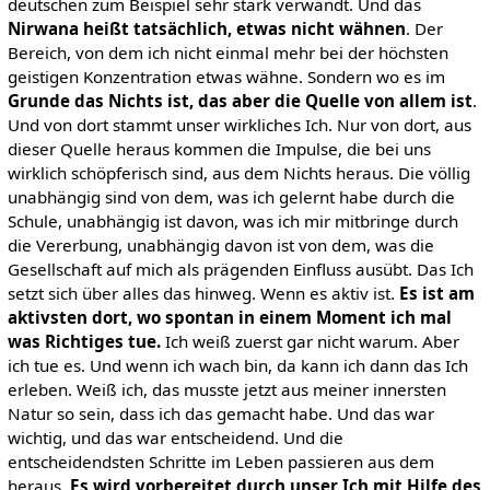
deutschen zum Beispiel sehr stark verwandt. Und das
Nirwana heißt tatsächlich, etwas nicht wähnen
. Der
Bereich, von dem ich nicht einmal mehr bei der höchsten
geistigen Konzentration etwas wähne. Sondern wo es im
Grunde das Nichts ist, das aber die Quelle von allem ist
.
Und von dort stammt unser wirkliches Ich. Nur von dort, aus
dieser Quelle heraus kommen die Impulse, die bei uns
wirklich schöpferisch sind, aus dem Nichts heraus. Die völlig
unabhängig sind von dem, was ich gelernt habe durch die
Schule, unabhängig ist davon, was ich mir mitbringe durch
die Vererbung, unabhängig davon ist von dem, was die
Gesellschaft auf mich als prägenden Einfluss ausübt. Das Ich
setzt sich über alles das hinweg. Wenn es aktiv ist.
Es ist am
aktivsten dort, wo spontan in einem Moment ich mal
was Richtiges tue.
Ich weiß zuerst gar nicht warum. Aber
ich tue es. Und wenn ich wach bin, da kann ich dann das Ich
erleben. Weiß ich, das musste jetzt aus meiner innersten
Natur so sein, dass ich das gemacht habe. Und das war
wichtig, und das war entscheidend. Und die
entscheidendsten Schritte im Leben passieren aus dem
heraus.
Es wird vorbereitet durch unser Ich mit Hilfe des