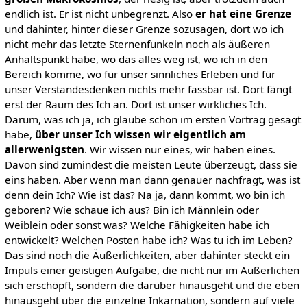
endlich ist. Er ist nicht unbegrenzt. Also
er hat eine Grenze
und dahinter, hinter dieser Grenze sozusagen, dort wo ich
nicht mehr das letzte Sternenfunkeln noch als äußeren
Anhaltspunkt habe, wo das alles weg ist, wo ich in den
Bereich komme, wo für unser sinnliches Erleben und für
unser Verstandesdenken nichts mehr fassbar ist. Dort fängt
erst der Raum des Ich an. Dort ist unser wirkliches Ich.
Darum, was ich ja, ich glaube schon im ersten Vortrag gesagt
habe,
über unser Ich wissen wir eigentlich am
allerwenigsten
. Wir wissen nur eines, wir haben eines.
Davon sind zumindest die meisten Leute überzeugt, dass sie
eins haben. Aber wenn man dann genauer nachfragt, was ist
denn dein Ich? Wie ist das? Na ja, dann kommt, wo bin ich
geboren? Wie schaue ich aus? Bin ich Männlein oder
Weiblein oder sonst was? Welche Fähigkeiten habe ich
entwickelt? Welchen Posten habe ich? Was tu ich im Leben?
Das sind noch die Äußerlichkeiten, aber dahinter steckt ein
Impuls einer geistigen Aufgabe, die nicht nur im Äußerlichen
sich erschöpft, sondern die darüber hinausgeht und die eben
hinausgeht über die einzelne Inkarnation, sondern auf viele