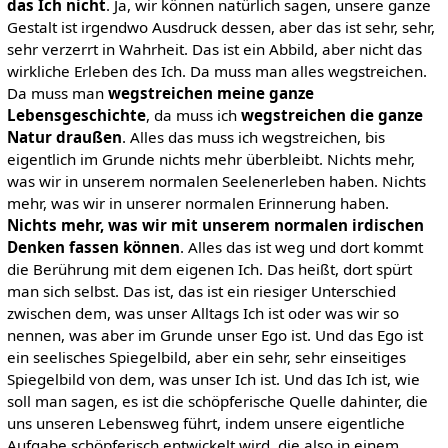
das Ich nicht
. Ja, wir können natürlich sagen, unsere ganze
Gestalt ist irgendwo Ausdruck dessen, aber das ist sehr, sehr,
sehr verzerrt in Wahrheit. Das ist ein Abbild, aber nicht das
wirkliche Erleben des Ich. Da muss man alles wegstreichen.
Da muss man
wegstreichen meine ganze
Lebensgeschichte
, da muss ich
wegstreichen die ganze
Natur draußen
. Alles das muss ich wegstreichen, bis
eigentlich im Grunde nichts mehr überbleibt. Nichts mehr,
was wir in unserem normalen Seelenerleben haben. Nichts
mehr, was wir in unserer normalen Erinnerung haben.
Nichts mehr, was wir mit unserem normalen irdischen
Denken fassen können
. Alles das ist weg und dort kommt
die Berührung mit dem eigenen Ich. Das heißt, dort spürt
man sich selbst. Das ist, das ist ein riesiger Unterschied
zwischen dem, was unser Alltags Ich ist oder was wir so
nennen, was aber im Grunde unser Ego ist. Und das Ego ist
ein seelisches Spiegelbild, aber ein sehr, sehr einseitiges
Spiegelbild von dem, was unser Ich ist. Und das Ich ist, wie
soll man sagen, es ist die schöpferische Quelle dahinter, die
uns unseren Lebensweg führt, indem unsere eigentliche
Aufgabe schöpferisch entwickelt wird, die also in einem