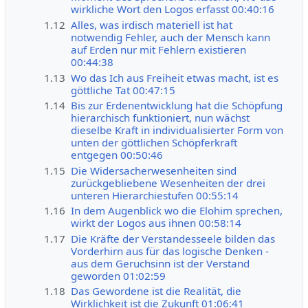
wirkliche Wort den Logos erfasst 00:40:16
1.12
Alles, was irdisch materiell ist hat
notwendig Fehler, auch der Mensch kann
auf Erden nur mit Fehlern existieren
00:44:38
1.13
Wo das Ich aus Freiheit etwas macht, ist es
göttliche Tat 00:47:15
1.14
Bis zur Erdenentwicklung hat die Schöpfung
hierarchisch funktioniert, nun wächst
dieselbe Kraft in individualisierter Form von
unten der göttlichen Schöpferkraft
entgegen 00:50:46
1.15
Die Widersacherwesenheiten sind
zurückgebliebene Wesenheiten der drei
unteren Hierarchiestufen 00:55:14
1.16
In dem Augenblick wo die Elohim sprechen,
wirkt der Logos aus ihnen 00:58:14
1.17
Die Kräfte der Verstandesseele bilden das
Vorderhirn aus für das logische Denken -
aus dem Geruchsinn ist der Verstand
geworden 01:02:59
1.18
Das Gewordene ist die Realität, die
Wirklichkeit ist die Zukunft 01:06:41