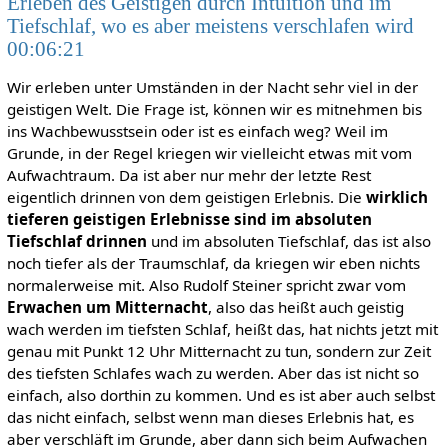
Erleben des Geistigen durch Intuition und im
Tiefschlaf, wo es aber meistens verschlafen wird
00:06:21
Wir erleben unter Umständen in der Nacht sehr viel in der
geistigen Welt. Die Frage ist, können wir es mitnehmen bis
ins Wachbewusstsein oder ist es einfach weg? Weil im
Grunde, in der Regel kriegen wir vielleicht etwas mit vom
Aufwachtraum. Da ist aber nur mehr der letzte Rest
eigentlich drinnen von dem geistigen Erlebnis. Die
wirklich
tieferen geistigen Erlebnisse sind im absoluten
Tiefschlaf drinnen
und im absoluten Tiefschlaf, das ist also
noch tiefer als der Traumschlaf, da kriegen wir eben nichts
normalerweise mit. Also Rudolf Steiner spricht zwar vom
Erwachen um Mitternacht
, also das heißt auch geistig
wach werden im tiefsten Schlaf, heißt das, hat nichts jetzt mit
genau mit Punkt 12 Uhr Mitternacht zu tun, sondern zur Zeit
des tiefsten Schlafes wach zu werden. Aber das ist nicht so
einfach, also dorthin zu kommen. Und es ist aber auch selbst
das nicht einfach, selbst wenn man dieses Erlebnis hat, es
aber verschläft im Grunde, aber dann sich beim Aufwachen