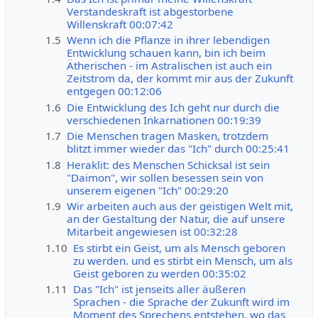
Verstandeskraft ist abgestorbene
Willenskraft 00:07:42
1.5
Wenn ich die Pflanze in ihrer lebendigen
Entwicklung schauen kann, bin ich beim
Ätherischen - im Astralischen ist auch ein
Zeitstrom da, der kommt mir aus der Zukunft
entgegen 00:12:06
1.6
Die Entwicklung des Ich geht nur durch die
verschiedenen Inkarnationen 00:19:39
1.7
Die Menschen tragen Masken, trotzdem
blitzt immer wieder das "Ich" durch 00:25:41
1.8
Heraklit: des Menschen Schicksal ist sein
"Daimon", wir sollen besessen sein von
unserem eigenen "Ich" 00:29:20
1.9
Wir arbeiten auch aus der geistigen Welt mit,
an der Gestaltung der Natur, die auf unsere
Mitarbeit angewiesen ist 00:32:28
1.10
Es stirbt ein Geist, um als Mensch geboren
zu werden. und es stirbt ein Mensch, um als
Geist geboren zu werden 00:35:02
1.11
Das "Ich" ist jenseits aller äußeren
Sprachen - die Sprache der Zukunft wird im
Moment des Sprechens entstehen, wo das