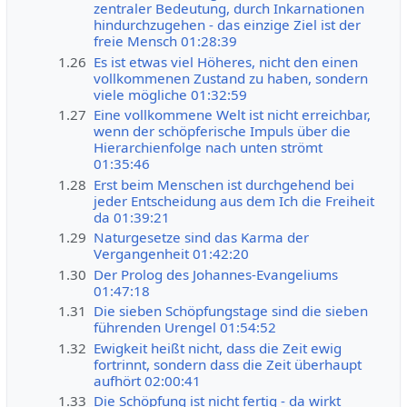
zentraler Bedeutung, durch Inkarnationen
hindurchzugehen - das einzige Ziel ist der
freie Mensch 01:28:39
1.26
Es ist etwas viel Höheres, nicht den einen
vollkommenen Zustand zu haben, sondern
viele mögliche 01:32:59
1.27
Eine vollkommene Welt ist nicht erreichbar,
wenn der schöpferische Impuls über die
Hierarchienfolge nach unten strömt
01:35:46
1.28
Erst beim Menschen ist durchgehend bei
jeder Entscheidung aus dem Ich die Freiheit
da 01:39:21
1.29
Naturgesetze sind das Karma der
Vergangenheit 01:42:20
1.30
Der Prolog des Johannes-Evangeliums
01:47:18
1.31
Die sieben Schöpfungstage sind die sieben
führenden Urengel 01:54:52
1.32
Ewigkeit heißt nicht, dass die Zeit ewig
fortrinnt, sondern dass die Zeit überhaupt
aufhört 02:00:41
1.33
Die Schöpfung ist nicht fertig - da wirkt