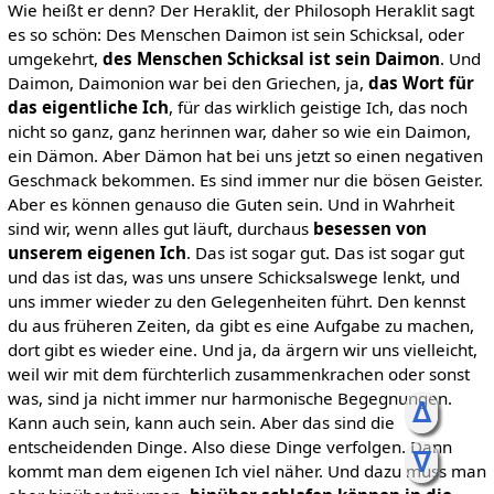
Wie heißt er denn? Der Heraklit, der Philosoph Heraklit sagt
es so schön: Des Menschen Daimon ist sein Schicksal, oder
umgekehrt,
des Menschen Schicksal ist sein Daimon
. Und
Daimon, Daimonion war bei den Griechen, ja,
das Wort für
das eigentliche Ich
, für das wirklich geistige Ich, das noch
nicht so ganz, ganz herinnen war, daher so wie ein Daimon,
ein Dämon. Aber Dämon hat bei uns jetzt so einen negativen
Geschmack bekommen. Es sind immer nur die bösen Geister.
Aber es können genauso die Guten sein. Und in Wahrheit
sind wir, wenn alles gut läuft, durchaus
besessen von
unserem eigenen Ich
. Das ist sogar gut. Das ist sogar gut
und das ist das, was uns unsere Schicksalswege lenkt, und
uns immer wieder zu den Gelegenheiten führt. Den kennst
du aus früheren Zeiten, da gibt es eine Aufgabe zu machen,
dort gibt es wieder eine. Und ja, da ärgern wir uns vielleicht,
weil wir mit dem fürchterlich zusammenkrachen oder sonst
was, sind ja nicht immer nur harmonische Begegnungen.
ᐃ
Kann auch sein, kann auch sein. Aber das sind die
entscheidenden Dinge. Also diese Dinge verfolgen. Dann
ᐁ
kommt man dem eigenen Ich viel näher. Und dazu muss man