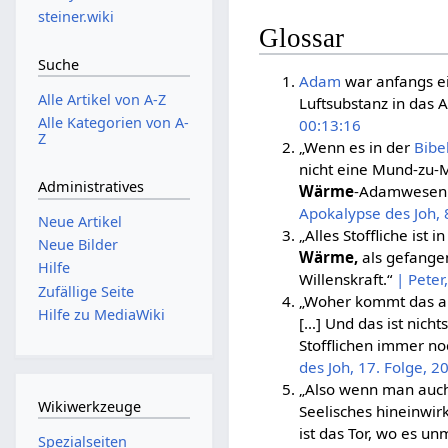
steiner.wiki
Glossar
Suche
Adam
war anfangs e
Alle Artikel von A-Z
Luftsubstanz in da
Alle Kategorien von A-
00:13:16
Z
„Wenn es in der
Bibe
nicht eine Mund-zu-
Administratives
Wärme
-Adamwesen z
Apokalypse des Joh, 
Neue Artikel
„Alles Stoffliche ist
Neue Bilder
Wärme,
als gefangen
Hilfe
Willenskraft.“
| Peter
Zufällige Seite
„Woher kommt das alle
Hilfe zu MediaWiki
[…] Und das ist nicht
Stofflichen immer no
des Joh, 17. Folge, 2
„Also wenn man auch 
Wikiwerkzeuge
Seelisches hineinwir
ist das Tor, wo es u
Spezialseiten