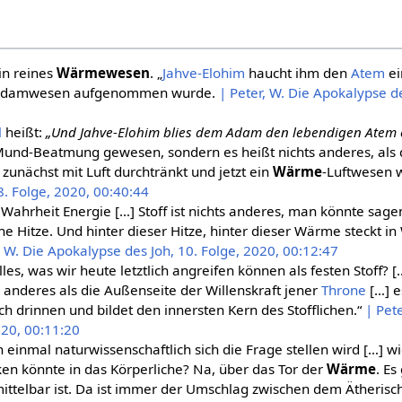
in reines
Wärmewesen
. „
Jahve-Elohim
haucht ihm den
Atem
ei
s Adamwesen aufgenommen wurde.
| Peter, W. Die Apokalypse de
l
heißt:
„Und Jahve-Elohim blies dem Adam den lebendigen Atem 
Mund-Beatmung gewesen, sondern es heißt nichts anderes, als d
unächst mit Luft durchtränkt und jetzt ein
Wärme
-Luftwesen 
8. Folge, 2020, 00:40:44
 in Wahrheit Energie […] Stoff ist nichts anderes, man könnte sag
e Hitze. Und hinter dieser Hitze, hinter dieser Wärme steckt in
, W. Die Apokalypse des Joh, 10. Folge, 2020, 00:12:47
s, was wir heute letztlich angreifen können als festen Stoff? [
s anderes als die Außenseite der Willenskraft jener
Throne
[…] e
ch drinnen und bildet den innersten Kern des Stofflichen.“
| Pet
020, 00:11:20
einmal naturwissenschaftlich sich die Frage stellen wird […] w
ken könnte in das Körperliche? Na, über das Tor der
Wärme
. Es
nmittelbar ist. Da ist immer der Umschlag zwischen dem Ätheri