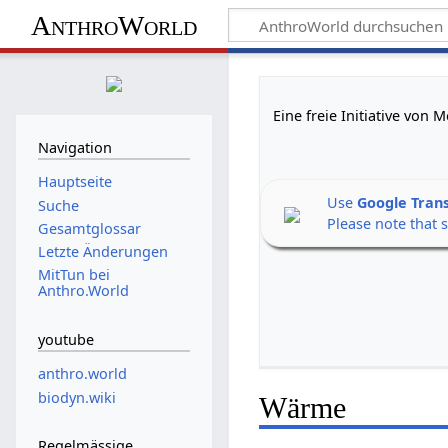
AnthroWorld
Eine freie Initiative von
Navigation
Hauptseite
Use
Google Tran
Suche
Please note that 
Gesamtglossar
Letzte Änderungen
MitTun bei
Anthro.World
youtube
anthro.world
biodyn.wiki
Wärme
Regelmässige