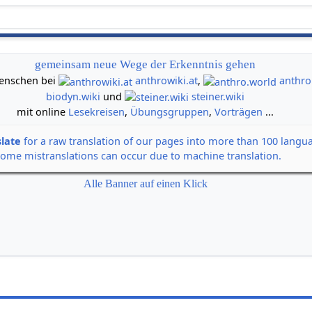
gemeinsam neue Wege der Erkenntnis gehen
 Menschen bei
anthrowiki.at
,
anthro
biodyn.wiki
und
steiner.wiki
mit online
Lesekreisen
,
Übungsgruppen
,
Vorträgen
...
slate
for a raw translation of our pages into more than 100 langu
some mistranslations can occur due to machine translation.
Alle Banner auf einen Klick