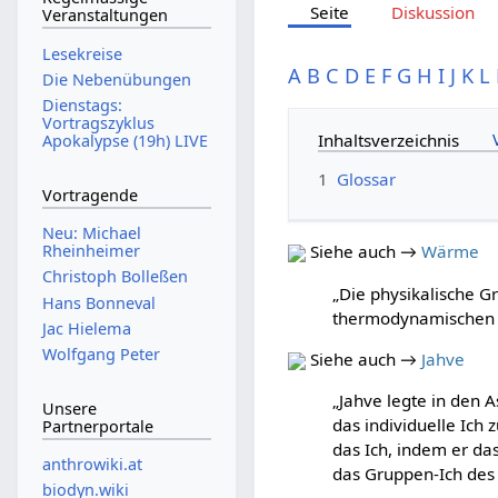
Seite
Diskussion
Veranstaltungen
Lesekreise
A
B
C
D
E
F
G
H
I
J
K
L
Die Nebenübungen
Dienstags:
Vortragszyklus
Inhaltsverzeichnis
Apokalypse (19h) LIVE
1
Glossar
Vortragende
Neu: Michael
Rheinheimer
Siehe auch →
Wärme
Christoph Bolleßen
„Die physikalische G
Hans Bonneval
thermodynamischen 
Jac Hielema
Wolfgang Peter
Siehe auch →
Jahve
„Jahve legte in den 
Unsere
das individuelle Ic
Partnerportale
das Ich, indem er das
anthrowiki.at
das Gruppen-Ich des
biodyn.wiki