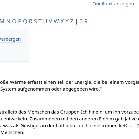
Quelltext anzeigen
M
N
O
P
Q
R
S
T
U
V
W
X
Y
Z
|
0-9
röße Wärme erfasst einen Teil der Energie, die bei einem Vorg
System aufgenommen oder abgegeben wird."
Astralleib des Menschen das Gruppen-Ich hinein, um ihn vorzube
h zu entwickeln. Zusammenen mit den anderen Elohim gab Jahv
, was als Geistiges in der Luft lebte, in ihn einströmen ließ … " 
 Menschen]"