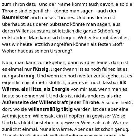
zum Thron dazu. Und der Name kommt auch davon, also die
Throne sind eigentlich - könnte man sagen - auch
der
Baumeister
auch dieses Thrones. Und aus denen ist
überhaupt, aus deren Substanz könnte man sagen, aus
deren Willenssubstanz ist letztlich die ganze Schöpfung
entstanden. Man kann sich fragen: Woher kommt das alles,
was wir heute letztlich angreifen können als festen Stoff?
Woher hat das seinen Ursprung?
Naja, man kann zurückgehen, dann wird es feiner, dann ist
es einmal nur
flüssig
. Irgendwann ist es noch feiner, ist es
nur
gasförmig
. Und wenn ich noch weiter zurückgehe, ist es
eigentlich nicht mehr stofflich, aber es ist noch fassbar
als
Wärme
,
als Hitze
,
als Energie
von mir aus, wenn man es
heute so nennen will. Und das ist nichts anderes als
die
Außenseite der Willenskraft jener Throne
. Also das heißt,
dort, wo sie
willensmäßig tätig
werden, ist das aber eine
Art mit jedem Willensakt ein Hinopfern in gewisser Weise.
Und das bleibt bestehen in gewisser Weise also als Wärme
zunächst einmal. Nur als Wärme. Aber das ist schon genug.
Also als Kraft, die sich selbstständig macht sozusagen, als