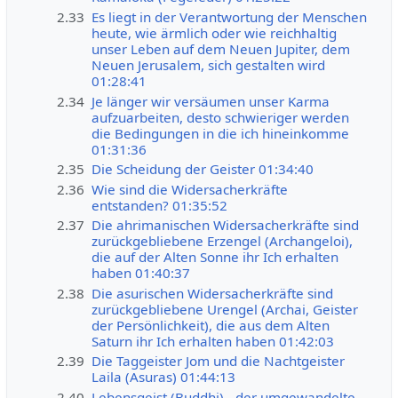
2.33
Es liegt in der Verantwortung der Menschen
heute, wie ärmlich oder wie reichhaltig
unser Leben auf dem Neuen Jupiter, dem
Neuen Jerusalem, sich gestalten wird
01:28:41
2.34
Je länger wir versäumen unser Karma
aufzuarbeiten, desto schwieriger werden
die Bedingungen in die ich hineinkomme
01:31:36
2.35
Die Scheidung der Geister 01:34:40
2.36
Wie sind die Widersacherkräfte
entstanden? 01:35:52
2.37
Die ahrimanischen Widersacherkräfte sind
zurückgebliebene Erzengel (Archangeloi),
die auf der Alten Sonne ihr Ich erhalten
haben 01:40:37
2.38
Die asurischen Widersacherkräfte sind
zurückgebliebene Urengel (Archai, Geister
der Persönlichkeit), die aus dem Alten
Saturn ihr Ich erhalten haben 01:42:03
2.39
Die Taggeister Jom und die Nachtgeister
Laila (Asuras) 01:44:13
2.40
Lebensgeist (Buddhi) - der umgewandelte