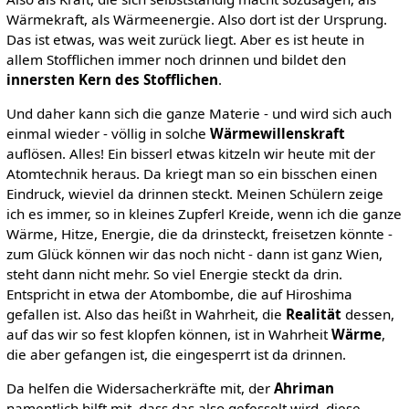
Wärmekraft, als Wärmeenergie. Also dort ist der Ursprung.
Das ist etwas, was weit zurück liegt. Aber es ist heute in
allem Stofflichen immer noch drinnen und bildet den
innersten Kern des Stofflichen
.
Und daher kann sich die ganze Materie - und wird sich auch
einmal wieder - völlig in solche
Wärmewillenskraft
auflösen. Alles! Ein bisserl etwas kitzeln wir heute mit der
Atomtechnik heraus. Da kriegt man so ein bisschen einen
Eindruck, wieviel da drinnen steckt. Meinen Schülern zeige
ich es immer, so in kleines Zupferl Kreide, wenn ich die ganze
Wärme, Hitze, Energie, die da drinsteckt, freisetzen könnte -
zum Glück können wir das noch nicht - dann ist ganz Wien,
steht dann nicht mehr. So viel Energie steckt da drin.
Entspricht in etwa der Atombombe, die auf Hiroshima
gefallen ist. Also das heißt in Wahrheit, die
Realität
dessen,
auf das wir so fest klopfen können, ist in Wahrheit
Wärme
,
die aber gefangen ist, die eingesperrt ist da drinnen.
Da helfen die Widersacherkräfte mit, der
Ahriman
namentlich hilft mit, dass das also gefesselt wird, diese