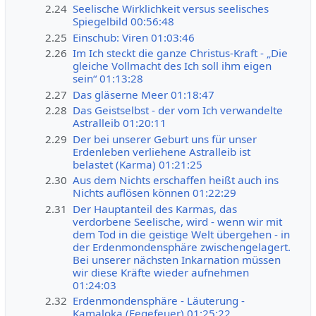
2.24
Seelische Wirklichkeit versus seelisches
Spiegelbild 00:56:48
2.25
Einschub: Viren 01:03:46
2.26
Im Ich steckt die ganze Christus-Kraft - „Die
gleiche Vollmacht des Ich soll ihm eigen
sein“ 01:13:28
2.27
Das gläserne Meer 01:18:47
2.28
Das Geistselbst - der vom Ich verwandelte
Astralleib 01:20:11
2.29
Der bei unserer Geburt uns für unser
Erdenleben verliehene Astralleib ist
belastet (Karma) 01:21:25
2.30
Aus dem Nichts erschaffen heißt auch ins
Nichts auflösen können 01:22:29
2.31
Der Hauptanteil des Karmas, das
verdorbene Seelische, wird - wenn wir mit
dem Tod in die geistige Welt übergehen - in
der Erdenmondensphäre zwischengelagert.
Bei unserer nächsten Inkarnation müssen
wir diese Kräfte wieder aufnehmen
01:24:03
2.32
Erdenmondensphäre - Läuterung -
Kamaloka (Fegefeuer) 01:25:22