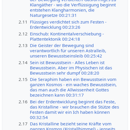
Klangäther - wo die Verflüssigung beginnt
entstehen Klangharmonien, die
Naturgesetze 00:21:31
2.11
Flüssiges verdichtet sich zum Festen -
Erdentwicklung 00:23:26
2.12
Einschub: Kontinentalverschiebung -
Plattentektonik 00:24:18
2.13
Die Geister der Bewegung sind
verantwortlich für unseren Astralleib,
unseren Bewusstseinsleib 00:25:42
2.14
Sein ist Bewusstsein - Alles Leben ist
Bewusstsein. Aber im Physischen ist das
Bewusstsein sehr dumpf 00:28:20
2.15
Die Seraphim haben ein Bewusstsein vom
ganzen Kosmos - ein waches Bewusstsein,
das man auch die Allwissenheit Gottes
bezeichnen kann 00:31:17
2.16
Bei der Erdentwicklung beginnt das Feste,
das Kristalline - wir brauchen die Stütze des
Festen damit wir ein Ich haben können
00:32:54
2.17
Das Kristalline bezieht seine Kräfte vom
ganzen Kosmos (Kristallhimmel) - jenseits