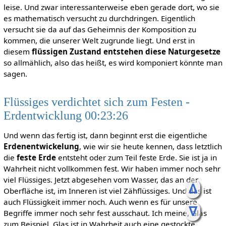
leise. Und zwar interessanterweise eben gerade dort, wo sie
es mathematisch versucht zu durchdringen. Eigentlich
versucht sie da auf das Geheimnis der Komposition zu
kommen, die unserer Welt zugrunde liegt. Und erst in
diesem
flüssigen Zustand entstehen diese Naturgesetze
so allmählich, also das heißt, es wird komponiert könnte man
sagen.
Flüssiges verdichtet sich zum Festen -
Erdentwicklung 00:23:26
Und wenn das fertig ist, dann beginnt erst die eigentliche
Erdenentwickelung
, wie wir sie heute kennen, dass letztlich
die
feste Erde
entsteht oder zum Teil feste Erde. Sie ist ja in
Wahrheit nicht vollkommen fest. Wir haben immer noch sehr
viel Flüssiges. Jetzt abgesehen vom Wasser, das an der
ᐃ
Oberfläche ist, im Inneren ist viel Zähflüssiges. Und das ist
auch Flüssigkeit immer noch. Auch wenn es für unsere
ᐁ
Begriffe immer noch sehr fest ausschaut. Ich meine, Glas
zum Beispiel, Glas ist in Wahrheit auch eine gestockte