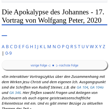
Die Apokalypse des Johannes - 17.
Vortrag von Wolfgang Peter, 2020
A
B
C
D
E
F
G
H
I
J
K
L
M
N
O
P
Q
R
S
T
U
V
W
X
Y
Z
|
0-9
vorige Folge ◁
■
▷ nächste Folge
«Ein interaktiver Vortragszyklus über den Zusammenhang mit
dem Wirken Jesu Christi und dem eigenen Ich. Ausgangspunkt
sind die Schriften von Rudolf Steiner, z.B. die
GA 104
,
GA 104a
und
GA 346
. Hier fließen sowohl Fragen und Anliegen von
Zuschauern als auch eigene geisteswissenschaftliche
Erkenntnisse mit ein. Und es gibt immer Bezüge zu aktuellen
Themen der Zeit.»