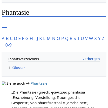
Phantasie
A
B
C
D
E
F
G
H
I
J
K
L
M
N
O
P
Q
R
S
T
U
V
W
X
Y
Z
|
0-9
Inhaltsverzeichnis
1
Glossar
Siehe auch →
Phantasie
„Die Phantasie (griech. φαντασία phantasia
„Erscheinung, Vorstellung, Traumgesicht,
Gespenst“, von phantάzesthai = „erscheinen“)
oder Einbildungskraft, in moderner Schreibweise