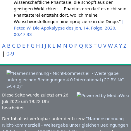
wissenschaftliche Phantasie, die schöpft aus der
geistigen Wirklichkeit … Phantasterei darf es nicht sein.
Phantasterei entsteht dort, wo ich meine
Wunschvorstellungen hineinprojiziere in die Dinge.“
|
Peter, W. Die Apokalypse des Joh, 14. Folge, 2020,
00:47:33
A
B
C
D
E
F
G
H
I
J
K
L
M
N
O
P
Q
R
S
T
U
V
W
X
Y
Z
|
0-9
Diese Seite wurde zuletzt am 26.
Juli 2025 um 19:22 Uhr
bearbeitet.
Der Inhalt ist verfügbar unter der Lizenz
''Namensnennung -
Nicht-kommerziell - Weitergabe unter gleichen Bedingungen