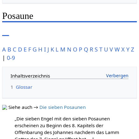
Posaune
A
B
C
D
E
F
G
H
I
J
K
L
M
N
O
P
Q
R
S
T
U
V
W
X
Y
Z
|
0-9
Inhaltsverzeichnis
1
Glossar
Siehe auch →
Die sieben Posaunen
„Die sieben Engel mit den sieben Posaunen
erscheinen zu Beginn des 8. Kapitels der
Offenbarung des Johannes nachdem das Lamm
Gottes das 7. Siegel geöffnet hat … "