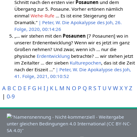
Schnitt nach den ersten vier
Posaunen
und dem
Übergang zur 5. Posaune. Vorher ertönen nämlich
einmal
Wehe-Rufe
… Es ist eine Steigerung der
Dramatik.“
| Peter, W. Die Apokalypse des Joh, 26.
Folge, 2020, 00:14:26
„… wir stehen mit den
Posaunen
[7 Posaunen] wo in
unserer Erdenentwicklung? Wenn wir es jetzt im ganz
Großen nehmen? Und zwar, wenn ich … nur die
physische
Erdentwicklung
betrachte? … wir stehen jetzt
im Zeitalter … der sieben
Kulturepochen
, das ist die Zeit
nach der Eiszeit …“
| Peter, W. Die Apokalypse des Joh,
41. Folge, 2021, 00:10:52
A
B
C
D
E
F
G
H
I
J
K
L
M
N
O
P
Q
R
S
T
U
V
W
X
Y
Z
|
0-9