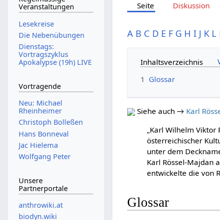
Seite
Diskussion
Veranstaltungen
Lesekreise
A
B
C
D
E
F
G
H
I
J
K
L
Die Nebenübungen
Dienstags:
Vortragszyklus
Inhaltsverzeichnis
Apokalypse (19h) LIVE
1
Glossar
Vortragende
Neu: Michael
Rheinheimer
Siehe auch →
Karl Röss
Christoph Bolleßen
„Karl Wilhelm Viktor
Hans Bonneval
österreichischer Kult
Jac Hielema
unter dem Deckname
Wolfgang Peter
Karl Rössel-Majdan a
entwickelte die von 
Unsere
Partnerportale
Glossar
anthrowiki.at
biodyn.wiki