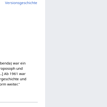
Versionsgeschichte
ebenda) war ein
throposoph und
…] Ab 1961 war
urgeschichte und
orm weiter."