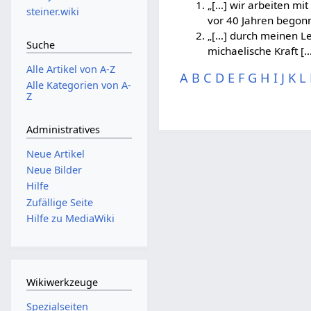
„[…] wir arbeiten mi
steiner.wiki
vor 40 Jahren begon
„[…] durch meinen L
Suche
michaelische Kraft [
Alle Artikel von A-Z
A
B
C
D
E
F
G
H
I
J
K
L
Alle Kategorien von A-
Z
Administratives
Neue Artikel
Neue Bilder
Hilfe
Zufällige Seite
Hilfe zu MediaWiki
Wikiwerkzeuge
Spezialseiten