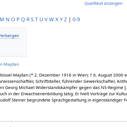
Quelltext anzeigen
M
N
O
P
Q
R
S
T
U
V
W
X
Y
Z
|
0-9
el-Majdan
 Rössel-Majdan (* 2. Dezember 1916 in Wien; † 6. August 2000 
urwissenschaftler, Schriftsteller, führender Gewerkschafter, An
n Georg Michael Widerstandskämpfer gegen das NS-Regime [
uch in der Erwachsenenbildung tätig. Er hielt Vorträge zur Kult
Rudolf Steiner begründete Sprachgestaltung in eigenständiger F