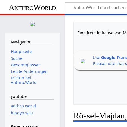
AnthroWorld
Eine freie Initiative von
Navigation
Hauptseite
Use
Google Tran
Suche
Please note that 
Gesamtglossar
Letzte Änderungen
MitTun bei
Anthro.World
youtube
anthro.world
biodyn.wiki
Rössel-Majdan,
Regelmässige