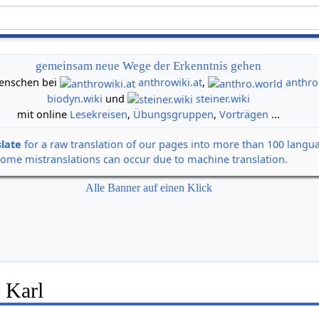
gemeinsam neue Wege der Erkenntnis gehen
 Menschen bei
anthrowiki.at
,
anthro
biodyn.wiki
und
steiner.wiki
mit online
Lesekreisen
,
Übungsgruppen
,
Vorträgen
...
slate
for a raw translation of our pages into more than 100 langu
some mistranslations can occur due to machine translation.
Alle Banner auf einen Klick
 Karl