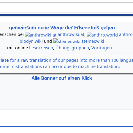
gemeinsam neue Wege der Erkenntnis gehen
 Menschen bei
anthrowiki.at
,
anthro
biodyn.wiki
und
steiner.wiki
mit online
Lesekreisen
,
Übungsgruppen
,
Vorträgen
...
slate
for a raw translation of our pages into more than 100 langu
some mistranslations can occur due to machine translation.
Alle Banner auf einen Klick