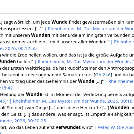
…] sagt wörtlich, um jede
Wunde
findet gewissermaßen ein Kamp
ebensprozessen. […]“
| Rheinheimer, M. Das Mysterium der Wun
ich mit unseren
Wunden
mit der Erde am innigsten verbunden 
das ist immer auch ein Urbild unserer aller Wunden.”
| Rheinhei
, 2026, 00:12:55
 wir die Erde heilen wollen, und das ist ja die große Aufgabe u
Wunden
heilen.”
| Rheinheimer, M. Das Mysterium der Wunde, 
des Ersten Weltkrieges, da hat Rudolf Steiner den Anthroposop
t bekannt als der sogenannte Samariterkurs [
GA 246
] und da hä
hen Vortrag über das Geheimnis der
Wunde
[…]“
| Rheinheime
:18:42
r Heilung der
Wunde
ist im Moment der Verletzung bereits aufge
246
]”
| Rheinheimer, M. Das Mysterium der Wunde, 2026, 00:18
olf Steiner] zwei Dinge […] dass diese Heilkräfte […]
Wunden
he
 den Geist. […] das andere, was er sagt, ist Empathie-Fähigkeit.
unde, 2026, 00:20:05
dort, wo das Leben zutiefst
verwundet
wird”
| Peter, W. Die Apo
7