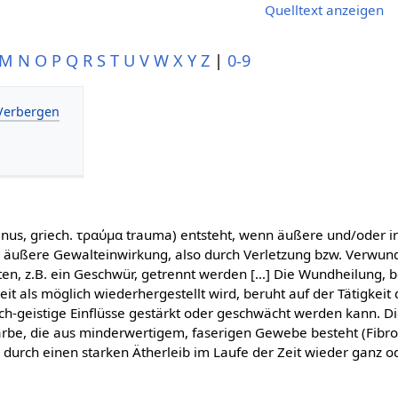
Quelltext anzeigen
M
N
O
P
Q
R
S
T
U
V
W
X
Y
Z
|
0-9
ulnus, griech. τραύμα trauma) entsteht, wenn äußere und/oder i
äußere Gewalteinwirkung, also durch Verletzung bzw. Verwun
ten, z.B. ein Geschwür, getrennt werden […] Die Wundheilung, b
t als möglich wiederhergestellt wird, beruht auf der Tätigkeit 
sch-geistige Einflüsse gestärkt oder geschwächt werden kann. D
rbe, die aus minderwertigem, faserigen Gewebe besteht (Fibros
 durch einen starken Ätherleib im Laufe der Zeit wieder ganz 