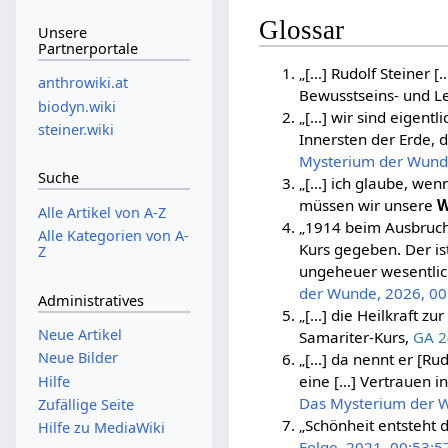
Glossar
Unsere
Partnerportale
„[…] Rudolf Steiner [
anthrowiki.at
Bewusstseins- und L
biodyn.wiki
„[…] wir sind eigentl
steiner.wiki
Innersten der Erde, 
Mysterium der Wunde
Suche
„[…] ich glaube, wenn
müssen wir unsere
Alle Artikel von A-Z
„1914 beim Ausbruch 
Alle Kategorien von A-
Kurs gegeben. Der is
Z
ungeheuer wesentlic
der Wunde, 2026, 00
Administratives
„[…] die Heilkraft zu
Neue Artikel
Samariter-Kurs,
GA 
Neue Bilder
„[…] da nennt er [Rud
eine […] Vertrauen in
Hilfe
Das Mysterium der W
Zufällige Seite
„Schönheit entsteht 
Hilfe zu MediaWiki
Folge, 2021, 00:53:5