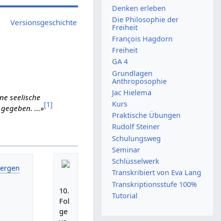
Denken erleben
Die Philosophie der
Versionsgeschichte
Freiheit
François Hagdorn
Freiheit
GA 4
Grundlagen
Anthroposophie
Jac Hielema
ne seelische
Kurs
[
1
]
gegeben. ...»
Praktische Übungen
Rudolf Steiner
Schulungsweg
Seminar
Schlüsselwerk
Transkribiert von Eva Lang
Transkriptionsstufe 100%
10.
Tutorial
Fol
ge