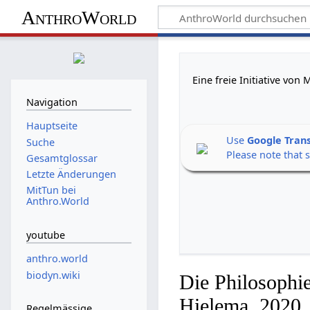
AnthroWorld
Eine freie Initiative vo
Navigation
Hauptseite
Use
Google Tran
Suche
Please note that 
Gesamtglossar
Letzte Änderungen
MitTun bei
Anthro.World
youtube
anthro.world
biodyn.wiki
Die Philosophie
Hielema, 2020
Regelmässige