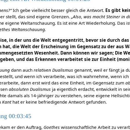
nens?“
Ich gebe vielleicht besser gleich die Antwort.
Es gibt kei
er stellt, das sind eigene Grenzen.
„Also, was macht Steiner in d
ne eigene Weltanschauung. Es ist eine Art Wiederholung. Das ist
ethes Weltanschauung.
ise, in der uns die Welt entgegentritt, bevor sie durch da
n hat, die Welt der Erscheinung im Gegensatz zu der au
ammengesetzten Wesenheit. Dann können wir sagen; Die Welt
egeben, und das Erkennen verarbeitet sie zur Einheit (moni
auung
dann auch
relativen Dualismus
genannt, weil er fängt ja du
stellt, und wenn ich verarbeite, was ich wahrnehme, wenn ic
erarbeite, dann erst wird das eine Einheit, im Gegensatz zum
ab
iesen
absoluten Dualismus
ja eigentlich erdacht, entwickelt in se
te damals als 14-jähriger zu verstehen, seine eigene Hellsichti
n
Kant
hat er keine befriedigende Antwort gefunden.
ung 00:03:45
bekam er den Auftrag,
Goethes
wissenschaftliche Arbeit zu verarb