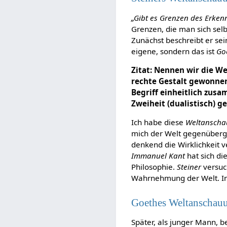
„Gibt es Grenzen des Erken
Grenzen, die man sich selb
Zunächst beschreibt er sei
eigene, sondern das ist
Go
Zitat: Nennen wir die We
rechte Gestalt gewonne
Begriff einheitlich zus
Zweiheit (dualistisch) g
Ich habe diese
Weltansch
mich der Welt gegenüberge
denkend die Wirklichkeit v
Immanuel Kant
hat sich d
Philosophie.
Steiner
versuch
Wahrnehmung der Welt. I
Goethes Weltanschau
Später, als junger Mann, 