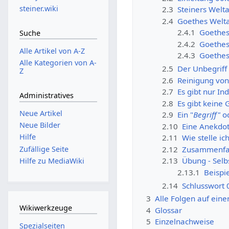
steiner.wiki
2.3
Steiners Welt
2.4
Goethes Welt
2.4.1
Goethes
Suche
2.4.2
Goethes
Alle Artikel von A-Z
2.4.3
Goethes
Alle Kategorien von A-
2.5
Der Unbegriff
Z
2.6
Reinigung von
2.7
Es gibt nur In
Administratives
2.8
Es gibt keine
Neue Artikel
2.9
Ein "
Begriff"
od
Neue Bilder
2.10
Eine Anekdot
Hilfe
2.11
Wie stelle ic
Zufällige Seite
2.12
Zusammenfas
2.13
Übung - Selbs
Hilfe zu MediaWiki
2.13.1
Beispi
2.14
Schlusswort 
3
Alle Folgen auf ei
Wikiwerkzeuge
4
Glossar
5
Einzelnachweise
Spezialseiten