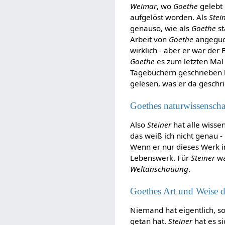
Weimar
, wo
Goethe
gelebt 
aufgelöst worden. Als
Stei
genauso, wie als
Goethe
st
Arbeit von
Goethe
angeguc
wirklich - aber er war der
Goethe
es zum letzten Mal 
Tagebüchern geschrieben h
gelesen, was er da geschri
Goethes naturwissenscha
Also
Steiner
hat alle wisse
das weiß ich nicht genau -
Wenn er nur dieses Werk in
Lebenswerk. Für
Steiner
wa
Weltanschauung
.
Goethes Art und Weise 
Niemand hat eigentlich, s
getan hat.
Steiner
hat es s