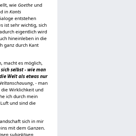
ellt, wie
Goethe
und
d in
Kants
Dialoge entstehen
ist sehr wichtig, sich
adurch eigentlich wird
uch hineinleben in die
h ganz durch Kant
, macht es möglich,
sich selbst - wie man
die Welt als etwas nur
Weltanschauung
, - man
 die Wirklichkeit und
ehe ich durch mein
Luft und sind die
andschaft sich in mir
eins mit dem Ganzen.
einen subjektiven