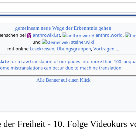
gemeinsam neue Wege der Erkenntnis gehen
n Menschen bei
anthrowiki.at
,
anthro.world
,
und
steiner.wiki
mit online
Lesekreisen
,
Übungsgruppen
,
Vorträgen
...
slate
for a raw translation of our pages into more than 100 langu
some mistranslations can occur due to machine translation.
Alle Banner auf einen Klick
 der Freiheit - 10. Folge Videokurs v