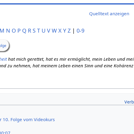
Quelltext anzeigen
M
N
O
P
Q
R
S
T
U
V
W
X
Y
Z
|
0-9
olge
heit
hat mich gerettet, hat es mir ermöglicht, mein Leben und mei
Hand zu nehmen, hat meinem Leben einen Sinn und eine Kohärenz 
er 10. Folge vom Videokurs
00:07