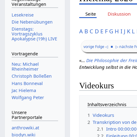
Veranstaltungen
Seite
Diskussion
Lesekreise
Die Nebenübungen
Dienstags:
A
B
C
D
E
F
G
H
I
J
K
L
Vortragszyklus
Apokalypse (19h) LIVE
vorige Folge ◁
■
▷ nächste F
Vortragende
«...
Die Philosophie der Frei
Neu: Michael
Entwicklung selbst in die 
Rheinheimer
Christoph Bolleßen
Hans Bonneval
Videokurs
Jac Hielema
Wolfgang Peter
Inhaltsverzeichnis
Unsere
1
Videokurs
Partnerportale
2
Transkription von d
anthrowiki.at
2.1
Intro 00:00:00
biodyn.wiki
2.2
Einleitung 00: