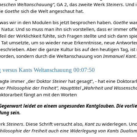
theschen Weltanschauung“
, GA 2, das zweite Werk
Steiners
. Und 
wie
Goethe
sich die Welt angeschaut hat.
h, was wir in den Modulen bis jetzt besprochen haben.
Goethe
war
 Natur. Und so muss man ihn sich vorstellen, dass er immer of
 Teil der Wirklichkeit fühlte, sich Fragen stellte und sich dann s
e Tat umsetzte, um so wieder neue Erkenntnisse, neue Antworte
eschrieben. Aber die ganze Kultur bis auf den heutigen Tag, ist
orden, sondern durch die Weltanschauung von
Immanuel Kant
.
 versus Kants Weltanschauung 00:07:50
agte immer „der Doktor
Steiner
hat gesagt“, - hat eine Doktorar
ner Philosophie der Freiheit“, Haupttitel „Wahrheit und Wissenscha
oktorarbeit fängt an mit den Worten
 Gegenwart leidet an einem ungesunden Kantglauben. Die vorlieg
dung sein.
erk
Steiners
. Diese Schrift versucht also,
Kant
zu widerlegen. Un
 Philosophie der Freiheit auch eine Widerlegung von Kants Dualis