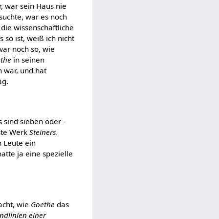
, war sein Haus nie
uchte, war es noch
 die wissenschaftliche
s so ist, weiß ich nicht
war noch so, wie
the
in seinen
n war, und hat
ag.
 sind sieben oder -
rste Werk
Steiners.
n Leute ein
atte ja eine spezielle
acht, wie
Goethe
das
ndlinien einer