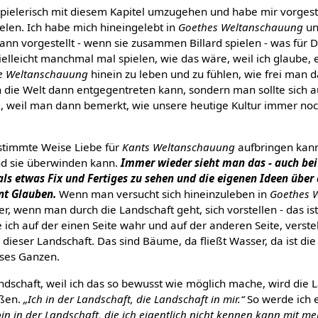
spielerisch mit diesem Kapitel umzugehen und habe mir vorgest
len. Ich habe mich hineingelebt in
Goethes Weltanschauung
un
ann vorgestellt - wenn sie zusammen Billard spielen - was für 
lleicht manchmal mal spielen, wie das wäre, weil ich glaube, es 
e Weltanschauung
hinein zu leben und zu fühlen, wie frei man d
n die Welt dann entgegentreten kann, sondern man sollte sich a
, weil man dann bemerkt, wie unsere heutige Kultur immer noc
timmte Weise Liebe für
Kants Weltanschauung
aufbringen kann
nd sie überwinden kann.
Immer wieder sieht man das - auch bei 
als etwas Fix und Fertiges zu sehen und die eigenen Ideen über 
ant Glauben.
Wenn man versucht sich hineinzuleben in
Goethes 
r, wenn man durch die Landschaft geht, sich vorstellen - das ist
e ich auf der einen Seite wahr und auf der anderen Seite, verst
 dieser Landschaft. Das sind Bäume, da fließt Wasser, da ist die 
eses Ganzen.
andschaft, weil ich das so bewusst wie möglich mache, wird die L
eßen.
„Ich in der Landschaft, die Landschaft in mir.“
So werde ich 
bin in der Landschaft, die ich eigentlich nicht kennen kann mit m