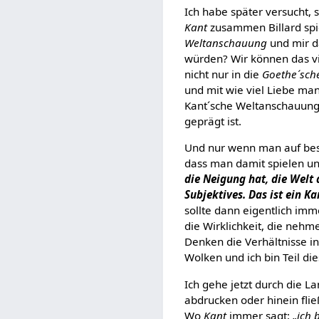
Ich habe später versucht, 
Kant
zusammen Billard spie
Weltanschauung
und mir d
würden? Wir können das vie
nicht nur in die
Goethe´sch
und mit wie viel Liebe ma
Kant´sche Weltanschauung
geprägt ist.
Und nur wenn man auf bes
dass man damit spielen u
die Neigung hat, die Welt 
Subjektives. Das ist ein K
sollte dann eigentlich imme
die Wirklichkeit, die nehm
Denken die Verhältnisse in
Wolken und ich bin Teil di
Ich gehe jetzt durch die L
abdrucken oder hinein fli
Wo
Kant
immer sagt:
„ich 