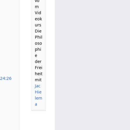
vo
m
Vid
eok
urs
Die
Phil
oso
phi
e
der
Frei
heit
:24:26
mit
Jac
Hie
lem
a