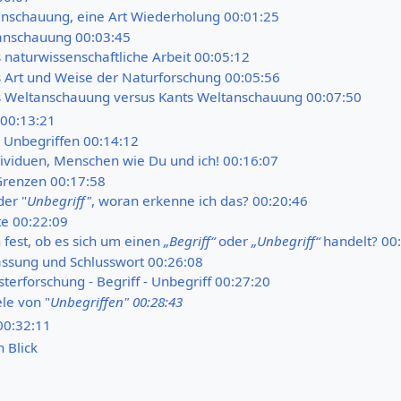
anschauung, eine Art Wiederholung 00:01:25
anschauung 00:03:45
 naturwissenschaftliche Arbeit 00:05:12
 Art und Weise der Naturforschung 00:05:56
 Weltanschauung versus Kants Weltanschauung 00:07:50
 00:13:21
 Unbegriffen 00:14:12
dividuen, Menschen wie Du und ich! 00:16:07
 Grenzen 00:17:58
er "
Unbegriff"
, woran erkenne ich das? 00:20:46
e 00:22:09
h fest, ob es sich um einen
„Begriff“
oder
„Unbegriff“
handelt? 00
sung und Schlusswort 00:26:08
terforschung - Begriff - Unbegriff 00:27:20
ele von "
Unbegriffen" 00:28:43
00:32:11
nen Blick