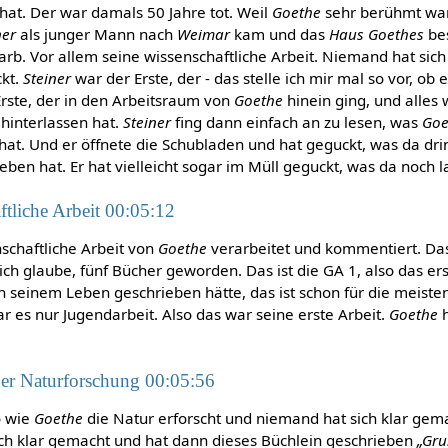
hat. Der war damals 50 Jahre tot. Weil
Goethe
sehr berühmt war
ner
als junger Mann nach
Weimar
kam und das
Haus Goethes
bes
arb. Vor allem seine wissenschaftliche Arbeit. Niemand hat sich
kt.
Steiner
war der Erste, der - das stelle ich mir mal so vor, ob e
 Erste, der in den Arbeitsraum von
Goethe
hinein ging, und alles 
hinterlassen hat.
Steiner
fing dann einfach an zu lesen, was
Goe
at. Und er öffnete die Schubladen und hat geguckt, was da dri
eben hat. Er hat vielleicht sogar im Müll geguckt, was da noch l
ftliche Arbeit 00:05:12
nschaftliche Arbeit von
Goethe
verarbeitet und kommentiert. Das
 ich glaube, fünf Bücher geworden. Das ist die GA 1, also das e
 seinem Leben geschrieben hätte, das ist schon für die meiste
r es nur Jugendarbeit. Also das war seine erste Arbeit.
Goethe
h
der Naturforschung 00:05:56
o wie
Goethe
die Natur erforscht und niemand hat sich klar gem
ich klar gemacht und hat dann dieses Büchlein geschrieben
„Gru