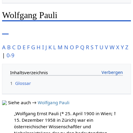
Wolfgang Pauli
A
B
C
D
E
F
G
H
I
J
K
L
M
N
O
P
Q
R
S
T
U
V
W
X
Y
Z
|
0-9
Inhaltsverzeichnis
1
Glossar
Siehe auch →
Wolfgang Pauli
„Wolfgang Ernst Pauli (* 25. April 1900 in Wien; †
15. Dezember 1958 in Zürich) war ein
österreichischer Wissenschaftler und
Nobelpreisträger, der zu den bedeutendsten