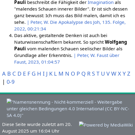
Pauli
beschreibt die Fähigkeit der
Imagination
als
"malendes Schauen innerer Bilder". Er ist sich dessen
ganz bewusst: Ich muss das Bild malen, damit ich es
sehe.
| Peter, W. Die Apokalypse des Joh, 135. Folge,
2022, 00:21:34
Das aktive, gestaltende Denken ist auch bei
Naturwissenschaftlern bekannt. So spricht
Wolfgang
Pauli
vom malenden Schauen seelischer Bilder als
Grundlage aller Erkenntnis.
| Peter, W. Faust über
Faust, 2023, 01:04:57
A
B
C
D
E
F
G
H
I
J
K
L
M
N
O
P
Q
R
S
T
U
V
W
X
Y
Z
|
0-9
Diese Seite wurde zuletzt am 20.
August 2025 um 16:04 Uhr