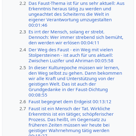
2.2
Das Faust-Thema ist für uns sehr aktuell: Aus
Erkenntnis heraus tätig zu werden und
ungeachtet des Scheiterns die Welt in
eigener Verantwortung umzugestalten
00:01:46
2.3
Es irrt der Mensch, solang er strebt.
Dennoch: Wer immer strebend sich bemüht,
den werden wir erlösen 00:04:11
2.4
Der Weg des Faust - ein Weg mit vielen
Stolpersteinen - ist auch für uns aktuell:
Zwischen Luzifer und Ahriman 00:05:58
2.5
In dieser Kulturepoche müssen wir lernen,
den Weg selbst zu gehen. Dann bekommen
wir alle Kraft und Unterstützung von der
geistigen Welt. Das ist auch der
Grundgedanke in der Faust-Dichtung
00:08:55
2.6
Faust begegnet dem Erdgeist 00:13:12
2.7
Faust ist ein Mensch der Tat. Wirkliche
Erkenntnis ist ein tätiger, schöpferischer
Prozess. Das heißt, im Gegensatz zu
früheren Zeiten müssen wir heute bei
geistiger Wahrnehmung tätig werden
00:15:27