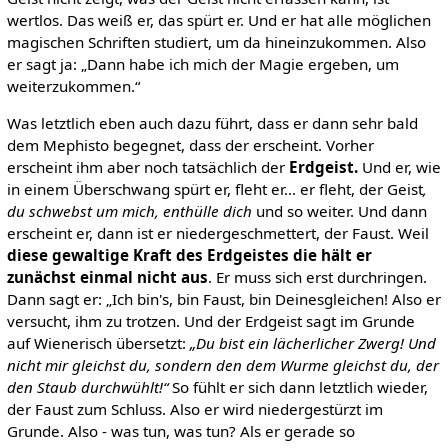
wertlos. Das weiß er, das spürt er. Und er hat alle möglichen
magischen Schriften studiert, um da hineinzukommen. Also
er sagt ja: „Dann habe ich mich der Magie ergeben, um
weiterzukommen.“
Was letztlich eben auch dazu führt, dass er dann sehr bald
dem Mephisto begegnet, dass der erscheint. Vorher
erscheint ihm aber noch tatsächlich der
Erdgeist.
Und er, wie
in einem Überschwang spürt er, fleht er… er fleht, der Geist
,
du schwebst um mich, enthülle dich
und so weiter. Und dann
erscheint er, dann ist er niedergeschmettert, der Faust. Weil
diese gewaltige Kraft des Erdgeistes die hält er
zunächst einmal nicht aus
. Er muss sich erst durchringen.
Dann sagt er: „Ich bin's, bin Faust, bin Deinesgleichen! Also er
versucht, ihm zu trotzen. Und der Erdgeist sagt im Grunde
auf Wienerisch übersetzt:
„Du bist ein lächerlicher Zwerg! Und
nicht mir gleichst du, sondern den dem Wurme gleichst du, der
den Staub durchwühlt!“
So fühlt er sich dann letztlich wieder,
der Faust zum Schluss. Also er wird niedergestürzt im
Grunde. Also - was tun, was tun? Als er gerade so