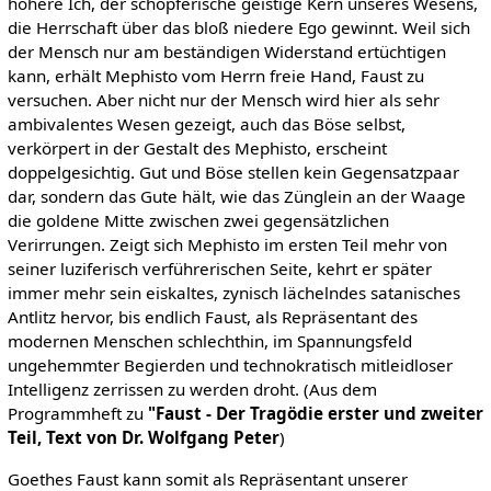
höhere Ich, der schöpferische geistige Kern unseres Wesens,
die Herrschaft über das bloß niedere Ego gewinnt. Weil sich
der Mensch nur am beständigen Widerstand ertüchtigen
kann, erhält Mephisto vom Herrn freie Hand, Faust zu
versuchen. Aber nicht nur der Mensch wird hier als sehr
ambivalentes Wesen gezeigt, auch das Böse selbst,
verkörpert in der Gestalt des Mephisto, erscheint
doppelgesichtig. Gut und Böse stellen kein Gegensatzpaar
dar, sondern das Gute hält, wie das Zünglein an der Waage
die goldene Mitte zwischen zwei gegensätzlichen
Verirrungen. Zeigt sich Mephisto im ersten Teil mehr von
seiner luziferisch verführerischen Seite, kehrt er später
immer mehr sein eiskaltes, zynisch lächelndes satanisches
Antlitz hervor, bis endlich Faust, als Repräsentant des
modernen Menschen schlechthin, im Spannungsfeld
ungehemmter Begierden und technokratisch mitleidloser
Intelligenz zerrissen zu werden droht. (Aus dem
Programmheft zu
"Faust - Der Tragödie erster und zweiter
Teil, Text von Dr. Wolfgang Peter
)
Goethes Faust kann somit als Repräsentant unserer