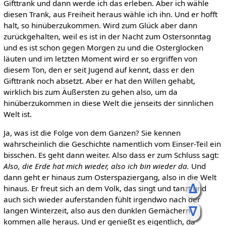
Gifttrank und dann werde ich das erleben. Aber ich wähle
diesen Trank, aus Freiheit heraus wähle ich ihn. Und er hofft
halt, so hinüberzukommen. Wird zum Glück aber dann
zurückgehalten, weil es ist in der Nacht zum Ostersonntag
und es ist schon gegen Morgen zu und die Osterglocken
läuten und im letzten Moment wird er so ergriffen von
diesem Ton, den er seit Jugend auf kennt, dass er den
Gifttrank noch absetzt. Aber er hat den Willen gehabt,
wirklich bis zum Äußersten zu gehen also, um da
hinüberzukommen in diese Welt die jenseits der sinnlichen
Welt ist.
Ja, was ist die Folge von dem Ganzen? Sie kennen
wahrscheinlich die Geschichte namentlich vom Einser-Teil ein
bisschen. Es geht dann weiter. Also dass er zum Schluss sagt:
Also, die Erde hat mich wieder, also ich bin wieder da.
Und
dann geht er hinaus zum Osterspaziergang, also in die Welt
ᐃ
hinaus. Er freut sich an dem Volk, das singt und tanzt und
auch sich wieder auferstanden fühlt irgendwo nach der
ᐁ
langen Winterzeit, also aus den dunklen Gemächern
kommen alle heraus. Und er genießt es eigentlich, da