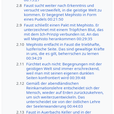
2.8
Faust sucht weiter nach Erkenntnis und
versucht verzweifelt, in die geistige Welt zu
kommen. Er begegnet Mephisto in Form
eines Pudels 00:21:50
2.9
Faust schließt einen Pakt mit Mephisto. Er
unterzeichnet mit einem Tröpfchen Blut, das
mit dem Ich-Prinzip verbunden ist. An das
will Mephisto herankommen 00:29:35
2.10
Mephisto entfacht in Faust die triebhafte,
luziferische Seite. Das sind gewaltige Kräfte
in uns, die es gilt, beherrschen zu lernen
00:34:29
2.11
Fürchtet euch nicht: Begegnungen mit der
geistigen Welt sind immer erschreckend,
weil man mit seinen eigenen dunklen
Seiten konfrontiert wird 00:39:48
2.12
Gemäß der abendländischen
Reinkarnationslehre entscheidet sich der
Mensch, wieder auf Erden zurückzukehren,
um sich weiterzuentwickeln. Das
unterscheidet sie von der östlichen Lehre
der Seelenwanderung 00:44:03
2.13
Faust in Auerbachs Keller und in der