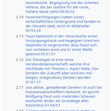
Hexenküche. Begegnung mit der schönen
Helena, die bei Goethe für die reine,
höhere Seele steht 00:50:32
2.14
Hexenverfolgungen hatten einen
wirtschaftlichen Hintergrund und fanden in
der Neuzeit statt, nicht im Mittelalter
00:54:26
2.15
Faust bekommt in der Hexenküche einen
Verjüngungstrank und begegnet Gretchen.
Mephisto ist siegessicher, dass Faust sich
nun verlieben wird und er seine Wette
gewinnt 00:57:51
2.16
Die Theologie ist eine reine
Verstandeswissenschaft, welche ihre
Hochblüte mit Thomas v. Aquin hatte. Das
Denken der Zukunft aber wird ein mit-
tätiges, imaginatives Denken werden
01:01:37
2.17
Das aktive, gestaltende Denken ist auch bei
Naturwissenschaftlern bekannt. So spricht
Wolfgang Pauli vom malenden Schauen
seelischer Bilder als Grundlage aller
Erkenntnis 01:04:57
2.18
Gelehrsamkeit hat mit Denken nichts zu