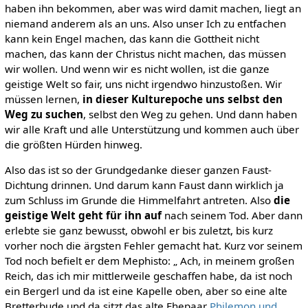
haben ihn bekommen, aber was wird damit machen, liegt an
niemand anderem als an uns. Also unser Ich zu entfachen
kann kein Engel machen, das kann die Gottheit nicht
machen, das kann der Christus nicht machen, das müssen
wir wollen. Und wenn wir es nicht wollen, ist die ganze
geistige Welt so fair, uns nicht irgendwo hinzustoßen. Wir
müssen lernen,
in dieser Kulturepoche uns selbst den
Weg zu suchen
, selbst den Weg zu gehen. Und dann haben
wir alle Kraft und alle Unterstützung und kommen auch über
die größten Hürden hinweg.
Also das ist so der Grundgedanke dieser ganzen Faust-
Dichtung drinnen. Und darum kann Faust dann wirklich ja
zum Schluss im Grunde die Himmelfahrt antreten. Also
die
geistige Welt geht für ihn auf
nach seinem Tod. Aber dann
erlebte sie ganz bewusst, obwohl er bis zuletzt, bis kurz
vorher noch die ärgsten Fehler gemacht hat. Kurz vor seinem
Tod noch befielt er dem Mephisto: „ Ach, in meinem großen
Reich, das ich mir mittlerweile geschaffen habe, da ist noch
ein Bergerl und da ist eine Kapelle oben, aber so eine alte
Bretterbude und da sitzt das alte Ehepaar
Philemon und