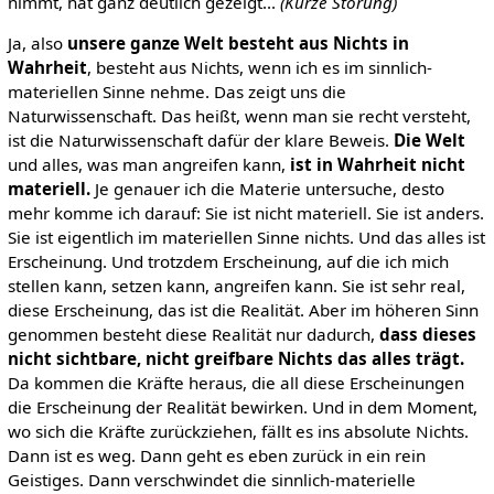
nimmt, hat ganz deutlich gezeigt...
(Kurze Störung)
Ja, also
unsere ganze Welt besteht aus Nichts in
Wahrheit
, besteht aus Nichts, wenn ich es im sinnlich-
materiellen Sinne nehme. Das zeigt uns die
Naturwissenschaft. Das heißt, wenn man sie recht versteht,
ist die Naturwissenschaft dafür der klare Beweis.
Die Welt
und alles, was man angreifen kann,
ist in Wahrheit nicht
materiell.
Je genauer ich die Materie untersuche, desto
mehr komme ich darauf: Sie ist nicht materiell. Sie ist anders.
Sie ist eigentlich im materiellen Sinne nichts. Und das alles ist
Erscheinung. Und trotzdem Erscheinung, auf die ich mich
stellen kann, setzen kann, angreifen kann. Sie ist sehr real,
diese Erscheinung, das ist die Realität. Aber im höheren Sinn
genommen besteht diese Realität nur dadurch,
dass dieses
nicht sichtbare, nicht greifbare Nichts das alles trägt.
Da kommen die Kräfte heraus, die all diese Erscheinungen
die Erscheinung der Realität bewirken. Und in dem Moment,
wo sich die Kräfte zurückziehen, fällt es ins absolute Nichts.
Dann ist es weg. Dann geht es eben zurück in ein rein
Geistiges. Dann verschwindet die sinnlich-materielle