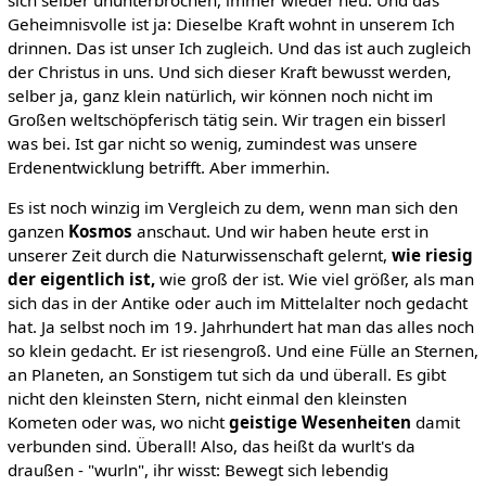
Geheimnisvolle ist ja: Dieselbe Kraft wohnt in unserem Ich
drinnen. Das ist unser Ich zugleich. Und das ist auch zugleich
der Christus in uns. Und sich dieser Kraft bewusst werden,
selber ja, ganz klein natürlich, wir können noch nicht im
Großen weltschöpferisch tätig sein. Wir tragen ein bisserl
was bei. Ist gar nicht so wenig, zumindest was unsere
Erdenentwicklung betrifft. Aber immerhin.
Es ist noch winzig im Vergleich zu dem, wenn man sich den
ganzen
Kosmos
anschaut. Und wir haben heute erst in
unserer Zeit durch die Naturwissenschaft gelernt,
wie riesig
der eigentlich ist,
wie groß der ist. Wie viel größer, als man
sich das in der Antike oder auch im Mittelalter noch gedacht
hat. Ja selbst noch im 19. Jahrhundert hat man das alles noch
so klein gedacht. Er ist riesengroß. Und eine Fülle an Sternen,
an Planeten, an Sonstigem tut sich da und überall. Es gibt
nicht den kleinsten Stern, nicht einmal den kleinsten
Kometen oder was, wo nicht
geistige Wesenheiten
damit
verbunden sind. Überall! Also, das heißt da wurlt's da
draußen - "wurln", ihr wisst: Bewegt sich lebendig