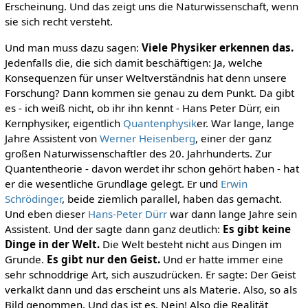
Erscheinung. Und das zeigt uns die Naturwissenschaft, wenn
sie sich recht versteht.
Und man muss dazu sagen:
Viele Physiker erkennen das.
Jedenfalls die, die sich damit beschäftigen: Ja, welche
Konsequenzen für unser Weltverständnis hat denn unsere
Forschung? Dann kommen sie genau zu dem Punkt. Da gibt
es - ich weiß nicht, ob ihr ihn kennt - Hans Peter Dürr, ein
Kernphysiker, eigentlich
Quantenphysik
er. War lange, lange
Jahre Assistent von
Werner Heisenberg
, einer der ganz
großen Naturwissenschaftler des 20. Jahrhunderts. Zur
Quantentheorie - davon werdet ihr schon gehört haben - hat
er die wesentliche Grundlage gelegt. Er und
Erwin
Schrödinger
, beide ziemlich parallel, haben das gemacht.
Und eben dieser
Hans-Peter Dürr
war dann lange Jahre sein
Assistent. Und der sagte dann ganz deutlich:
Es gibt keine
Dinge in der Welt.
Die Welt besteht nicht aus Dingen im
Grunde.
Es gibt nur den Geist.
Und er hatte immer eine
sehr schnoddrige Art, sich auszudrücken. Er sagte: Der Geist
verkalkt dann und das erscheint uns als Materie. Also, so als
Bild genommen. Und das ist es. Nein! Also die Realität