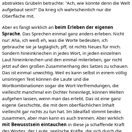
abstraktes Grübeln betrachte: "Ach, wie könnte denn die Welt
aufgebaut sein?" Da krieg ich wahrscheinlich nur die
Oberfläche mit.
Aber es fängt wirklich an
beim Erleben der eigenen
Sprache
. Das Sprechen einmal ganz anders erleben. Nicht
nur: Aha, ich weiß eh, was die Worte bedeuten, ich
gebrauche sie ja tagtäglich, pff, ist nichts Neues für mich.
Sondern hineinkriechen in jedes Wort, in jeden einzelnen
Laut hineinkriechen und den einmal miterleben, gar nicht
jetzt auf den großen Zusammenhang des Satzes zu schauen.
Das ist einmal unwichtig. Weil es kann selbst in einem völlig
unsinnigen Text können die Laute und die
Wortkombinationen sogar die Wort-Verfremdungen, die
vielleicht manchmal ein Dichter hineinlegt, können Welten
aufgehen lassen, wenn man das erlebt. Das ist eine ganz
eigene Geschichte, die mit dem oberflächlichen Inhalt
vielleicht gar nichts zu tun hat. Im Idealfall stimmt beides
zusammen, aber man kann es auch trennen. Aber wirklich
mit Bewusstsein eintauchen
in diese ja schaffende Kraft
des Wortes, der Laute, seelische Kräfte, die sich durch die