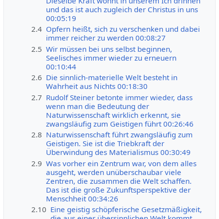
Dieselbe Kraft wohnt in unserem Ich drinnen
und das ist auch zugleich der Christus in uns
00:05:19
2.4
Opfern heißt, sich zu verschenken und dabei
immer reicher zu werden 00:08:27
2.5
Wir müssen bei uns selbst beginnen,
Seelisches immer wieder zu erneuern
00:10:44
2.6
Die sinnlich-materielle Welt besteht in
Wahrheit aus Nichts 00:18:30
2.7
Rudolf Steiner betonte immer wieder, dass
wenn man die Bedeutung der
Naturwissenschaft wirklich erkennt, sie
zwangsläufig zum Geistigen führt 00:26:46
2.8
Naturwissenschaft führt zwangsläufig zum
Geistigen. Sie ist die Triebkraft der
Überwindung des Materialismus 00:30:49
2.9
Was vorher ein Zentrum war, von dem alles
ausgeht, werden unüberschaubar viele
Zentren, die zusammen die Welt schaffen.
Das ist die große Zukunftsperspektive der
Menschheit 00:34:26
2.10
Eine geistig schöpferische Gesetzmäßigkeit,
die aus einer übersinnlichen Welt kommt