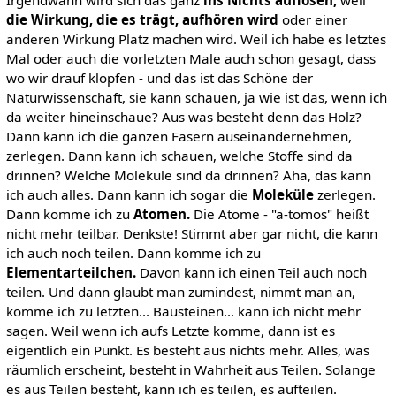
die Wirkung, die es trägt, aufhören wird
oder einer
anderen Wirkung Platz machen wird. Weil ich habe es letztes
Mal oder auch die vorletzten Male auch schon gesagt, dass
wo wir drauf klopfen - und das ist das Schöne der
Naturwissenschaft, sie kann schauen, ja wie ist das, wenn ich
da weiter hineinschaue? Aus was besteht denn das Holz?
Dann kann ich die ganzen Fasern auseinandernehmen,
zerlegen. Dann kann ich schauen, welche Stoffe sind da
drinnen? Welche Moleküle sind da drinnen? Aha, das kann
ich auch alles. Dann kann ich sogar die
Moleküle
zerlegen.
Dann komme ich zu
Atomen.
Die Atome - "a-tomos" heißt
nicht mehr teilbar. Denkste! Stimmt aber gar nicht, die kann
ich auch noch teilen. Dann komme ich zu
Elementarteilchen.
Davon kann ich einen Teil auch noch
teilen. Und dann glaubt man zumindest, nimmt man an,
komme ich zu letzten... Bausteinen... kann ich nicht mehr
sagen. Weil wenn ich aufs Letzte komme, dann ist es
eigentlich ein Punkt. Es besteht aus nichts mehr. Alles, was
räumlich erscheint, besteht in Wahrheit aus Teilen. Solange
es aus Teilen besteht, kann ich es teilen, es aufteilen.