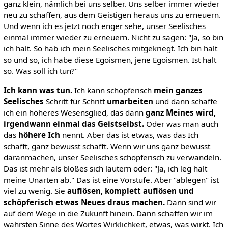
ganz klein, nämlich bei uns selber. Uns selber immer wieder
neu zu schaffen, aus dem Geistigen heraus uns zu erneuern.
Und wenn ich es jetzt noch enger sehe, unser Seelisches
einmal immer wieder zu erneuern. Nicht zu sagen: "Ja, so bin
ich halt. So hab ich mein Seelisches mitgekriegt. Ich bin halt
so und so, ich habe diese Egoismen, jene Egoismen. Ist halt
so. Was soll ich tun?"
Ich kann was tun.
Ich kann schöpferisch
mein ganzes
Seelisches
Schritt für Schritt
umarbeiten
und dann schaffe
ich ein höheres Wesensglied, das dann
ganz Meines wird,
irgendwann einmal das Geistselbst.
Oder was man auch
das
höhere Ich
nennt. Aber das ist etwas, was das Ich
schafft, ganz bewusst schafft. Wenn wir uns ganz bewusst
daranmachen, unser Seelisches schöpferisch zu verwandeln.
Das ist mehr als bloßes sich läutern oder: "Ja, ich leg halt
meine Unarten ab." Das ist eine Vorstufe. Aber "ablegen" ist
viel zu wenig. Sie
auflösen, komplett auflösen und
schöpferisch etwas Neues draus machen.
Dann sind wir
auf dem Wege in die Zukunft hinein. Dann schaffen wir im
wahrsten Sinne des Wortes Wirklichkeit, etwas, was wirkt. Ich