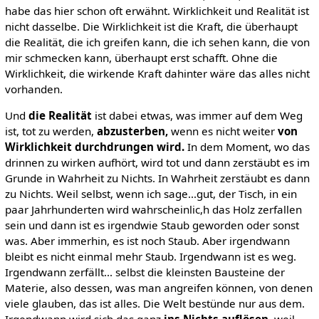
habe das hier schon oft erwähnt. Wirklichkeit und Realität ist
nicht dasselbe. Die Wirklichkeit ist die Kraft, die überhaupt
die Realität, die ich greifen kann, die ich sehen kann, die von
mir schmecken kann, überhaupt erst schafft. Ohne die
Wirklichkeit, die wirkende Kraft dahinter wäre das alles nicht
vorhanden.
Und
die Realität
ist dabei etwas, was immer auf dem Weg
ist, tot zu werden,
abzusterben,
wenn es nicht weiter
von
Wirklichkeit durchdrungen wird.
In dem Moment, wo das
drinnen zu wirken aufhört, wird tot und dann zerstäubt es im
Grunde in Wahrheit zu Nichts. In Wahrheit zerstäubt es dann
zu Nichts. Weil selbst, wenn ich sage...gut, der Tisch, in ein
paar Jahrhunderten wird wahrscheinlic,h das Holz zerfallen
sein und dann ist es irgendwie Staub geworden oder sonst
was. Aber immerhin, es ist noch Staub. Aber irgendwann
bleibt es nicht einmal mehr Staub. Irgendwann ist es weg.
Irgendwann zerfällt... selbst die kleinsten Bausteine der
Materie, also dessen, was man angreifen können, von denen
viele glauben, das ist alles. Die Welt bestünde nur aus dem.
Irgendwann wird sich das ganz
ins Nichts auflösen,
weil