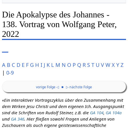
Die Apokalypse des Johannes -
138. Vortrag von Wolfgang Peter,
2022
A
B
C
D
E
F
G
H
I
J
K
L
M
N
O
P
Q
R
S
T
U
V
W
X
Y
Z
|
0-9
vorige Folge ◁
■
▷ nächste Folge
«Ein interaktiver Vortragszyklus über den Zusammenhang mit
dem Wirken Jesu Christi und dem eigenen Ich. Ausgangspunkt
sind die Schriften von Rudolf Steiner, z.B. die
GA 104
,
GA 104a
und
GA 346
. Hier fließen sowohl Fragen und Anliegen von
Zuschauern als auch eigene geisteswissenschaftliche