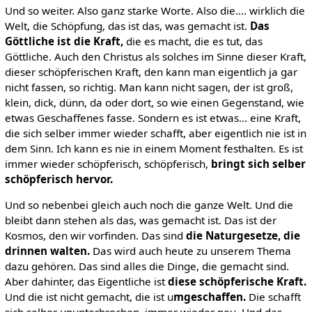
Und so weiter. Also ganz starke Worte. Also die.... wirklich die
Welt, die Schöpfung, das ist das, was gemacht ist.
Das
Göttliche ist die Kraft,
die es macht, die es tut, das
Göttliche. Auch den Christus als solches im Sinne dieser Kraft,
dieser schöpferischen Kraft, den kann man eigentlich ja gar
nicht fassen, so richtig. Man kann nicht sagen, der ist groß,
klein, dick, dünn, da oder dort, so wie einen Gegenstand, wie
etwas Geschaffenes fasse. Sondern es ist etwas... eine Kraft,
die sich selber immer wieder schafft, aber eigentlich nie ist in
dem Sinn. Ich kann es nie in einem Moment festhalten. Es ist
immer wieder schöpferisch, schöpferisch,
bringt sich selber
schöpferisch hervor.
Und so nebenbei gleich auch noch die ganze Welt. Und die
bleibt dann stehen als das, was gemacht ist. Das ist der
Kosmos, den wir vorfinden. Das sind
die Naturgesetze, die
drinnen walten.
Das wird auch heute zu unserem Thema
dazu gehören. Das sind alles die Dinge, die gemacht sind.
Aber dahinter, das Eigentliche ist
diese schöpferische Kraft.
Und die ist nicht gemacht, die ist u
mgeschaffen.
Die schafft
sich selber ununterbrochen, immer wieder neu. Und das