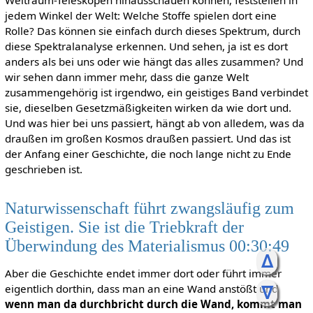
Weltraum-Teleskopen hinausschauen können, feststellen in
jedem Winkel der Welt: Welche Stoffe spielen dort eine
Rolle? Das können sie einfach durch dieses Spektrum, durch
diese Spektralanalyse erkennen. Und sehen, ja ist es dort
anders als bei uns oder wie hängt das alles zusammen? Und
wir sehen dann immer mehr, dass die ganze Welt
zusammengehörig ist irgendwo, ein geistiges Band verbindet
sie, dieselben Gesetzmäßigkeiten wirken da wie dort und.
Und was hier bei uns passiert, hängt ab von alledem, was da
draußen im großen Kosmos draußen passiert. Und das ist
der Anfang einer Geschichte, die noch lange nicht zu Ende
geschrieben ist.
Naturwissenschaft führt zwangsläufig zum
Geistigen. Sie ist die Triebkraft der
Überwindung des Materialismus 00:30:49
ᐃ
Aber die Geschichte endet immer dort oder führt immer
ᐁ
eigentlich dorthin, dass man an eine Wand anstößt und
wenn man da durchbricht durch die Wand, kommt man