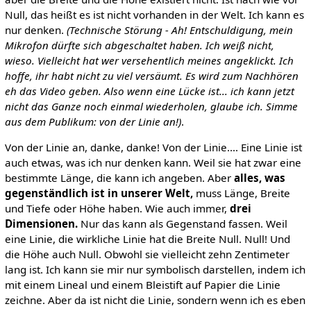
Null, das heißt es ist nicht vorhanden in der Welt. Ich kann es
nur denken.
(Technische Störung - Ah! Entschuldigung, mein
Mikrofon dürfte sich abgeschaltet haben. Ich weiß nicht,
wieso. Vielleicht hat wer versehentlich meines angeklickt. Ich
hoffe, ihr habt nicht zu viel versäumt. Es wird zum Nachhören
eh das Video geben. Also wenn eine Lücke ist... ich kann jetzt
nicht das Ganze noch einmal wiederholen, glaube ich. Simme
aus dem Publikum: von der Linie an!)
.
Von der Linie an, danke, danke! Von der Linie.... Eine Linie ist
auch etwas, was ich nur denken kann. Weil sie hat zwar eine
bestimmte Länge, die kann ich angeben. Aber
alles, was
gegenständlich ist in unserer Welt,
muss Länge, Breite
und Tiefe oder Höhe haben. Wie auch immer,
drei
Dimensionen.
Nur das kann als Gegenstand fassen. Weil
eine Linie, die wirkliche Linie hat die Breite Null. Null! Und
die Höhe auch Null. Obwohl sie vielleicht zehn Zentimeter
lang ist. Ich kann sie mir nur symbolisch darstellen, indem ich
mit einem Lineal und einem Bleistift auf Papier die Linie
zeichne. Aber da ist nicht die Linie, sondern wenn ich es eben