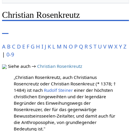
Christian Rosenkreutz
A
B
C
D
E
F
G
H
I
J
K
L
M
N
O
P
Q
R
S
T
U
V
W
X
Y
Z
|
0-9
Siehe auch →
Christian Rosenkreutz
„Christian Rosenkreutz, auch Christianus
Rosencreutz oder Christian Rosenkreuz (* 1378; †
1484) ist nach
Rudolf Steiner
einer der höchsten
christlichen Eingeweihten und der legendäre
Begründer des Einweihungswegs der
Rosenkreuzer, der für das gegenwärtige
Bewusstseinsseelen-Zeitalter, und damit auch für
die Anthroposophie, von grundlegender
Bedeutung ist."