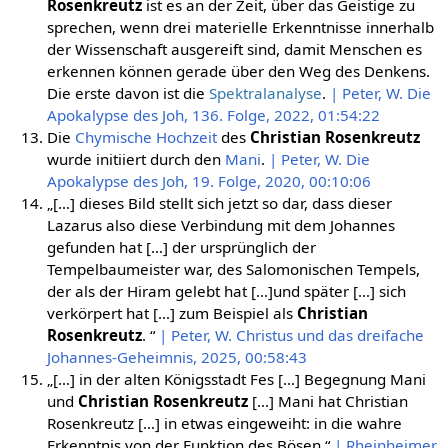
Rosenkreutz
ist es an der Zeit, über das Geistige zu
sprechen, wenn drei materielle Erkenntnisse innerhalb
der Wissenschaft ausgereift sind, damit Menschen es
erkennen können gerade über den Weg des Denkens.
Die erste davon ist die
Spektralanalyse
.
| Peter, W. Die
Apokalypse des Joh, 136. Folge, 2022, 01:54:22
Die
Chymische Hochzeit
des
Christian Rosenkreutz
wurde initiiert durch den
Mani
.
| Peter, W. Die
Apokalypse des Joh, 19. Folge, 2020, 00:10:06
„[…] dieses Bild stellt sich jetzt so dar, dass dieser
Lazarus also diese Verbindung mit dem Johannes
gefunden hat […] der ursprünglich der
Tempelbaumeister war, des Salomonischen Tempels,
der als der Hiram gelebt hat […]und später […] sich
verkörpert hat […] zum Beispiel als
Christian
Rosenkreutz
. “
| Peter, W. Christus und das dreifache
Johannes-Geheimnis, 2025, 00:58:43
„[…] in der alten Königsstadt Fes […] Begegnung Mani
und
Christian Rosenkreutz
[…] Mani hat Christian
Rosenkreutz […] in etwas eingeweiht: in die wahre
Erkenntnis von der Funktion des Bösen.“
| Rheinheimer,