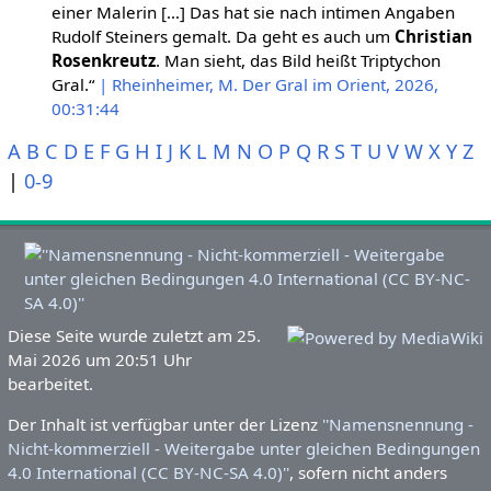
einer Malerin […] Das hat sie nach intimen Angaben
Rudolf Steiners gemalt. Da geht es auch um
Christian
Rosenkreutz
. Man sieht, das Bild heißt Triptychon
Gral.“
| Rheinheimer, M. Der Gral im Orient, 2026,
00:31:44
A
B
C
D
E
F
G
H
I
J
K
L
M
N
O
P
Q
R
S
T
U
V
W
X
Y
Z
|
0-9
Diese Seite wurde zuletzt am 25.
Mai 2026 um 20:51 Uhr
bearbeitet.
Der Inhalt ist verfügbar unter der Lizenz
''Namensnennung -
Nicht-kommerziell - Weitergabe unter gleichen Bedingungen
4.0 International (CC BY-NC-SA 4.0)''
, sofern nicht anders