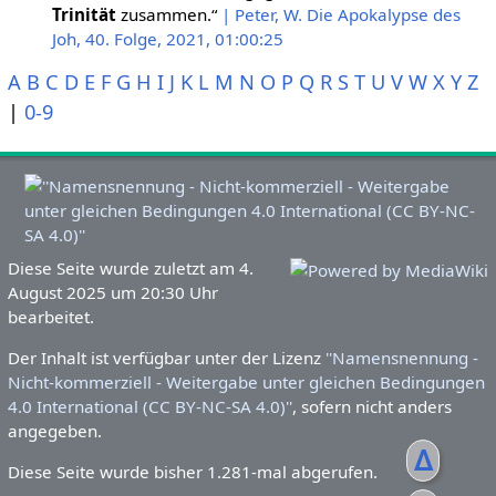
Trinität
zusammen.“
| Peter, W. Die Apokalypse des
Joh, 40. Folge, 2021, 01:00:25
A
B
C
D
E
F
G
H
I
J
K
L
M
N
O
P
Q
R
S
T
U
V
W
X
Y
Z
|
0-9
Diese Seite wurde zuletzt am 4.
August 2025 um 20:30 Uhr
bearbeitet.
Der Inhalt ist verfügbar unter der Lizenz
''Namensnennung -
Nicht-kommerziell - Weitergabe unter gleichen Bedingungen
4.0 International (CC BY-NC-SA 4.0)''
, sofern nicht anders
angegeben.
ᐃ
Diese Seite wurde bisher 1.281-mal abgerufen.