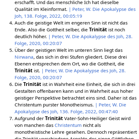
erschafft. Und das menschliche Ich hat dieselbe
Qualität im Kleinformat.
| Peter, W. Die Apokalypse des
Joh, 138. Folge, 2022, 00:05:19
Auch die geistige Welt im engeren Sinn ist nicht das
Ende. Also die Gottheit selber, die
Trinität
ist noch
deutlich höher.
| Peter, W. Die Apokalypse des Joh, 28.
Folge, 2020, 00:20:07
Über der geistigen Welt im unteren Sinn liegt das
Nirwana
, das sich in drei Stufen gliedert. Diese drei
Ebenen entsprechen dem Ort, wo die Gottheit, die
Trinität
ist.
| Peter, W. Die Apokalypse des Joh, 28.
Folge, 2020, 00:20:07
Die
Trinität
ist in Wahrheit eine Einheit, die sich in drei
Gestalten offenbaren kann und in Wahrheit aus hoher
geistiger Perspektive betrachtet eins sind. Daher ist das
Christentum purster Monotheismus.
| Peter, W. Die
Apokalypse des Joh, 136. Folge, 2022, 00:47:40
Aufgrund der
Trinität
Vater-Sohn-Heiliger Geist wird
von manchen das
Christentum
nicht als
monotheistische Lehre gesehen. Dennoch repräsentiert
die Trinität verschiedene Aspekte des einen Göttlichen.