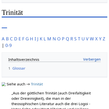
Trinität
A
B
C
D
E
F
G
H
I
J
K
L
M
N
O
P
Q
R
S
T
U
V
W
X
Y
Z
|
0-9
Inhaltsverzeichnis
1
Glossar
Siehe auch →
Trinität
„Aus der göttlichen Trinität (auch Dreifaltigkeit
oder Dreieinigkeit), die man in der
theosophischen Literatur auch die drei Logoi -
Vater, Sohn oder Wort (Christus) und Heiliger