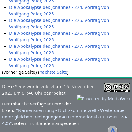
Wolfgang Peter, 2025
Die Apokalypse des Johannes - 274. Vortrag von
Wolfgang Peter, 2025
Die Apokalypse des Johannes - 275. Vortrag von
Wolfgang Peter, 2025
Die Apokalypse des Johannes - 276. Vortrag von
Wolfgang Peter, 2025
Die Apokalypse des Johannes - 277. Vortrag von
Wolfgang Peter, 2025
Die Apokalypse des Johannes - 278. Vortrag von
Wolfgang Peter, 2025
(vorherige Seite) (
nächste Seite
)
Diese Seite wurde zuletzt am 16. November
2023 um 01:40 Uhr bearbeitet.
Der Inhalt ist verfügbar unter der
Lizenz
''Namensnennung - Nicht-kommerziell - Weitergabe
unter gleichen Bedingungen 4.0 International (CC BY-NC-SA
4.0)''
, sofern nicht anders angegeben.
ᐃ