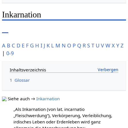
Inkarnation
A
B
C
D
E
F
G
H
I
J
K
L
M
N
O
P
Q
R
S
T
U
V
W
X
Y
Z
|
0-9
Inhaltsverzeichnis
1
Glossar
Siehe auch →
Inkarnation
„Als Inkarnation (von lat. incarnatio
„Fleischwerdung“), Verkörperung, Verleiblichung,
irdisches Leben oder Erdenleben wird ganz
allgemein die Menschwerdung bzw.