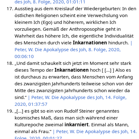
des Joh, 8. Folge, 2020, 01:01:11
Ausstieg aus dem Kreislauf der Wiedergeburten: In den
östlichen Religionen scheint eine Verwechslung von
kleinem Ich (Ego) und höherem, wirklichen Ich
vorzuliegen. Gemäß der Anthroposophie geht in
Wahrheit das höhere Ich, die eigentliche Individualität
des Menschen durch viele
Inkarnationen
hindurch.
|
Peter, W. Die Apokalypse des Joh, 8. Folge, 2020,
00:06:10
„Und damit schaukelt sich jetzt im Moment sehr stark
dieses Tempo der
Inkarnationen
hoch [ […] ] Also es
ist durchaus zu erwarten, dass Menschen vom Anfang
des zwanzigsten Jahrhunderts teilweise schon von der
Mitte des zwanzigsten Jahrhunderts schon wieder da
sind.“
| Peter, W. Die Apokalypse des Joh, 14. Folge,
2020, 01:37:57
„[…] es gibt so ein von Rudolf Steiner genanntes
kosmisches Maß, dass man sich während einer
Kulturepoche zweimal
inkarniert
. Einmal als Mann,
einmal als Frau.“
| Peter, W. Die Apokalypse des Joh, 14.
Folge, 2020, 00:01:27