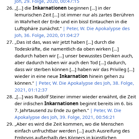
Joh, 29. Folge, 2020, 00:47:15
„[…] die
Inkarnationen
beginnen […] in der
lemurischen Zeit […] ist immer nur als zartes Berühren
in Wahrheit der Erde und ein bissl Eintauchen in die
Luftsphäre zunächst.“
| Peter, W. Die Apokalypse des
Joh, 36. Folge, 2020, 01:04:27
„Das ist das, was wir jetzt haben […] durch die
Todeskräfte, die namentlich da oben wirken […]
dadurch haben wir […] unser bewusstes Denken auch,
aber dadurch haben wir auch den Tod […] dadurch,
dass wir sterben können […] haben wir das Privileg […]
wieder in eine neue
Inkarnation
hinein gehen zu
können.“
| Peter, W. Die Apokalypse des Joh, 38. Folge,
2021, 01:12:37
„[…] was Rudolf Steiner immer wieder erwähnt, die Zeit
der irdischen
Inkarnationen
beginnt bereits im 6. bis
7. Jahrtausend zu Ende zu gehen.“
| Peter, W. Die
Apokalypse des Joh, 39. Folge, 2021, 00:56:21
„Aber es wird die Zeit kommen, wo die Menschen
einfach unfruchtbar werden […] auch Ausreifung des
Embryos außerhalb des Körpers in künstlichen