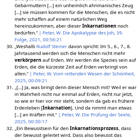
Gebärmuttern […] ein unheimlich ahrimanisches Zeug
[…] sie müssen kommen für die Menschen, die es nicht
mehr schaffen auf einem natürlichen Weg
hereinzukommen, aber dieser
Inkarnationen
noch
bedürfen.“
| Peter, W. Die Apokalypse des Joh, 39.
Folge, 2021, 00:56:21
„Weshalb
Rudolf Steiner
davon spricht: Im 5., 6., 7., 8.
Jahrtausend werden sich die Menschen nicht mehr
verkörpern
auf Erden. Wir werden die Spezies sein auf
Erden, die die kürzeste Zeit auf Erden verbringt von
allen.“
| Peter, W. Vom rettenden Wesen der Schönheit,
2025, 00:09:21
„[…] Ja, was bringt denn dieser Mensch mit? Weil er war
in Wahrheit nicht nur einmal auf Erden, nicht nur jetzt,
so wie er hier vor mir steht, sondern da gab es frühere
Erdenleben [
Inkarnation
]. Und da nimmt man etwas
[…] an Kräften mit.“
| Peter, W. Die Prüfung der Seele,
2025, 00:30:17
„Ein Bewusstsein für den
Inkarnationsprozess
, dass
der bewusst geleitet wird. Dass also bewusst das