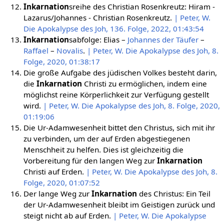
Inkarnation
sreihe des Christian Rosenkreutz: Hiram -
Lazarus/Johannes - Christian Rosenkreutz.
| Peter, W.
Die Apokalypse des Joh, 136. Folge, 2022, 01:43:54
Inkarnation
sabfolge: Elias –
Johannes der Täufer
–
Raffael
–
Novalis
.
| Peter, W. Die Apokalypse des Joh, 8.
Folge, 2020, 01:38:17
Die große Aufgabe des jüdischen Volkes besteht darin,
die
Inkarnation
Christi zu ermöglichen, indem eine
möglichst reine Körperlichkeit zur Verfügung gestellt
wird.
| Peter, W. Die Apokalypse des Joh, 8. Folge, 2020,
01:19:06
Die Ur-Adamwesenheit bittet den Christus, sich mit ihr
zu verbinden, um der auf Erden abgestiegenen
Menschheit zu helfen. Dies ist gleichzeitig die
Vorbereitung für den langen Weg zur
Inkarnation
Christi auf Erden.
| Peter, W. Die Apokalypse des Joh, 8.
Folge, 2020, 01:07:52
Der lange Weg zur
Inkarnation
des Christus: Ein Teil
der Ur-Adamwesenheit bleibt im Geistigen zurück und
steigt nicht ab auf Erden.
| Peter, W. Die Apokalypse