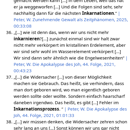
gemacht werden kann […] in dem Leben, weil das hat
er ja weggeworfen […] Und die Folgen sind sehr, sehr
nachhaltig dann für die nächsten
Inkarnationen
.“
|
Peter, W. Zunehmende Gewalt als Zeitphänomen, 2025,
00:33:08
„[…] wie ist denn das, wenn wir uns nicht mehr
inkarnieren
?[…] zunächst einmal sind wir halt zwar
nicht mehr verkörpert im kristallinen Erdelement, aber
wir sind sehr wohl im Wasserelement verkörpert […]
Wir sind dann sehr ähnlich wie die Engelwesenheiten“
|
Peter, W. Die Apokalypse des Joh, 44. Folge, 2021,
00:43:23
„[…] die Widersacher […] von dieser Möglichkeit
machen sie Gebrauch. Das heißt, sie verhindern, dass
man dort geboren wird, wo man eigentlich geboren
werden sollte oder wollte. Sondern einfach haarscharf
daneben irgendwo. Das heißt, es gibt […] Fehler im
Inkarnationsprozess
. “
| Peter, W. Die Apokalypse des
Joh, 44. Folge, 2021, 01:01:33
„[…] wir müssen denken, die Widersacher zehren schon
sehr lang an uns […] Sonst können wir uns gar nicht