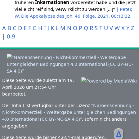
früheren
Inkarnationen
vorbereitet habe und die jetzt
vielleicht reif sind, verwirklicht zu werden […]”
| Peter,
W. Die Apokalypse des Joh, 46. Folge, 2021, 00:13:32
A
B
C
D
E
F
G
H
I
J
K
L
M
N
O
P
Q
R
S
T
U
V
W
X
Y
Z
|
0-9
Diese Seite wurde zuletzt am 19.
April 2026 um 21:54 Uhr
bearbeitet.
Der Inhalt ist verfügbar unter der Lizenz
''Namensnennung -
Nicht-kommerziell - Weitergabe unter gleichen Bedingungen
4.0 International (CC BY-NC-SA 4.0)''
, sofern nicht anders
angegeben.
ᐃ
Diese Seite wurde bisher 4.651-mal abgerufen.