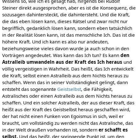
Wissens so, wie ich es gesagt hab, nirgends bei Rudolf
Steiner direkt ausgesprochen, aber es ist die Konsequenz, die
sozusagen dahintersteckt, die dahintersteht. Und die Kraft,
die das eben lösen kann, dieses Rätsel und zwar nicht nur
begrifflich, gedanklich lösen kann, sondern eben tatsächlich
in der Realität lösen kann, ist das menschliche Ich. Das ist die
höhere Kraft. Und ich kann es also nur andeuten,
beziehungsweise vieles davon wurde ja auch schon in den
Vorträgen angedeutet. Was kann das Ich tun? Es kann
den
Astralleib umwandeln aus der Kraft des Ich heraus
und
völlig vergeistigen in Wahrheit. Das heißt, das Ich entwickelt
die Kraft, selbst einen Astralleib aus dem Nichts heraus zu
schaffen. Wenn das in seiner Vollständigkeit gelingt, dann
entsteht das sogenannte
Geistselbst
, die Fähigkeit,
Astralisches oder einen Astralleib aus dem Nichts heraus zu
schaffen. Und ein solcher Astralleib, der aus dieser Kraft, das
heißt aus der Kraft des Geistselbst heraus geschaffen wird,
der hat nicht einen Funken von Egoismus in sich, weil er
braucht, um vollständig zu werden nicht das Astralische, das
in der Welt draußen vorhanden ist, sondern
er schafft es
selbst.
Und das heißt, der springende Punkt ist, um den