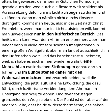
öfters hingewiesen, der in seiner Göttlichen Komödie ja
gerade auch den Weg durch die finstere Welt schildert als
Voraussetzung dafür, um ins Licht aufsteigen zu dürfen und
zu können. Wenn man nämlich nicht durchs Finstere
durchgeht, kommt man heute, also in der Zeit nach Christi
Erdenleben, wenn man nur ins Licht aufsteigen will, kommt
man unweigerlich
nur in den luziferischen Bereich
. Das
heißt, man kann zwar dem Ahriman entkommen, aber man
landet dann in vielleicht sehr schönen Imaginationen in
einem großen Wohlgefühl, aber man landet ausschließlich in
der luziferischen Welt. Und das ist sehr ernst zu nehmen,
weil, ich habe es auch immer wieder erwähnt,
eine
Mehrzahl an esoterischen Strömungen
genau dorthin
führen und
im Bunde stehen daher mit den
Widersachermächten
, und zwar mit beiden, weil die
Entwicklung, die jetzt läuft, ist eine Entwicklung, die dazu
führt, durch luziferische Verblendung dem Ahriman im
Untergang den Weg zu ebnen. Und zwar sozusagen
grenzenlos den Weg zu ebnen. Der Punkt ist der aber auf der
anderen Seite, dass beide Widersachermächte, das haben
wir auch schon besprochen, notwendig sind für die