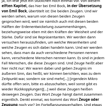
Ja, ich lese jetzt ein Stückchen noch einmal vor. Von diesem
elften Kapitel,
das hier bei Emil Bock,
in der Übersetzung
von Emil Bock
, übertitelt ist: Die beiden Zeugen. Und wir
werden sehen, warum von diesen beiden Zeugen
gesprochen wird, weil sie nämlich auch mit diesen beiden
Hälften der Erdenentwickelung zusammenhängen,
beziehungsweise eben mit den Kräften der Weisheit und der
Stärke. Dafür sind sie Repräsentanten. Wir werden dann
versuchen herauszufinden, um welche Wesenheiten und
welche Zeugen es sich dabei handeln kann. Und wir werden
sehen, dass man da auch verschiedene Personen nennen
kann, verschiedene Menschen nennen kann. Es sind in jedem
Fall Menschen, die diese Zeugen sind. Und Zeuge heißt aber
hier nicht nur: Wir waren dabei und geben Zeugnis im
äußeren Sinn, das heißt, wir können berichten, was zu dem
Zeitpunkt war, sondern sie sind mehr[…] [irgendein Mikro
dürfte offen sein, bitte es abzuschalten, weil sonst gibt es
wieder Rückkopplungen][…] weil diese Zeugen heißen
deswegen Zeugen. Das Wort Zeuge hängt damit zusammen
eigentlich. Denkt einmal, wo kommt das Wort
Zeuge oder
Zeugung
noch vor? Im Fortpflanzungsverhalten. Und etwas