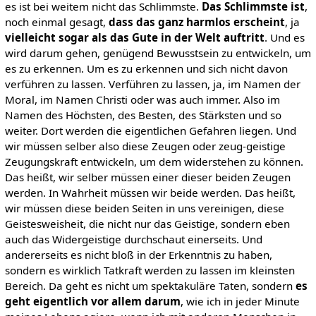
es ist bei weitem nicht das Schlimmste.
Das Schlimmste ist
,
noch einmal gesagt,
dass das ganz harmlos erscheint
, ja
vielleicht sogar als das Gute in der Welt auftritt
. Und es
wird darum gehen, genügend Bewusstsein zu entwickeln, um
es zu erkennen. Um es zu erkennen und sich nicht davon
verführen zu lassen. Verführen zu lassen, ja, im Namen der
Moral, im Namen Christi oder was auch immer. Also im
Namen des Höchsten, des Besten, des Stärksten und so
weiter. Dort werden die eigentlichen Gefahren liegen. Und
wir müssen selber also diese Zeugen oder zeug-geistige
Zeugungskraft entwickeln, um dem widerstehen zu können.
Das heißt, wir selber müssen einer dieser beiden Zeugen
werden. In Wahrheit müssen wir beide werden. Das heißt,
wir müssen diese beiden Seiten in uns vereinigen, diese
Geistesweisheit, die nicht nur das Geistige, sondern eben
auch das Widergeistige durchschaut einerseits. Und
andererseits es nicht bloß in der Erkenntnis zu haben,
sondern es wirklich Tatkraft werden zu lassen im kleinsten
Bereich. Da geht es nicht um spektakuläre Taten, sondern
es
geht eigentlich vor allem darum
, wie ich in jeder Minute