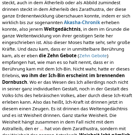
steckt, auch in dem Ätherleib oder als Abbild zumindest
drinnen steckt in dem Ätherleib des Zarathustra, der diese
ganze Erdenentwicklung überschauen konnte, indem er sich
wirklich bis zur sogenannten
Akasha-Chronik
erheben
konnte, also jenem
Weltgedächtnis
, in dem im Grunde die
ganze Weltentwicklung von ihrer geistigen Seite her
eingeschrieben ist. Also dieser Moses hatte sehr, sehr große
Kräfte. Und dazu kam, dass er in unmittelbare Berührung
kam, als er eben
die Zehn Gebote
(
Zehn Gebote
)
empfangen hat, wie man es so halt nennt, dass er in
Berührung kam mit dem Ich-Bin. Nicht wahr, hatte er dieses
Erlebnis,
wo ihm der Ich-Bin erscheint im brennenden
Dornbusch
. Wo er das Wesen des Ich allerdings noch nicht
in seiner ganz individuellen Gestalt, noch in der Gestalt des
Volks-Ichs des hebräischen Volkes, aber durch diese Ich-Kraft
erleben kann. Also das heißt, Ich-Kraft ist drinnen jetzt in
diesem einen Zeugen. Es ist drinnen das Weltengedächtnis
und es ist Weisheit drinnen. Ganz starke Weisheit. Die
Weisheit hängt zusammen in dem Fall nicht mit dem
Astralleib, den er
…
hat von dem Zarathustra, sondern mit