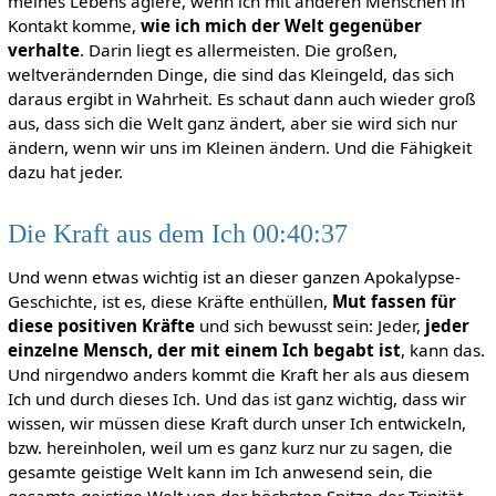
meines Lebens agiere, wenn ich mit anderen Menschen in
Kontakt komme,
wie ich mich der Welt gegenüber
verhalte
. Darin liegt es allermeisten. Die großen,
weltverändernden Dinge, die sind das Kleingeld, das sich
daraus ergibt in Wahrheit. Es schaut dann auch wieder groß
aus, dass sich die Welt ganz ändert, aber sie wird sich nur
ändern, wenn wir uns im Kleinen ändern. Und die Fähigkeit
dazu hat jeder.
Die Kraft aus dem Ich 00:40:37
Und wenn etwas wichtig ist an dieser ganzen Apokalypse-
Geschichte, ist es, diese Kräfte enthüllen,
Mut fassen für
diese positiven Kräfte
und sich bewusst sein: Jeder,
jeder
einzelne Mensch, der mit einem Ich begabt ist
, kann das.
Und nirgendwo anders kommt die Kraft her als aus diesem
Ich und durch dieses Ich. Und das ist ganz wichtig, dass wir
wissen, wir müssen diese Kraft durch unser Ich entwickeln,
bzw. hereinholen, weil um es ganz kurz nur zu sagen, die
gesamte geistige Welt kann im Ich anwesend sein, die
gesamte geistige Welt von der höchsten Spitze der Trinität