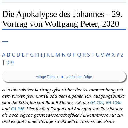
Die Apokalypse des Johannes - 29.
Vortrag von Wolfgang Peter, 2020
A
B
C
D
E
F
G
H
I
J
K
L
M
N
O
P
Q
R
S
T
U
V
W
X
Y
Z
|
0-9
vorige Folge ◁
■
▷ nächste Folge
«Ein interaktiver Vortragszyklus über den Zusammenhang mit
dem Wirken Jesu Christi und dem eigenen Ich. Ausgangspunkt
sind die Schriften von Rudolf Steiner, z.B. die
GA 104
,
GA 104a
und
GA 346
. Hier fließen Fragen und Anliegen von Zuschauern
als auch eigene geisteswissenschaftliche Erkenntnisse mit ein.
Und es gibt immer Bezüge zu aktuellen Themen der Zeit.»