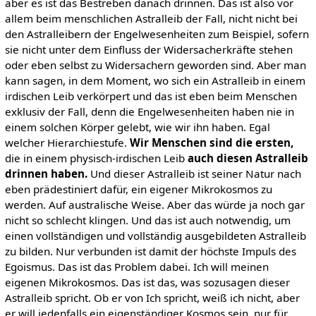
aber es ist das Bestreben danach drinnen. Das ist also vor
allem beim menschlichen Astralleib der Fall, nicht nicht bei
den Astralleibern der Engelwesenheiten zum Beispiel, sofern
sie nicht unter dem Einfluss der Widersacherkräfte stehen
oder eben selbst zu Widersachern geworden sind. Aber man
kann sagen, in dem Moment, wo sich ein Astralleib in einem
irdischen Leib verkörpert und das ist eben beim Menschen
exklusiv der Fall, denn die Engelwesenheiten haben nie in
einem solchen Körper gelebt, wie wir ihn haben. Egal
welcher Hierarchiestufe.
Wir Menschen sind die ersten,
die in einem physisch-irdischen Leib
auch diesen Astralleib
drinnen haben.
Und dieser Astralleib ist seiner Natur nach
eben prädestiniert dafür, ein eigener Mikrokosmos zu
werden. Auf australische Weise. Aber das würde ja noch gar
nicht so schlecht klingen. Und das ist auch notwendig, um
einen vollständigen und vollständig ausgebildeten Astralleib
zu bilden. Nur verbunden ist damit der höchste Impuls des
Egoismus. Das ist das Problem dabei. Ich will meinen
eigenen Mikrokosmos. Das ist das, was sozusagen dieser
Astralleib spricht. Ob er von Ich spricht, weiß ich nicht, aber
er will jedenfalls ein eigenständiger Kosmos sein, nur für