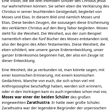
Eine Vision, die die drei intimsten Schüler des Christus Jesus
nur wahrnehmen können. Sie sehen eben die Verklärung des
Christus in seiner leuchtenden Geistgestalt, begleitet von
Moses und Elias. In diesem Bild sind nämlich Moses und
Elias. Diese beiden Zeugen, die sozusagen diese Erscheinung
des verklärten Christus auf den Berg Tabor begleiten. Moses
steht für die Weisheit. Die Weisheit, aus der zum Beispiel
namentlich eben die fünf Bücher des Moses entstanden sind,
also der Beginn des Alten Testamentes. Diese Weisheit, die
eben schildert, wie unsere ganze Erdenentwicklung, unser
ganzer Erdenkosmos begonnen hat, der also ein Zeuge ist
dieser Entwicklung.
Eine Weisheit, die ja verbunden ist, man könnte sagen, mit
einer kosmischen Erinnerung, mit einem kosmischen
Gedächtnis. Manche von euch, die sich schon viel mit
Anthroposophie beschäftigt haben, werden sich erinnern,
oder in den Vorträgen kam es auch irgendwo schon mal vor,
Moses war einer der beiden Schüler
des großen
eingeweihten
Zarathustra
. Er hatte zwei große Schüler.
Zarathustra war der legendäre Begründer der urpersischen