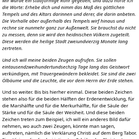
Mir wurde ein stabförmige Rohr gegeben, und dazu hörte ich
die Worte: Erhebe dich und nimm das Maß des göttlichen
Tempels und des Altars darinnen und derer, die darin anbeten.
Die Vorhalle aber außerhalb des Tempels wirf hinaus und
rechne sie nunmehr ganz zur Außenwelt. Sie brauchst du nicht
zu messen, denn sie wird den heidnischen Völkern zugeteilt.
Diese werden die heilige Stadt zweiundvierzig Monate lang
zertreten.
Und ich will meine beiden Zeugen aufrufen. Sie sollen
eintausendzweihundertundsechzig Tage lang das Geistwort
verkündigen, mit Trauergewändern bekleidet. Sie sind die zwei
Ölbäume und die Leuchte, die vor dem Herrn der Erde stehen.
Und so weiter. Bis bis hierher einmal. Diese beiden Zeichen
stehen also für die beiden Hälften der Erdenentwicklung, für
die Marshälfte und für die Merkurhälfte, für die Säule der
Stärke und für die Säule der Weisheit. Und diese beiden
Zeichen treten zum Beispiel, ich will ein anderes Bild dafür
nehmen, wo auch zwei Zeugen, könnte man sagen,
auftreten, nämlich die Verklärung Christi auf dem Berg Tabor.