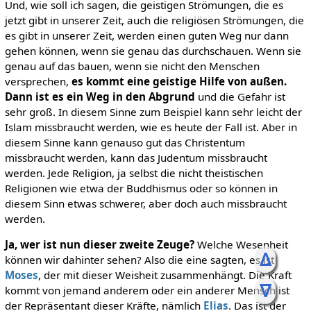
Und, wie soll ich sagen, die geistigen Strömungen, die es
jetzt gibt in unserer Zeit, auch die religiösen Strömungen, die
es gibt in unserer Zeit, werden einen guten Weg nur dann
gehen können, wenn sie genau das durchschauen. Wenn sie
genau auf das bauen, wenn sie nicht den Menschen
versprechen,
es kommt eine geistige Hilfe von außen.
Dann ist es ein Weg in den Abgrund
und die Gefahr ist
sehr groß. In diesem Sinne zum Beispiel kann sehr leicht der
Islam missbraucht werden, wie es heute der Fall ist. Aber in
diesem Sinne kann genauso gut das Christentum
missbraucht werden, kann das Judentum missbraucht
werden. Jede Religion, ja selbst die nicht theistischen
Religionen wie etwa der Buddhismus oder so können in
diesem Sinn etwas schwerer, aber doch auch missbraucht
werden.
Ja, wer ist nun dieser zweite Zeuge?
Welche Wesenheit
ᐃ
können wir dahinter sehen? Also die eine sagten, es ist
Moses
, der mit dieser Weisheit zusammenhängt. Die Kraft
ᐁ
kommt von jemand anderem oder ein anderer Mensch ist
der Repräsentant dieser Kräfte, nämlich
Elias
. Das ist der