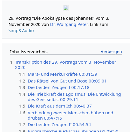
29. Vortrag "Die Apokalypse des Johannes" vom 3.
November 2020 von
Dr. Wolfgang Peter
. Link zum
↘mp3 Audio
Inhaltsverzeichnis
1
Transkription des 29. Vortrags vom 3. November
2020
1.1
Mars- und Merkurkräfte 00:01:39
1.2
Das Rätsel von Gut und Böse 00:09:01
1.3
Die beiden Zeugen I 00:17:18
1.4
Die Triebkraft des Egoismus. Die Entwicklung
des Geistselbst 00:29:11
1.5
Die Kraft aus dem Ich 00:40:37
1.6
Verbindung zweier Menschen hüben und
drüben 00:47:15
1.7
Die beiden Zeugen II 00:54:54
1.8
Biographische Rückschauübungen 01:09:50