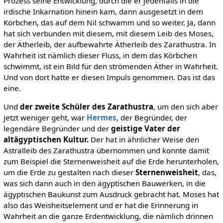
Prozess seine Entwicklung, durch die er jedenfalls in die
irdische Inkarnation hinein kam, dann ausgesetzt in dem
Körbchen, das auf dem Nil schwamm und so weiter. Ja, dann
hat sich verbunden mit diesem, mit diesem Leib des Moses,
der Ätherleib, der aufbewahrte Ätherleib des Zarathustra. In
Wahrheit ist nämlich dieser Fluss, in dem das Körbchen
schwimmt, ist ein Bild für den strömenden Äther in Wahrheit.
Und von dort hatte er diesen Impuls genommen. Das ist das
eine.
Und
der zweite Schüler des Zarathustra
, um den sich aber
jetzt weniger geht, war
Hermes
, der Begründer, der
legendäre Begründer und der
geistige Vater der
altägyptischen Kultur.
Der hat in ähnlicher Weise den
Astralleib des Zarathustra übernommen und konnte damit
zum Beispiel die Sternenweisheit auf die Erde herunterholen,
um die Erde zu gestalten nach dieser
Sternenweisheit
, das,
was sich dann auch in den ägyptischen Bauwerken, in die
ägyptischen Baukunst zum Ausdruck gebracht hat. Moses hat
also das Weisheitselement und er hat die Erinnerung in
Wahrheit an die ganze Erdentwicklung, die nämlich drinnen