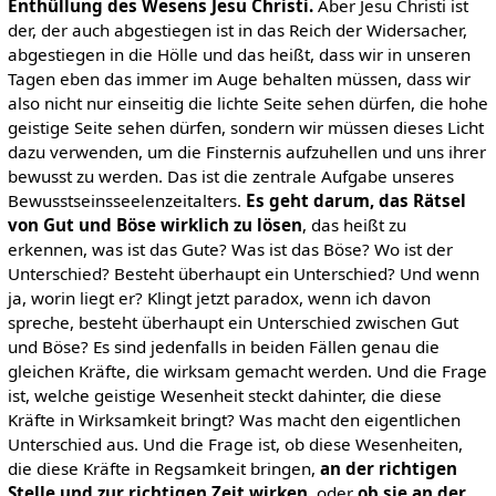
Enthüllung des Wesens Jesu Christi.
Aber Jesu Christi ist
der, der auch abgestiegen ist in das Reich der Widersacher,
abgestiegen in die Hölle und das heißt, dass wir in unseren
Tagen eben das immer im Auge behalten müssen, dass wir
also nicht nur einseitig die lichte Seite sehen dürfen, die hohe
geistige Seite sehen dürfen, sondern wir müssen dieses Licht
dazu verwenden, um die Finsternis aufzuhellen und uns ihrer
bewusst zu werden. Das ist die zentrale Aufgabe unseres
Bewusstseinsseelenzeitalters.
Es geht darum, das Rätsel
von Gut und Böse wirklich zu lösen
, das heißt zu
erkennen, was ist das Gute? Was ist das Böse? Wo ist der
Unterschied? Besteht überhaupt ein Unterschied? Und wenn
ja, worin liegt er? Klingt jetzt paradox, wenn ich davon
spreche, besteht überhaupt ein Unterschied zwischen Gut
und Böse? Es sind jedenfalls in beiden Fällen genau die
gleichen Kräfte, die wirksam gemacht werden. Und die Frage
ist, welche geistige Wesenheit steckt dahinter, die diese
Kräfte in Wirksamkeit bringt? Was macht den eigentlichen
Unterschied aus. Und die Frage ist, ob diese Wesenheiten,
die diese Kräfte in Regsamkeit bringen,
an der richtigen
Stelle und zur richtigen Zeit wirken
, oder
ob sie an der