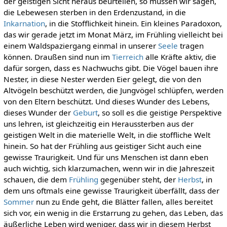
der geistigen Sicht heraus beurteilen, so müssen wir sagen,
die Lebewesen sterben in den Erdenzustand, in die
Inkarnation
, in die Stofflichkeit hinein. Ein kleines Paradoxon,
das wir gerade jetzt im Monat März, im Frühling vielleicht bei
einem Waldspaziergang einmal in unserer
Seele
tragen
können. Draußen sind nun im
Tierreich
alle Kräfte aktiv, die
dafür sorgen, dass es Nachwuchs gibt. Die Vögel bauen ihre
Nester, in diese Nester werden Eier gelegt, die von den
Altvögeln beschützt werden, die Jungvögel schlüpfen, werden
von den Eltern beschützt. Und dieses Wunder des Lebens,
dieses Wunder der
Geburt
, so soll es die geistige Perspektive
uns lehren, ist gleichzeitig ein Heraussterben aus der
geistigen Welt in die materielle Welt, in die stoffliche Welt
hinein. So hat der Frühling aus geistiger Sicht auch eine
gewisse Traurigkeit. Und für uns Menschen ist dann eben
auch wichtig, sich klarzumachen, wenn wir in die Jahreszeit
schauen, die dem
Frühling
gegenüber steht, der
Herbst
, in
dem uns oftmals eine gewisse Traurigkeit überfällt, dass der
Sommer
nun zu Ende geht, die Blätter fallen, alles bereitet
sich vor, ein wenig in die Erstarrung zu gehen, das Leben, das
äußerliche Leben wird weniger, dass wir in diesem Herbst