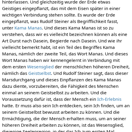
hinterlassen. Und gleichzeitig wurde der Erde etwas
Geistiges eingepflanzt, das mit dem Eisen später in einer
wichtigen Verbindung stehen sollte. Es wurde der Erde
eingepflanzt, was Rudolf Steiner als Begrifflichkeit fasst,
unter
Kama Manas
. Und dieses Kama Manas ist so zu
verstehen, dass wir es vielleicht bezeichnen können als eine
Art Durst nach Dasein, Begierde nach Dasein. Und wie ihr
vielleicht bemerkt habt, ist ein Teil des Begriffes Kama
Manas, nämlich der zweite Teil, das Wort Manas. Und dieses
Wort Manas haben wir kennengelernt in Verbindung mit
dem ersten
Wesensglied
der menschlichen höheren Dreiheit,
nämlich das
Geistselbst
. Und Rudolf Steiner sagt, dass dieser
Marsdurchgang und dieses Einpflanzen des Kama Manas
dazu diente, vorzubereiten, die Fähigkeit des Menschen
einmal an seinem Geistselbst zu arbeiten. Und die
Voraussetzung dafür ist, dass der Mensch ein
Ich-Erlebnis
hatte. Er muss also sein Ich entdecken, sein Ich finden, um an
seinem Geistselbst bewusst arbeiten zu können. Und die
Ermächtigung, die der Mensch erhalten muss, um an seiner
höheren Dreiheit arbeiten zu können, ist das Wesensglied,
diejenige Seelenregion, in der das Ich zum ersten Mal