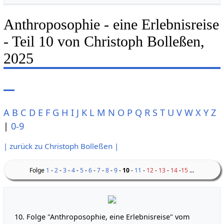
Anthroposophie - eine Erlebnisreise
- Teil 10 von Christoph Bolleßen,
2025
A
B
C
D
E
F
G
H
I
J
K
L
M
N
O
P
Q
R
S
T
U
V
W
X
Y
Z
|
0-9
| zurück zu Christoph Bolleßen |
Folge
1
-
2
-
3
-
4
-
5
-
6
-
7
-
8
-
9
-
10
-
11
-
12
-
13
-
14
-
15
...
10. Folge "Anthroposophie, eine Erlebnisreise" vom