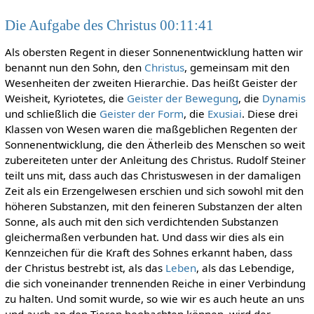
Die Aufgabe des Christus 00:11:41
Als obersten Regent in dieser Sonnenentwicklung hatten wir
benannt nun den Sohn, den
Christus
, gemeinsam mit den
Wesenheiten der zweiten Hierarchie. Das heißt Geister der
Weisheit, Kyriotetes, die
Geister der Bewegung
, die
Dynamis
und schließlich die
Geister der Form
, die
Exusiai
. Diese drei
Klassen von Wesen waren die maßgeblichen Regenten der
Sonnenentwicklung, die den Ätherleib des Menschen so weit
zubereiteten unter der Anleitung des Christus. Rudolf Steiner
teilt uns mit, dass auch das Christuswesen in der damaligen
Zeit als ein Erzengelwesen erschien und sich sowohl mit den
höheren Substanzen, mit den feineren Substanzen der alten
Sonne, als auch mit den sich verdichtenden Substanzen
gleichermaßen verbunden hat. Und dass wir dies als ein
Kennzeichen für die Kraft des Sohnes erkannt haben, dass
der Christus bestrebt ist, als das
Leben
, als das Lebendige,
die sich voneinander trennenden Reiche in einer Verbindung
zu halten. Und somit wurde, so wie wir es auch heute an uns
und auch an den Tieren beobachten können, wird der