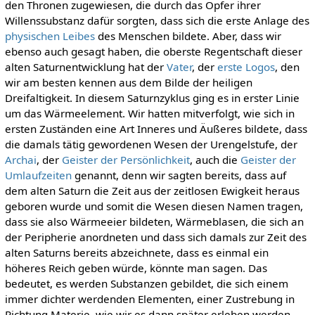
den Thronen zugewiesen, die durch das Opfer ihrer
Willenssubstanz dafür sorgten, dass sich die erste Anlage des
physischen Leibes
des Menschen bildete. Aber, dass wir
ebenso auch gesagt haben, die oberste Regentschaft dieser
alten Saturnentwicklung hat der
Vater
, der
erste Logos
, den
wir am besten kennen aus dem Bilde der heiligen
Dreifaltigkeit. In diesem Saturnzyklus ging es in erster Linie
um das Wärmeelement. Wir hatten mitverfolgt, wie sich in
ersten Zuständen eine Art Inneres und Äußeres bildete, dass
die damals tätig gewordenen Wesen der Urengelstufe, der
Archai
, der
Geister der Persönlichkeit
, auch die
Geister der
Umlaufzeiten
genannt, denn wir sagten bereits, dass auf
dem alten Saturn die Zeit aus der zeitlosen Ewigkeit heraus
geboren wurde und somit die Wesen diesen Namen tragen,
dass sie also Wärmeeier bildeten, Wärmeblasen, die sich an
der Peripherie anordneten und dass sich damals zur Zeit des
alten Saturns bereits abzeichnete, dass es einmal ein
höheres Reich geben würde, könnte man sagen. Das
bedeutet, es werden Substanzen gebildet, die sich einem
immer dichter werdenden Elementen, einer Zustrebung in
Richtung Materie, wie wir es dann später erleben werden,