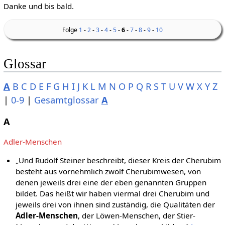
Danke und bis bald.
Folge
1
-
2
-
3
-
4
-
5
-
6
-
7
-
8
-
9
-
10
Glossar
A
B
C
D
E
F
G
H
I
J
K
L
M
N
O
P
Q
R
S
T
U
V
W
X
Y
Z
|
0-9
|
Gesamtglossar
A
A
Adler-Menschen
„Und Rudolf Steiner beschreibt, dieser Kreis der Cherubim
besteht aus vornehmlich zwölf Cherubimwesen, von
denen jeweils drei eine der eben genannten Gruppen
bildet. Das heißt wir haben viermal drei Cherubim und
jeweils drei von ihnen sind zuständig, die Qualitäten der
Adler-Menschen
, der Löwen-Menschen, der Stier-