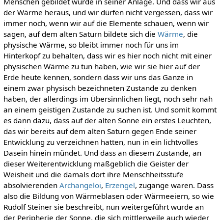
Menschen gebildet wurde in seiner Anlage. Und dass wir aus
der Wärme heraus, und wir dürfen nicht vergessen, dass wir
immer noch, wenn wir auf die Elemente schauen, wenn wir
sagen, auf dem alten Saturn bildete sich die
Wärme
, die
physische Wärme, so bleibt immer noch für uns im
Hinterkopf zu behalten, dass wir es hier noch nicht mit einer
physischen Wärme zu tun haben, wie wir sie hier auf der
Erde heute kennen, sondern dass wir uns das Ganze in
einem zwar physisch bezeichneten Zustande zu denken
haben, der allerdings im Übersinnlichen liegt, noch sehr nah
an einem geistigen Zustande zu suchen ist. Und somit kommt
es dann dazu, dass auf der alten Sonne ein erstes Leuchten,
das wir bereits auf dem alten Saturn gegen Ende seiner
Entwicklung zu verzeichnen hatten, nun in ein lichtvolles
Dasein hinein mündet. Und dass an diesem Zustande, an
dieser Weiterentwicklung maßgeblich die Geister der
Weisheit und die damals dort ihre Menschheitsstufe
absolvierenden
Archangeloi
,
Erzengel
, zugange waren. Dass
also die Bildung von Wärmeblasen oder Wärmeeiern, so wie
Rudolf Steiner sie beschreibt, nun weitergeführt wurde an
der Peripherie der Sonne, die sich mittlerweile auch wieder