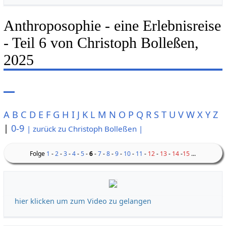
Anthroposophie - eine Erlebnisreise
- Teil 6 von Christoph Bolleßen,
2025
A
B
C
D
E
F
G
H
I
J
K
L
M
N
O
P
Q
R
S
T
U
V
W
X
Y
Z
|
0-9
| zurück zu Christoph Bolleßen |
Folge
1
-
2
-
3
-
4
-
5
-
6
-
7
-
8
-
9
-
10
-
11
-
12
-
13
-
14
-
15
...
hier klicken um zum Video zu gelangen