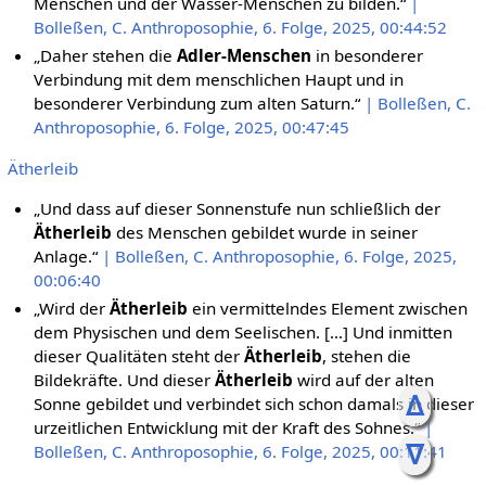
Menschen und der Wasser-Menschen zu bilden.“
|
Bolleßen, C. Anthroposophie, 6. Folge, 2025, 00:44:52
„Daher stehen die
Adler-Menschen
in besonderer
Verbindung mit dem menschlichen Haupt und in
besonderer Verbindung zum alten Saturn.“
| Bolleßen, C.
Anthroposophie, 6. Folge, 2025, 00:47:45
Ätherleib
„Und dass auf dieser Sonnenstufe nun schließlich der
Ätherleib
des Menschen gebildet wurde in seiner
Anlage.“
| Bolleßen, C. Anthroposophie, 6. Folge, 2025,
00:06:40
„Wird der
Ätherleib
ein vermittelndes Element zwischen
dem Physischen und dem Seelischen. […] Und inmitten
dieser Qualitäten steht der
Ätherleib
, stehen die
Bildekräfte. Und dieser
Ätherleib
wird auf der alten
ᐃ
Sonne gebildet und verbindet sich schon damals in dieser
urzeitlichen Entwicklung mit der Kraft des Sohnes.“
|
ᐁ
Bolleßen, C. Anthroposophie, 6. Folge, 2025, 00:11:41