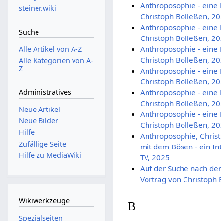
Anthroposophie - eine E
steiner.wiki
Christoph Bolleßen, 2
Anthroposophie - eine E
Suche
Christoph Bolleßen, 2
Anthroposophie - eine E
Alle Artikel von A-Z
Christoph Bolleßen, 2
Alle Kategorien von A-
Z
Anthroposophie - eine E
Christoph Bolleßen, 2
Anthroposophie - eine E
Administratives
Christoph Bolleßen, 2
Neue Artikel
Anthroposophie - eine E
Neue Bilder
Christoph Bolleßen, 2
Hilfe
Anthroposophie, Chris
Zufällige Seite
mit dem Bösen - ein Int
Hilfe zu MediaWiki
TV, 2025
Auf der Suche nach dem 
Vortrag von Christoph 
Wikiwerkzeuge
B
Spezialseiten