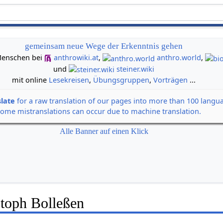
gemeinsam neue Wege der Erkenntnis gehen
n Menschen bei
anthrowiki.at
,
anthro.world
,
und
steiner.wiki
mit online
Lesekreisen
,
Übungsgruppen
,
Vorträgen
...
slate
for a raw translation of our pages into more than 100 langu
some mistranslations can occur due to machine translation.
Alle Banner auf einen Klick
stoph Bolleßen