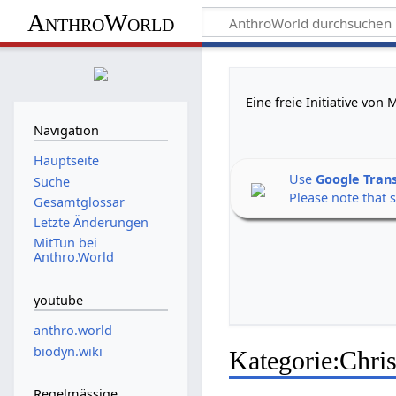
AnthroWorld
Eine freie Initiative vo
Navigation
Hauptseite
Use
Google Tran
Suche
Please note that 
Gesamtglossar
Letzte Änderungen
MitTun bei
Anthro.World
youtube
anthro.world
biodyn.wiki
Kategorie
:
Chri
Regelmässige