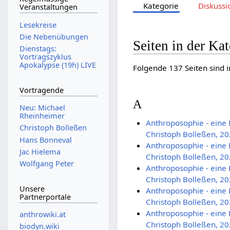
Kategorie
Diskussi
Veranstaltungen
Lesekreise
Die Nebenübungen
Seiten in der Ka
Dienstags:
Vortragszyklus
Apokalypse (19h) LIVE
Folgende 137 Seiten sind i
Vortragende
A
Neu: Michael
Rheinheimer
Anthroposophie - eine E
Christoph Bolleßen
Christoph Bolleßen, 2
Hans Bonneval
Anthroposophie - eine E
Jac Hielema
Christoph Bolleßen, 2
Wolfgang Peter
Anthroposophie - eine E
Christoph Bolleßen, 2
Unsere
Anthroposophie - eine E
Partnerportale
Christoph Bolleßen, 2
Anthroposophie - eine E
anthrowiki.at
Christoph Bolleßen, 2
biodyn.wiki