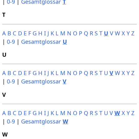
|
0-9
|
Gesamtglossar
T
T
A
B
C
D
E
F
G
H
I
J
K
L
M
N
O
P
Q
R
S
T
U
V
W
X
Y
Z
|
0-9
|
Gesamtglossar
U
U
A
B
C
D
E
F
G
H
I
J
K
L
M
N
O
P
Q
R
S
T
U
V
W
X
Y
Z
|
0-9
|
Gesamtglossar
V
V
A
B
C
D
E
F
G
H
I
J
K
L
M
N
O
P
Q
R
S
T
U
V
W
X
Y
Z
|
0-9
|
Gesamtglossar
W
W