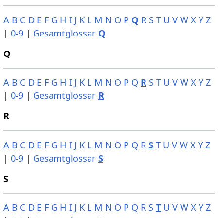
A
B
C
D
E
F
G
H
I
J
K
L
M
N
O
P
Q
R
S
T
U
V
W
X
Y
Z
|
0-9
|
Gesamtglossar
Q
Q
A
B
C
D
E
F
G
H
I
J
K
L
M
N
O
P
Q
R
S
T
U
V
W
X
Y
Z
|
0-9
|
Gesamtglossar
R
R
A
B
C
D
E
F
G
H
I
J
K
L
M
N
O
P
Q
R
S
T
U
V
W
X
Y
Z
|
0-9
|
Gesamtglossar
S
S
A
B
C
D
E
F
G
H
I
J
K
L
M
N
O
P
Q
R
S
T
U
V
W
X
Y
Z