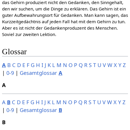
das Gehirn produziert nicht den Gedanken, den Sinngehalt,
den wir suchen, um die Dinge zu erklären. Das Gehirn ist ein
guter Aufbewahrungsort für Gedanken. Man kann sagen, das
Kurzzeitgedächtnis auf jeden Fall hat mit dem Gehirn zu tun.
Aber es ist nicht der Gedankenproduzent des Menschen.
Soviel zur zweiten Lektion.
Glossar
A
B
C
D
E
F
G
H
I
J
K
L
M
N
O
P
Q
R
S
T
U
V
W
X
Y
Z
|
0-9
|
Gesamtglossar
A
A
A
B
C
D
E
F
G
H
I
J
K
L
M
N
O
P
Q
R
S
T
U
V
W
X
Y
Z
|
0-9
|
Gesamtglossar
B
B