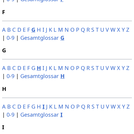
F
A
B
C
D
E
F
G
H
I
J
K
L
M
N
O
P
Q
R
S
T
U
V
W
X
Y
Z
|
0-9
|
Gesamtglossar
G
G
A
B
C
D
E
F
G
H
I
J
K
L
M
N
O
P
Q
R
S
T
U
V
W
X
Y
Z
|
0-9
|
Gesamtglossar
H
H
A
B
C
D
E
F
G
H
I
J
K
L
M
N
O
P
Q
R
S
T
U
V
W
X
Y
Z
|
0-9
|
Gesamtglossar
I
I