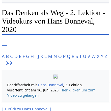
Das Denken als Weg - 2. Lektion -
Videokurs von Hans Bonneval,
2020
A
B
C
D
E
F
G
H
I
J
K
L
M
N
O
P
Q
R
S
T
U
V
W
X
Y
Z
|
0-9
Begriffsarbeit mit
Hans Bonneval
, 2. Lektion,
veröffentlicht am 16. Juni 2025.
Hier klicken um zum
Video zu gelangen
| zurück zu Hans Bonneval |