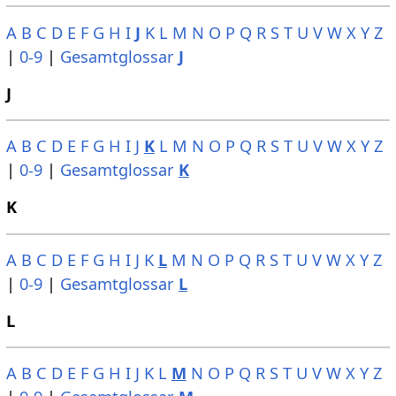
A
B
C
D
E
F
G
H
I
J
K
L
M
N
O
P
Q
R
S
T
U
V
W
X
Y
Z
|
0-9
|
Gesamtglossar
J
J
A
B
C
D
E
F
G
H
I
J
K
L
M
N
O
P
Q
R
S
T
U
V
W
X
Y
Z
|
0-9
|
Gesamtglossar
K
K
A
B
C
D
E
F
G
H
I
J
K
L
M
N
O
P
Q
R
S
T
U
V
W
X
Y
Z
|
0-9
|
Gesamtglossar
L
L
A
B
C
D
E
F
G
H
I
J
K
L
M
N
O
P
Q
R
S
T
U
V
W
X
Y
Z