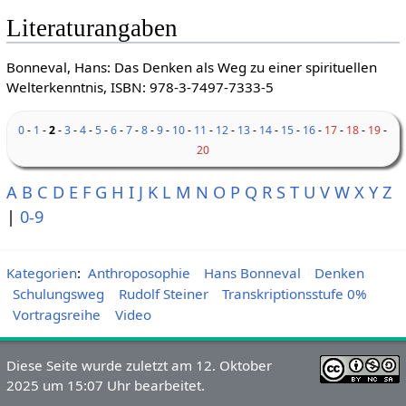
Literaturangaben
Bonneval, Hans: Das Denken als Weg zu einer spirituellen
Welterkenntnis, ISBN: 978-3-7497-7333-5
0
-
1
-
2
-
3
-
4
-
5
-
6
-
7
-
8
-
9
-
10
-
11
-
12
-
13
-
14
-
15
-
16
-
17
-
18
-
19
-
20
A
B
C
D
E
F
G
H
I
J
K
L
M
N
O
P
Q
R
S
T
U
V
W
X
Y
Z
|
0-9
Kategorien
:
Anthroposophie
Hans Bonneval
Denken
Schulungsweg
Rudolf Steiner
Transkriptionsstufe 0%
Vortragsreihe
Video
Diese Seite wurde zuletzt am 12. Oktober
2025 um 15:07 Uhr bearbeitet.