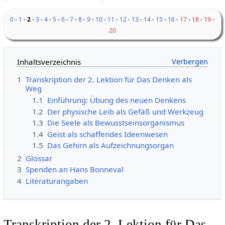
0
-
1
-
2
-
3
-
4
-
5
-
6
-
7
-
8
-
9
-
10
-
11
-
12
-
13
-
14
-
15
-
16
-
17
-
18
-
19
-
20
Inhaltsverzeichnis
1
Transkription der 2. Lektion für Das Denken als
Weg
1.1
Einführung: Übung des neuen Denkens
1.2
Der physische Leib als Gefäß und Werkzeug
1.3
Die Seele als Bewusstseinsorganismus
1.4
Geist als schaffendes Ideenwesen
1.5
Das Gehirn als Aufzeichnungsorgan
2
Glossar
3
Spenden an Hans Bonneval
4
Literaturangaben
Transkription der 2. Lektion für Das