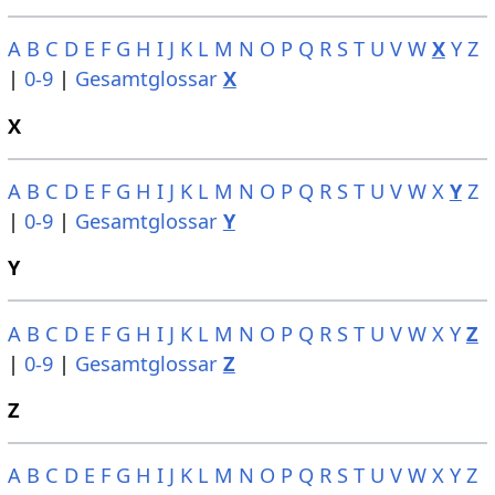
A
B
C
D
E
F
G
H
I
J
K
L
M
N
O
P
Q
R
S
T
U
V
W
X
Y
Z
|
0-9
|
Gesamtglossar
X
X
A
B
C
D
E
F
G
H
I
J
K
L
M
N
O
P
Q
R
S
T
U
V
W
X
Y
Z
|
0-9
|
Gesamtglossar
Y
Y
A
B
C
D
E
F
G
H
I
J
K
L
M
N
O
P
Q
R
S
T
U
V
W
X
Y
Z
|
0-9
|
Gesamtglossar
Z
Z
A
B
C
D
E
F
G
H
I
J
K
L
M
N
O
P
Q
R
S
T
U
V
W
X
Y
Z