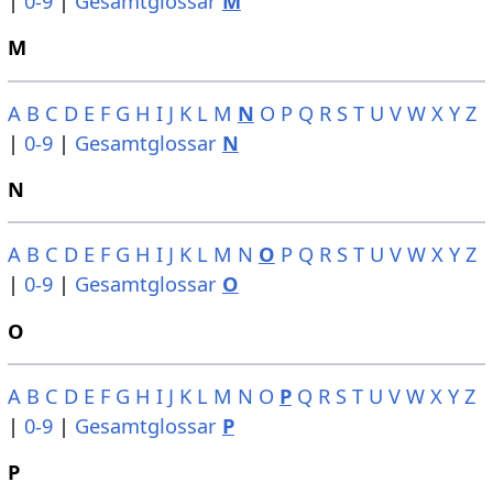
|
0-9
|
Gesamtglossar
M
M
A
B
C
D
E
F
G
H
I
J
K
L
M
N
O
P
Q
R
S
T
U
V
W
X
Y
Z
|
0-9
|
Gesamtglossar
N
N
A
B
C
D
E
F
G
H
I
J
K
L
M
N
O
P
Q
R
S
T
U
V
W
X
Y
Z
|
0-9
|
Gesamtglossar
O
O
A
B
C
D
E
F
G
H
I
J
K
L
M
N
O
P
Q
R
S
T
U
V
W
X
Y
Z
|
0-9
|
Gesamtglossar
P
P