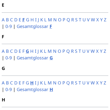
E
A
B
C
D
E
F
G
H
I
J
K
L
M
N
O
P
Q
R
S
T
U
V
W
X
Y
Z
|
0-9
|
Gesamtglossar
F
F
A
B
C
D
E
F
G
H
I
J
K
L
M
N
O
P
Q
R
S
T
U
V
W
X
Y
Z
|
0-9
|
Gesamtglossar
G
G
A
B
C
D
E
F
G
H
I
J
K
L
M
N
O
P
Q
R
S
T
U
V
W
X
Y
Z
|
0-9
|
Gesamtglossar
H
H