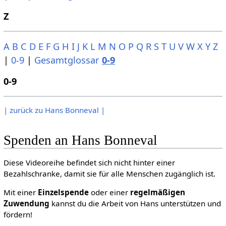
Z
A
B
C
D
E
F
G
H
I
J
K
L
M
N
O
P
Q
R
S
T
U
V
W
X
Y
Z
|
0-9
|
Gesamtglossar
0-9
0-9
| zurück zu Hans Bonneval |
Spenden an Hans Bonneval
Diese Videoreihe befindet sich nicht hinter einer
Bezahlschranke, damit sie für alle Menschen zugänglich ist.
Mit einer
Einzelspende
oder einer
regelmäßigen
Zuwendung
kannst du die Arbeit von Hans unterstützen und
fördern!