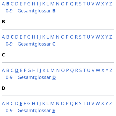
A
B
C
D
E
F
G
H
I
J
K
L
M
N
O
P
Q
R
S
T
U
V
W
X
Y
Z
|
0-9
|
Gesamtglossar
B
B
A
B
C
D
E
F
G
H
I
J
K
L
M
N
O
P
Q
R
S
T
U
V
W
X
Y
Z
|
0-9
|
Gesamtglossar
C
C
A
B
C
D
E
F
G
H
I
J
K
L
M
N
O
P
Q
R
S
T
U
V
W
X
Y
Z
|
0-9
|
Gesamtglossar
D
D
A
B
C
D
E
F
G
H
I
J
K
L
M
N
O
P
Q
R
S
T
U
V
W
X
Y
Z
|
0-9
|
Gesamtglossar
E