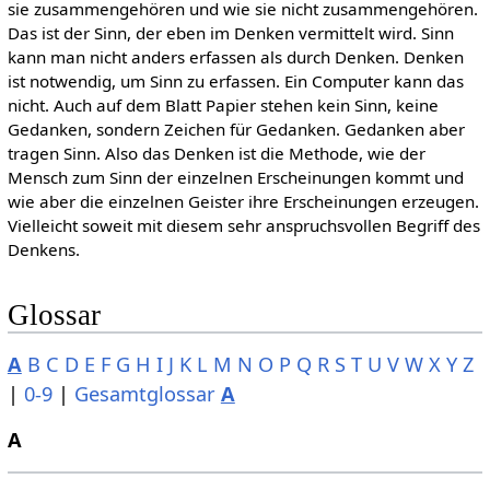
sie zusammengehören und wie sie nicht zusammengehören.
Das ist der Sinn, der eben im Denken vermittelt wird. Sinn
kann man nicht anders erfassen als durch Denken. Denken
ist notwendig, um Sinn zu erfassen. Ein Computer kann das
nicht. Auch auf dem Blatt Papier stehen kein Sinn, keine
Gedanken, sondern Zeichen für Gedanken. Gedanken aber
tragen Sinn. Also das Denken ist die Methode, wie der
Mensch zum Sinn der einzelnen Erscheinungen kommt und
wie aber die einzelnen Geister ihre Erscheinungen erzeugen.
Vielleicht soweit mit diesem sehr anspruchsvollen Begriff des
Denkens.
Glossar
A
B
C
D
E
F
G
H
I
J
K
L
M
N
O
P
Q
R
S
T
U
V
W
X
Y
Z
|
0-9
|
Gesamtglossar
A
A