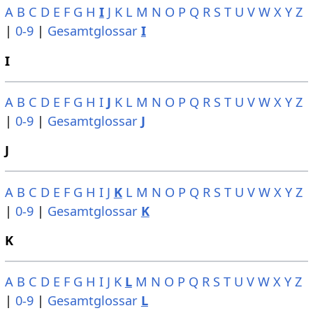
A
B
C
D
E
F
G
H
I
J
K
L
M
N
O
P
Q
R
S
T
U
V
W
X
Y
Z
|
0-9
|
Gesamtglossar
I
I
A
B
C
D
E
F
G
H
I
J
K
L
M
N
O
P
Q
R
S
T
U
V
W
X
Y
Z
|
0-9
|
Gesamtglossar
J
J
A
B
C
D
E
F
G
H
I
J
K
L
M
N
O
P
Q
R
S
T
U
V
W
X
Y
Z
|
0-9
|
Gesamtglossar
K
K
A
B
C
D
E
F
G
H
I
J
K
L
M
N
O
P
Q
R
S
T
U
V
W
X
Y
Z
|
0-9
|
Gesamtglossar
L