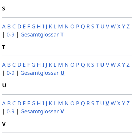
S
A
B
C
D
E
F
G
H
I
J
K
L
M
N
O
P
Q
R
S
T
U
V
W
X
Y
Z
|
0-9
|
Gesamtglossar
T
T
A
B
C
D
E
F
G
H
I
J
K
L
M
N
O
P
Q
R
S
T
U
V
W
X
Y
Z
|
0-9
|
Gesamtglossar
U
U
A
B
C
D
E
F
G
H
I
J
K
L
M
N
O
P
Q
R
S
T
U
V
W
X
Y
Z
|
0-9
|
Gesamtglossar
V
V