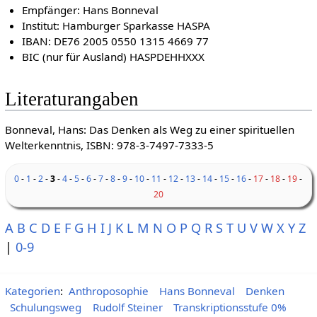
Empfänger: Hans Bonneval
Institut: Hamburger Sparkasse HASPA
IBAN: DE76 2005 0550 1315 4669 77
BIC (nur für Ausland) HASPDEHHXXX
Literaturangaben
Bonneval, Hans: Das Denken als Weg zu einer spirituellen
Welterkenntnis, ISBN: 978-3-7497-7333-5
0
-
1
-
2
-
3
-
4
-
5
-
6
-
7
-
8
-
9
-
10
-
11
-
12
-
13
-
14
-
15
-
16
-
17
-
18
-
19
-
20
A
B
C
D
E
F
G
H
I
J
K
L
M
N
O
P
Q
R
S
T
U
V
W
X
Y
Z
|
0-9
Kategorien
:
Anthroposophie
Hans Bonneval
Denken
Schulungsweg
Rudolf Steiner
Transkriptionsstufe 0%