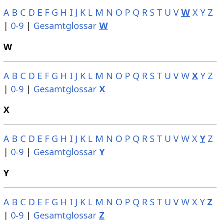
A
B
C
D
E
F
G
H
I
J
K
L
M
N
O
P
Q
R
S
T
U
V
W
X
Y
Z
|
0-9
|
Gesamtglossar
W
W
A
B
C
D
E
F
G
H
I
J
K
L
M
N
O
P
Q
R
S
T
U
V
W
X
Y
Z
|
0-9
|
Gesamtglossar
X
X
A
B
C
D
E
F
G
H
I
J
K
L
M
N
O
P
Q
R
S
T
U
V
W
X
Y
Z
|
0-9
|
Gesamtglossar
Y
Y
A
B
C
D
E
F
G
H
I
J
K
L
M
N
O
P
Q
R
S
T
U
V
W
X
Y
Z
|
0-9
|
Gesamtglossar
Z