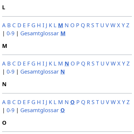
L
A
B
C
D
E
F
G
H
I
J
K
L
M
N
O
P
Q
R
S
T
U
V
W
X
Y
Z
|
0-9
|
Gesamtglossar
M
M
A
B
C
D
E
F
G
H
I
J
K
L
M
N
O
P
Q
R
S
T
U
V
W
X
Y
Z
|
0-9
|
Gesamtglossar
N
N
A
B
C
D
E
F
G
H
I
J
K
L
M
N
O
P
Q
R
S
T
U
V
W
X
Y
Z
|
0-9
|
Gesamtglossar
O
O