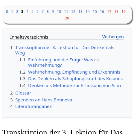
0
-
1
-
2
-
3
-
4
-
5
-
6
-
7
-
8
-
9
-
10
-
11
-
12
-
13
-
14
-
15
-
16
-
17
-
18
-
19
-
20
Inhaltsverzeichnis
1
Transkription der 3. Lektion für Das Denken als
Weg
1.1
Einführung und die Frage: Was ist
Wahrnehmung?
1.2
Wahrnehmung, Empfindung und Erkenntnis
1.3
Das Denken als Schöpfungskraft des Kosmos
1.4
Denken als Methode zur Erfassung von Sinn
2
Glossar
3
Spenden an Hans Bonneval
4
Literaturangaben
Transkription der 3. Lektion für Das