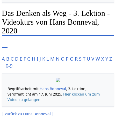
Das Denken als Weg - 3. Lektion -
Videokurs von Hans Bonneval,
2020
A
B
C
D
E
F
G
H
I
J
K
L
M
N
O
P
Q
R
S
T
U
V
W
X
Y
Z
|
0-9
Begriffsarbeit mit
Hans Bonneval
, 3. Lektion,
veröffentlicht am 17. Juni 2025.
Hier klicken um zum
Video zu gelangen
| zurück zu Hans Bonneval |