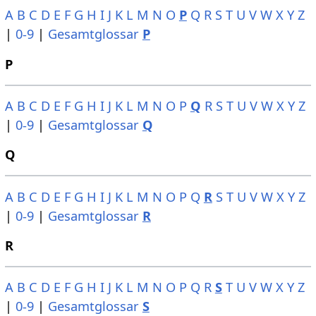
A
B
C
D
E
F
G
H
I
J
K
L
M
N
O
P
Q
R
S
T
U
V
W
X
Y
Z
|
0-9
|
Gesamtglossar
P
P
A
B
C
D
E
F
G
H
I
J
K
L
M
N
O
P
Q
R
S
T
U
V
W
X
Y
Z
|
0-9
|
Gesamtglossar
Q
Q
A
B
C
D
E
F
G
H
I
J
K
L
M
N
O
P
Q
R
S
T
U
V
W
X
Y
Z
|
0-9
|
Gesamtglossar
R
R
A
B
C
D
E
F
G
H
I
J
K
L
M
N
O
P
Q
R
S
T
U
V
W
X
Y
Z
|
0-9
|
Gesamtglossar
S