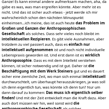
Ganze! Es kann einmal andere aufmerksam machen, aha, da
gäbe es was, was man ergreifen könnte. Aber mehr ist es
nicht. Und das ist sicher auch etwas - jetzt werde ich mir
wahrscheinlich schon den nächsten Minuspunkt
einheimsen...ich meine, das ist auch heute
das Problem im
Großen und Ganzen der Anthroposophischen
Gesellschaft
als solches. Dass sehr vieles noch bleibt im
intellektuellen Rezipieren
. Es gibt viele Ausnahmen, aber
trotzdem zu viel passiert auch, dass es
einfach nur
intellektuell aufgenommen
ist und noch nicht individuelle
Lebenspraxis geworden ist. Und erst dann ist es
wirklich
Anthroposophie
. Dass es mit dem Intellekt verstehen
können, ist sicher notwendig und ist gut. Daher ist
die
Beschäftigung mit dem Werk Steiners
gut und es dauert
sicher eine ziemliche Zeit, wo man sich einmal
intellektuell
durchwurschtelt, um überhaupt herauszukriegen, ja was soll
ich denn eigentlich tun, was könnte ich denn tun? Nur um
dann darauf zu kommen:
Das muss ich eigentlich selber
finden!
Und mit der Zeit entwickelt man die Kraft dazu. Aber
auch dort müssen wir hin, weil sonst wird
die
anthroposophische Gesellschaft
als solches