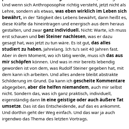
Und wenn sich Anthroposophie richtig versteht, jetzt nicht als
Lehre, sondern als etwas,
was eben wirklich im Leben sich
bewährt,
in der Tätigkeit des Lebens bewährt, dann heißt es,
diese Kräfte da hineintragen und energisch aus dem heraus
gestalten, und zwar
ganz individuell.
Nicht: Warte, ich muss
erst schauen und
bei Steiner nachlesen
, was er dazu
gesagt hat, was jetzt zu tun wäre. Es ist gut,
das alles
studiert zu haben.
Jahrelang. Ich tu's seit 40 Jahren fast.
Aber in dem Moment, wo ich tätig werde, muss ich
das aus
mir schöpfen
können. Und was in mir bereits lebendig
geworden ist von dem, was Rudolf Steiner gegeben hat, mit
dem kann ich arbeiten. Und alles andere bleibt abstrakte
Schilderung im Grund. Da kann ich
gescheite Kommentare
abgegeben,
aber die helfen niemandem
, auch mir selbst
nicht. Sondern das, was ich ganz praktisch, individuell,
eigenständig dann
in eine geistige oder auch äußere Tat
umsetze
. Das ist das Entscheidende, auf das es ankommt.
Und dorthin geht der Weg einfach. Und das war ja auch
irgendwo das Thema des letzten Vortrags.