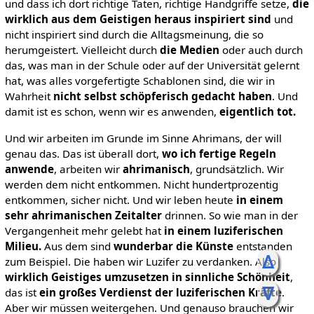
und dass ich dort richtige Taten, richtige Handgriffe setze,
die
wirklich aus dem Geistigen heraus inspiriert sind
und
nicht inspiriert sind durch die Alltagsmeinung, die so
herumgeistert. Vielleicht durch
die Medien
oder auch durch
das, was man in der Schule oder auf der Universität gelernt
hat, was alles vorgefertigte Schablonen sind, die wir in
Wahrheit
nicht selbst schöpferisch gedacht haben
. Und
damit ist es schon, wenn wir es anwenden,
eigentlich tot.
Und wir arbeiten im Grunde im Sinne Ahrimans, der will
genau das. Das ist überall dort,
wo ich fertige Regeln
anwende
, arbeiten wir
ahrimanisch
, grundsätzlich. Wir
werden dem nicht entkommen. Nicht hundertprozentig
entkommen, sicher nicht. Und wir leben heute
in einem
sehr ahrimanischen Zeitalter
drinnen. So wie man in der
Vergangenheit mehr gelebt hat
in einem luziferischen
Milieu.
Aus dem sind
wunderbar die Künste
entstanden
ᐃ
zum Beispiel. Die haben wir Luzifer zu verdanken. Also
wirklich Geistiges umzusetzen in sinnliche Schönheit
,
ᐁ
das ist
ein großes Verdienst der luziferischen Kräfte
.
Aber wir müssen weitergehen. Und genauso brauchen wir