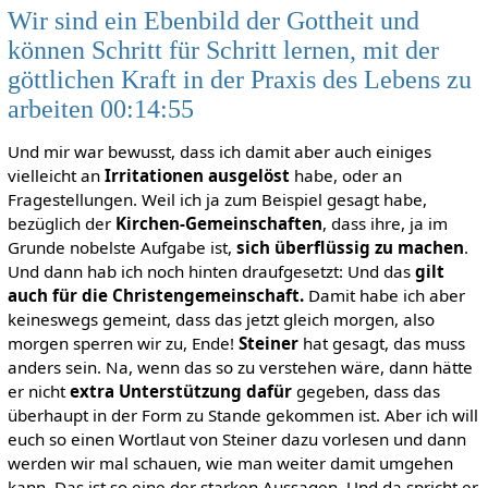
Wir sind ein Ebenbild der Gottheit und
können Schritt für Schritt lernen, mit der
göttlichen Kraft in der Praxis des Lebens zu
arbeiten 00:14:55
Und mir war bewusst, dass ich damit aber auch einiges
vielleicht an
Irritationen ausgelöst
habe, oder an
Fragestellungen. Weil ich ja zum Beispiel gesagt habe,
bezüglich der
Kirchen-Gemeinschaften
, dass ihre, ja im
Grunde nobelste Aufgabe ist,
sich überflüssig zu machen
.
Und dann hab ich noch hinten draufgesetzt: Und das
gilt
auch für die Christengemeinschaft.
Damit habe ich aber
keineswegs gemeint, dass das jetzt gleich morgen, also
morgen sperren wir zu, Ende!
Steiner
hat gesagt, das muss
anders sein. Na, wenn das so zu verstehen wäre, dann hätte
er nicht
extra Unterstützung dafür
gegeben, dass das
überhaupt in der Form zu Stande gekommen ist. Aber ich will
euch so einen Wortlaut von Steiner dazu vorlesen und dann
werden wir mal schauen, wie man weiter damit umgehen
kann. Das ist so eine der starken Aussagen. Und da spricht er