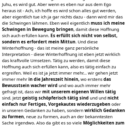
Juhu, es wird gut. Aber wenn es eben nur aus dem Ego
heraus ist - Ach, ich hoffe es wird schon alles gut werden,
aber eigentlich tue ich ja gar nichts dazu - dann wird mir das
die Schwingen lähmen. Eben weil eigentlich
muss ich meine
Schwingen in Bewegung bringen
, damit diese Hoffnung
sich auch erfüllen kann.
Es erfüllt sich nicht von selbst,
sondern es erfordert mein Mittun
. Und diese
Winterhoffnung - das ist meine ganz persönliche
Interpretation - diese Winterhoffnung ist eben jetzt wirklich
das kraftvolle Umsetzen. Tätig zu werden, damit diese
Hoffnung auch sich erfüllen kann, also es tätig einfach zu
ergreifen. Weil es ist ja jetzt immer mehr... wir gehen jetzt
immer mehr
in die Jahreszeit hinein,
wo erstens
das
Bewusstsein wacher wird
und wo auch immer mehr
gefragt ist, dass wir
mit unserem eigenen Willen tätig
sind. Jetzt
geistig schöpferisch tätig sind
und und
nicht
einfach nur Fertiges, Vorgekautes wiederzugeben
oder
in unseren Gedanken zu haben, sondern
wirklich Gedanken
zu formen
, neue zu formen, auch an der bekanntesten
Sache irgendwo. Also da gibt es so viele
Möglichkeiten zum