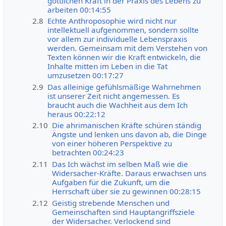
göttlichen Kraft in der Praxis des Lebens zu
arbeiten 00:14:55
2.8
Echte Anthroposophie wird nicht nur
intellektuell aufgenommen, sondern sollte
vor allem zur individuelle Lebenspraxis
werden. Gemeinsam mit dem Verstehen von
Texten können wir die Kraft entwickeln, die
Inhalte mitten im Leben in die Tat
umzusetzen 00:17:27
2.9
Das alleinige gefühlsmäßige Wahrnehmen
ist unserer Zeit nicht angemessen. Es
braucht auch die Wachheit aus dem Ich
heraus 00:22:12
2.10
Die ahrimanischen Kräfte schüren ständig
Ängste und lenken uns davon ab, die Dinge
von einer höheren Perspektive zu
betrachten 00:24:23
2.11
Das Ich wächst im selben Maß wie die
Widersacher-Kräfte. Daraus erwachsen uns
Aufgaben für die Zukunft, um die
Herrschaft über sie zu gewinnen 00:28:15
2.12
Geistig strebende Menschen und
Gemeinschaften sind Hauptangriffsziele
der Widersacher. Verlockend sind