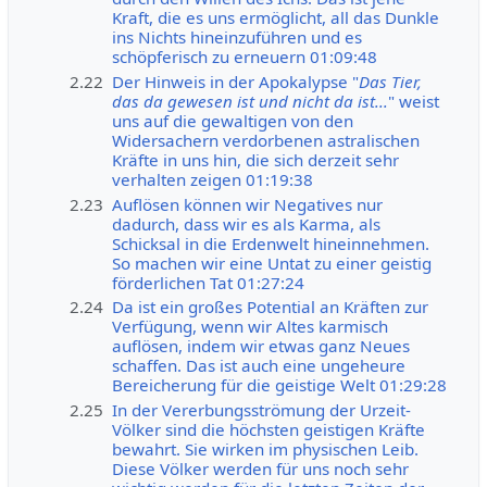
Kraft, die es uns ermöglicht, all das Dunkle
ins Nichts hineinzuführen und es
schöpferisch zu erneuern 01:09:48
2.22
Der Hinweis in der Apokalypse "
Das Tier,
das da gewesen ist und nicht da ist...
" weist
uns auf die gewaltigen von den
Widersachern verdorbenen astralischen
Kräfte in uns hin, die sich derzeit sehr
verhalten zeigen 01:19:38
2.23
Auflösen können wir Negatives nur
dadurch, dass wir es als Karma, als
Schicksal in die Erdenwelt hineinnehmen.
So machen wir eine Untat zu einer geistig
förderlichen Tat 01:27:24
2.24
Da ist ein großes Potential an Kräften zur
Verfügung, wenn wir Altes karmisch
auflösen, indem wir etwas ganz Neues
schaffen. Das ist auch eine ungeheure
Bereicherung für die geistige Welt 01:29:28
2.25
In der Vererbungsströmung der Urzeit-
Völker sind die höchsten geistigen Kräfte
bewahrt. Sie wirken im physischen Leib.
Diese Völker werden für uns noch sehr