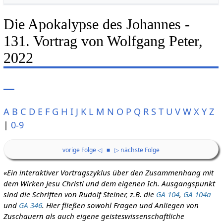
Die Apokalypse des Johannes -
131. Vortrag von Wolfgang Peter,
2022
A
B
C
D
E
F
G
H
I
J
K
L
M
N
O
P
Q
R
S
T
U
V
W
X
Y
Z
|
0-9
vorige Folge ◁
■
▷ nächste Folge
«Ein interaktiver Vortragszyklus über den Zusammenhang mit
dem Wirken Jesu Christi und dem eigenen Ich. Ausgangspunkt
sind die Schriften von Rudolf Steiner, z.B. die
GA 104
,
GA 104a
und
GA 346
. Hier fließen sowohl Fragen und Anliegen von
Zuschauern als auch eigene geisteswissenschaftliche