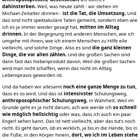
dahinsterben.
Weil, was heute zählt - wir stehen im
Michael-Zeitalter drinnen -
ist die Tat, die Umsetzung.
Und
das sind nicht spektakuläre Taten gemeint, sondern eben wie
ich es ja immer wieder gesagt hat,
mitten im Alltag
drinnen.
In der Begegnung mit anderen Menschen, wie ich
umgehe mit ihnen, wie ich einem Menschen zu Hilfe eile
vielleicht, und solche Dinge. Also es sind
die ganz kleinen
Dinge, die vor allen zählen.
Und die großen Sachen sind
dann fast das Nebenprodukt davon. Weil die großen Sachen
wird man nicht schaffen, wenn das nicht im Alltag
Lebenspraxis geworden ist.
Und da haben wir allesamt
noch eine ganze Menge zu tun,
dass es so wird. Und das ist
intensivster
Schulungsweg,
anthroposophischer Schulungsweg
, in Wahrheit. Weil im
Grunde geht es ja nicht darum, ach wie werde ich
so schnell
wie möglich hellsichtig
oder was, dass ich auch ein paar
Engerl sehen kann. Das ist nett vielleicht, aber das tut's noch
nicht. Es geht darum, ob es wirklich, ja bis in die Hände, bis in
die Füße, in den Körper hinein,
dort, wo ich im Leben stehe