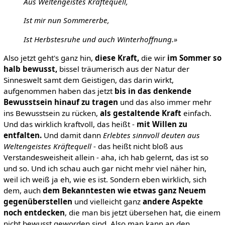
Aus Weltengeistes Kräftequell,
Ist mir nun Sommererbe,
Ist Herbstesruhe und auch Winterhoffnung.»
Also jetzt geht's ganz hin,
diese Kraft,
die wir
im Sommer so
halb bewusst,
bissel träumerisch aus der Natur der
Sinneswelt samt dem Geistigen, das darin wirkt,
aufgenommen haben das jetzt
bis in das denkende
Bewusstsein hinauf zu tragen
und das also immer mehr
ins Bewusstsein zu rücken,
als gestaltende Kraft
einfach.
Und das wirklich kraftvoll, das heißt -
mit Willen zu
entfalten.
Und damit dann
Erlebtes sinnvoll deuten aus
Weltengeistes Kräftequell
- das heißt nicht bloß aus
Verstandesweisheit allein - aha, ich hab gelernt, das ist so
und so. Und ich schau auch gar nicht mehr viel näher hin,
weil ich weiß ja eh, wie es ist. Sondern eben wirklich, sich
dem, auch
dem Bekanntesten wie etwas ganz Neuem
gegenüberstellen
und vielleicht ganz
andere Aspekte
noch entdecken
, die man bis jetzt übersehen hat, die einem
nicht bewusst geworden sind. Also man kann an den