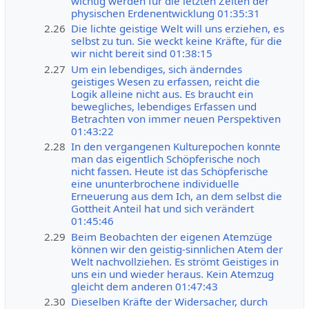
wichtig werden für die letzten Zeiten der
physischen Erdenentwicklung 01:35:31
2.26
Die lichte geistige Welt will uns erziehen, es
selbst zu tun. Sie weckt keine Kräfte, für die
wir nicht bereit sind 01:38:15
2.27
Um ein lebendiges, sich änderndes
geistiges Wesen zu erfassen, reicht die
Logik alleine nicht aus. Es braucht ein
bewegliches, lebendiges Erfassen und
Betrachten von immer neuen Perspektiven
01:43:22
2.28
In den vergangenen Kulturepochen konnte
man das eigentlich Schöpferische noch
nicht fassen. Heute ist das Schöpferische
eine ununterbrochene individuelle
Erneuerung aus dem Ich, an dem selbst die
Gottheit Anteil hat und sich verändert
01:45:46
2.29
Beim Beobachten der eigenen Atemzüge
können wir den geistig-sinnlichen Atem der
Welt nachvollziehen. Es strömt Geistiges in
uns ein und wieder heraus. Kein Atemzug
gleicht dem anderen 01:47:43
2.30
Dieselben Kräfte der Widersacher, durch