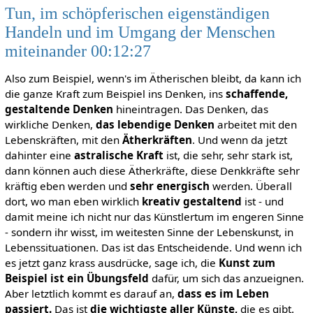
Tun, im schöpferischen eigenständigen
Handeln und im Umgang der Menschen
miteinander 00:12:27
Also zum Beispiel, wenn's im Ätherischen bleibt, da kann ich
die ganze Kraft zum Beispiel ins Denken, ins
schaffende,
gestaltende Denken
hineintragen. Das Denken, das
wirkliche Denken,
das lebendige Denken
arbeitet mit den
Lebenskräften, mit den
Ätherkräften
. Und wenn da jetzt
dahinter eine
astralische Kraft
ist, die sehr, sehr stark ist,
dann können auch diese Ätherkräfte, diese Denkkräfte sehr
kräftig eben werden und
sehr energisch
werden. Überall
dort, wo man eben wirklich
kreativ gestaltend
ist - und
damit meine ich nicht nur das Künstlertum im engeren Sinne
- sondern ihr wisst, im weitesten Sinne der Lebenskunst, in
Lebenssituationen. Das ist das Entscheidende. Und wenn ich
es jetzt ganz krass ausdrücke, sage ich, die
Kunst zum
Beispiel ist ein Übungsfeld
dafür, um sich das anzueignen.
Aber letztlich kommt es darauf an,
dass es im Leben
passiert.
Das ist
die wichtigste aller Künste,
die es gibt.