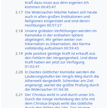
Kraft dazu muss aus dem eigenen Ich
kommen 00:45:47
2.17
Die Widersacher-Mächte haben sich heute
auch in allen großen Institutionen und
Religionen eingenistet und sind deren
Hochburgen 00:57:27
2.18
Unsere gröbsten Verfehlungen werden im
Kamaloka in der erdnahen Sphäre
abgelagert. Wir gehen weiter von
Inkarnation zu Inkarnation, das Karma
vollständig aufzulösen 00:59:43
2.19
Jede positive geistige Kraft ist erkauft aus
den Fehlern der Vergangenheit. Und diese
Kraft haben wir jetzt zur Verfügung
01:02:41
2.20
In Dantes Göttlicher Komödie werden die
Läuterungsstufen bei Vergils Weg durch die
Ätherwelt dargestellt. Scheinbar am Ziel
angelangt, wartet die größte Prüfung durch
die Widersacher 01:04:36
2.21
Der Christus wirkt in und durch unser Ich.
Durch die innige Verbindung des Ichs mit
dem Christus-Impuls wirkt das Göttliche
durch den Willen des Ichs. Das ist jene