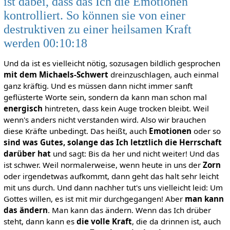
ist dabei, dass das Ich die Emotionen
kontrolliert. So können sie von einer
destruktiven zu einer heilsamen Kraft
werden 00:10:18
Und da ist es vielleicht nötig, sozusagen bildlich gesprochen
mit dem Michaels-Schwert
dreinzuschlagen, auch einmal
ganz kräftig. Und es müssen dann nicht immer sanft
geflüsterte Worte sein, sondern da kann man schon mal
energisch
hintreten, dass kein Auge trocken bleibt. Weil
wenn's anders nicht verstanden wird. Also wir brauchen
diese Kräfte unbedingt. Das heißt, auch
Emotionen
oder so
sind was Gutes,
solange das Ich letztlich die Herrschaft
darüber hat
und sagt: Bis da her und nicht weiter! Und das
ist schwer. Weil normalerweise, wenn heute in uns der
Zorn
oder irgendetwas aufkommt, dann geht das halt sehr leicht
mit uns durch. Und dann nachher tut's uns vielleicht leid: Um
Gottes willen, es ist mit mir durchgegangen! Aber
man kann
das ändern
. Man kann das ändern. Wenn das Ich drüber
steht, dann kann es
die volle Kraft
, die da drinnen ist, auch