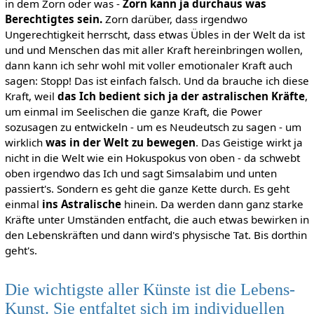
in dem Zorn oder was -
Zorn kann ja durchaus was
Berechtigtes sein.
Zorn darüber, dass irgendwo
Ungerechtigkeit herrscht, dass etwas Übles in der Welt da ist
und und Menschen das mit aller Kraft hereinbringen wollen,
dann kann ich sehr wohl mit voller emotionaler Kraft auch
sagen: Stopp! Das ist einfach falsch. Und da brauche ich diese
Kraft, weil
das Ich bedient sich ja der astralischen Kräfte
,
um einmal im Seelischen die ganze Kraft, die Power
sozusagen zu entwickeln - um es Neudeutsch zu sagen - um
wirklich
was in der Welt zu bewegen
. Das Geistige wirkt ja
nicht in die Welt wie ein Hokuspokus von oben - da schwebt
oben irgendwo das Ich und sagt Simsalabim und unten
passiert's. Sondern es geht die ganze Kette durch. Es geht
einmal
ins Astralische
hinein. Da werden dann ganz starke
Kräfte unter Umständen entfacht, die auch etwas bewirken in
den Lebenskräften und dann wird's physische Tat. Bis dorthin
geht's.
Die wichtigste aller Künste ist die Lebens-
Kunst. Sie entfaltet sich im individuellen