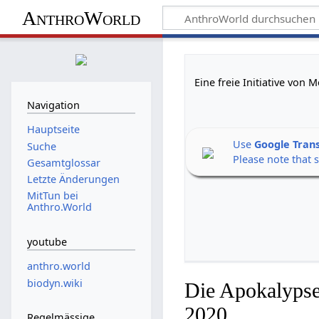
AnthroWorld
Eine freie Initiative von
Navigation
Hauptseite
Use
Google Tran
Suche
Please note that 
Gesamtglossar
Letzte Änderungen
MitTun bei
Anthro.World
youtube
anthro.world
biodyn.wiki
Die Apokalypse
2020
Regelmässige