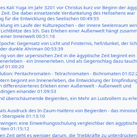
es Kali Yuga im Jahr 3201 vor Christus kurz vor Beginn der ägyp
 Zeit. Die dabei einsetzende Verdunkelung des Hellsehens war
g für die Entwicklung des Seelischen 00:49:55
klung im Laufe der Kulturepochen - der innere Seelenraum wir
h Lichtblitze des Ich. Das Erleben einer Außenwelt hängt zusam
einer Innenwelt 00:51:16
poche: Gegensatz von Licht und Finsternis, hell/dunkel, der lich
der dunkle Ahriman 00:53:39
g von der urpersischen Zeit in die ägyptische Zeit beginnt ein
enerleben - ein Innenerleben. Und als Gegenschlag dazu taucht
uf 01:00:20
lution: Pentachromaten - Tetrachromaten - Bichromaten 01:02:
tern beginnt ein Innenerleben, die Entwicklung der Empfindun
n differenzierteres Erleben einer Außenwelt - Außenwelt und
dingen einander 01:09:53
nd überschäumende Begierden, ein Mehr an Lustvollem zu erl
t als Ausdruck des In-Zaum-Haltens von Begierden - das minois
 Stierspiele 01:13:10
zwingen: eine Einweihungsschulung vergleichbar den ägyptisch
iten 01:15:12
en Zeit geht es weniger darum, die Triebkräfte zu unterdrücken,