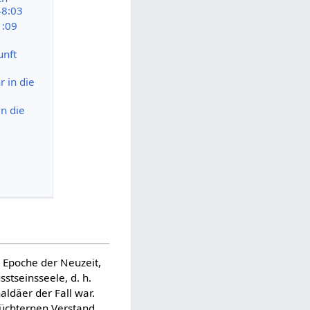
48:03
1:09
unft
 in die
in die
r Epoche der Neuzeit,
stseinsseele, d. h.
ldäer der Fall war.
nüchternen Verstand