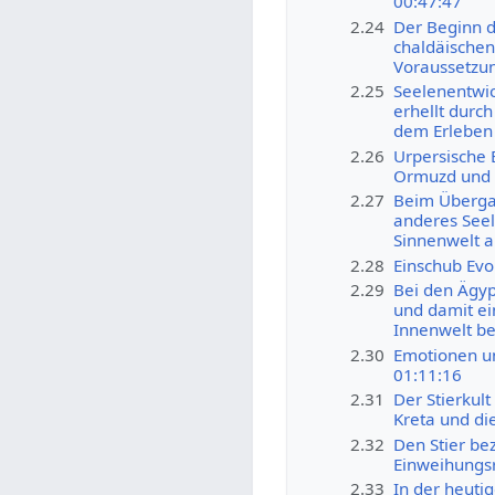
00:47:47
2.24
Der Beginn d
chaldäischen
Voraussetzun
2.25
Seelenentwic
erhellt durc
dem Erleben 
2.26
Urpersische E
Ormuzd und 
2.27
Beim Übergan
anderes Seel
Sinnenwelt a
2.28
Einschub Evo
2.29
Bei den Ägyp
und damit ei
Innenwelt be
2.30
Emotionen u
01:11:16
2.31
Der Stierkul
Kreta und die
2.32
Den Stier be
Einweihungsr
2.33
In der heutig