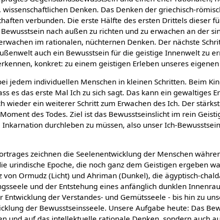
zw. wissenschaftlichen Denken. Das Denken der griechisch-römi
ften verbunden. Die erste Hälfte des ersten Drittels dieser f
s Bewusstsein nach außen zu richten und zu erwachen an der si
 erwachen im rationalen, nüchternen Denken. Der nächste Schrit
ßenwelt auch ein Bewusstsein für die geistige Innenwelt zu err
 erkennen, konkret: zu einem geistigen Erleben unseres eigene
 bei jedem individuellen Menschen in kleinen Schritten. Beim K
ass es das erste Mal Ich zu sich sagt. Das kann ein gewaltiges Er
ch wieder ein weiterer Schritt zum Erwachen des Ich. Der stärkst
Moment des Todes. Ziel ist das Bewusstseinslicht im rein Geisti
 Inkarnation durchleben zu müssen, also unser Ich-Bewusstsei
Vortrages zeichnen die Seelenentwicklung der Menschen währen
die urindische Epoche, die noch ganz dem Geistigen ergeben war
von Ormudz (Licht) und Ahriman (Dunkel), die ägyptisch-chald
gsseele und der Entstehung eines anfänglich dunklen Innenrau
r Entwicklung der Verstandes- und Gemütsseele - bis hin zu uns
icklung der Bewusstseinsseele. Unsere Aufgabe heute: Das Bewu
en und auf das intellektuelle rationale Denken, sondern auch auf