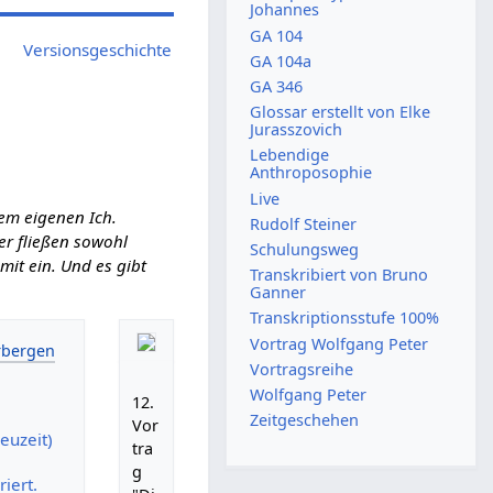
Johannes
GA 104
Versionsgeschichte
GA 104a
GA 346
Glossar erstellt von Elke
Jurasszovich
Lebendige
Anthroposophie
Live
em eigenen Ich.
Rudolf Steiner
ier fließen sowohl
Schulungsweg
it ein. Und es gibt
Transkribiert von Bruno
Ganner
Transkriptionsstufe 100%
Vortrag Wolfgang Peter
Vortragsreihe
Wolfgang Peter
12.
Zeitgeschehen
Vor
euzeit)
tra
g
iert.