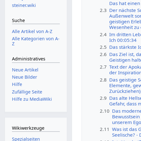
Das hat einen 
steiner.wiki
2.3
Der nächste Sc
Außenwelt sond
Suche
geistigen Erle
Wesenheit zu 
Alle Artikel von A-Z
2.4
Im dritten Leb
Alle Kategorien von A-
Ich 00:05:34
Z
2.5
Das stärkste I
2.6
Das Ziel ist, 
Administratives
Geistigen hal
2.7
Text der Apok
Neue Artikel
der Inspiratio
Neue Bilder
2.8
Das geistige S
Hilfe
Elemente, gew
Zurückziehen)
Zufällige Seite
2.9
Das alte Hells
Hilfe zu MediaWiki
Gefahr, dass m
2.10
Das moderne
Bewusstsein 
unserem Ego
Wikiwerkzeuge
2.11
Was ist das 
Seelische? - 
Spezialseiten