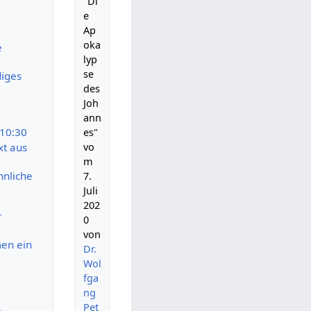
"Di
e
Ap
oka
e
lyp
se
diges
des
Joh
ann
:10:30
es"
vo
xt aus
m
nnliche
7.
Juli
202
r
0
von
en ein
Dr.
Wol
fga
ng
Pet