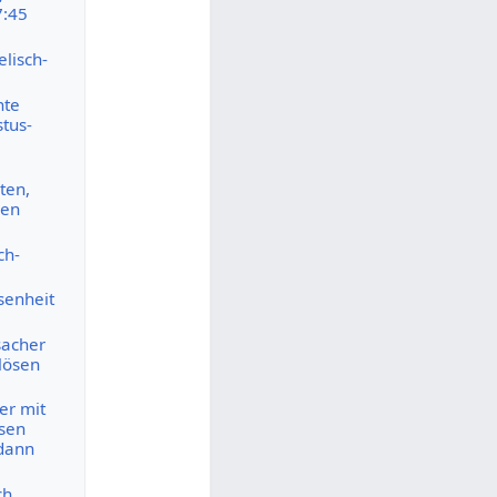
7:45
elisch-
hte
stus-
ten,
den
ch-
senheit
sacher
lösen
er mit
ösen
 dann
ch