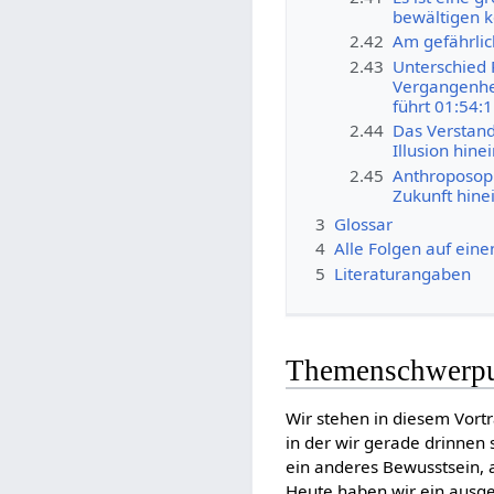
bewältigen k
2.42
Am gefährlic
2.43
Unterschied R
Vergangenheit
führt 01:54:
2.44
Das Verstand
Illusion hine
2.45
Anthroposophi
Zukunft hine
3
Glossar
4
Alle Folgen auf eine
5
Literaturangaben
Themenschwerp
Wir stehen in diesem Vort
in der wir gerade drinnen 
ein anderes Bewusstsein, a
Heute haben wir ein ausg