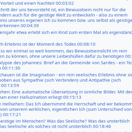
Vorteil und einen Nachteil 00:03:02
hritt der uns bevorsteht ist, ein Bewusstsein nicht nur für die
ern auch für die geistige Welt zu entwickeln - also zu einem
bnis unseres eigenen Ich zu kommen bzw. uns selbst als geistig
erkennen 00:04:39
ensjahr etwa erlebt sich ein Kind zum ersten Mal als eigenstän
ch-Erlebnis ist der Moment des Todes 00:08:10
dass wir einmal so weit kommen, das Bewusstseinslicht im rein
ten zu können, ohne unsere Leibeshüllen dafür zu benötigen 00
alypse des Johannes: Brief an die Gemeinde von Sardes - ein Te
n 00:11:30
chauen ist die Imagination - ein rein seelisches Erlebnis ohne si
oben aus Sympathie (sich Verbinden) und Antipathie (sich
 00:13:59
ehen: Eine automatische Übersetzung in sinnliche Bilder. Mit de
an einer Halluzination erliegt 00:15:13
 Hellsehen: Das Ich übernimmt die Herrschaft und wir bekomm
von unserem wirklichen, eigentlichen Ich (zum Unterschied von
) 00:17:21
Geistige im Menschen? Was das Seelische? Was das unsterblich
Das Seelische als solches ist nicht unsterblich 00:18:46