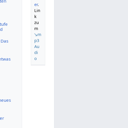
iten
er
.
Lin
k
zu
tufe
m
nd
↘m
p3
. Das
Au
di
o
etwas
neues
er