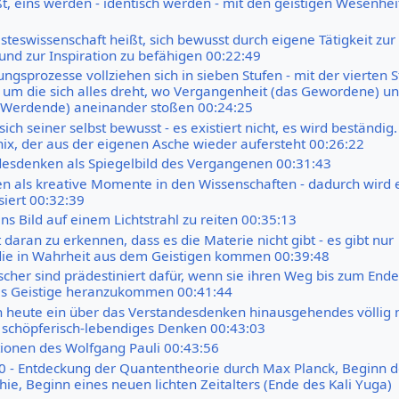
ißt, eins werden - identisch werden - mit den geistigen Wesenhe
teswissenschaft heißt, sich bewusst durch eigene Tätigkeit zur
und zur Inspiration zu befähigen 00:22:49
ungsprozesse vollziehen sich in sieben Stufen - mit der vierten S
e, um die sich alles dreht, wo Vergangenheit (das Gewordene) u
 Werdende) aneinander stoßen 00:24:25
sich seiner selbst bewusst - es existiert nicht, es wird beständig
nix, der aus der eigenen Asche wieder aufersteht 00:26:22
esdenken als Spiegelbild des Vergangenen 00:31:43
n als kreative Momente in den Wissenschaften - dadurch wird 
iert 00:32:39
ins Bild auf einem Lichtstrahl zu reiten 00:35:13
t daran zu erkennen, dass es die Materie nicht gibt - es gibt nur
die in Wahrheit aus dem Geistigen kommen 00:39:48
scher sind prädestiniert dafür, wenn sie ihren Weg bis zum Ende
as Geistige heranzukommen 00:41:44
 heute ein über das Verstandesdenken hinausgehendes völlig 
 schöpferisch-lebendiges Denken 00:43:03
ionen des Wolfgang Pauli 00:43:56
0 - Entdeckung der Quantentheorie durch Max Planck, Beginn d
ie, Beginn eines neuen lichten Zeitalters (Ende des Kali Yuga)