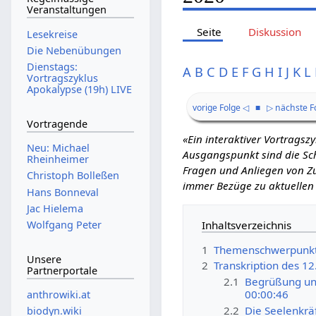
Veranstaltungen
Seite
Diskussion
Lesekreise
Die Nebenübungen
Dienstags:
A
B
C
D
E
F
G
H
I
J
K
L
Vortragszyklus
Apokalypse (19h) LIVE
vorige Folge ◁
■
▷ nächste F
Vortragende
«Ein interaktiver Vortrags
Neu: Michael
Ausgangspunkt sind die Schr
Rheinheimer
Fragen und Anliegen von Zu
Christoph Bolleßen
immer Bezüge zu aktuellen
Hans Bonneval
Jac Hielema
Inhaltsverzeichnis
Wolfgang Peter
1
Themenschwerpunk
Unsere
2
Transkription des 12
Partnerportale
2.1
Begrüßung und
00:00:46
anthrowiki.at
2.2
Die Seelenkräf
biodyn.wiki