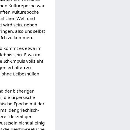
schen Kulturepoche war
ünften Kulturepoche
nnlichen Welt und
t wird sein, neben
ingen, also uns selbst
n Ich zu kommen.
ind kommt es etwa im
lebnis sein. Etwa im
e Ich-Impuls vollzieht
gen erhalten zu
n ohne Leibeshüllen
d der bisherigen
, die urpersische
äische Epoche mit der
ms, der griechisch-
erer derzeitigen
sstsein nicht alleinig
 die geistig-seelische