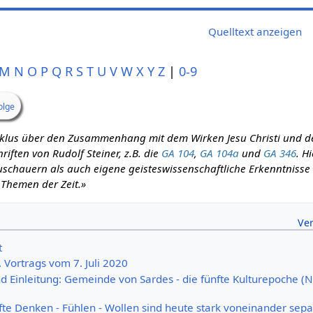
Quelltext anzeigen
M
N
O
P
Q
R
S
T
U
V
W
X
Y
Z
|
0-9
olge
zyklus über den Zusammenhang mit dem Wirken Jesu Christi und d
iften von Rudolf Steiner, z.B. die
GA 104
,
GA 104a
und
GA 346
. H
schauern als auch eigene geisteswissenschaftliche Erkenntnisse m
 Themen der Zeit.»
t
. Vortrags vom 7. Juli 2020
 Einleitung: Gemeinde von Sardes - die fünfte Kulturepoche (N
te Denken - Fühlen - Wollen sind heute stark voneinander separ