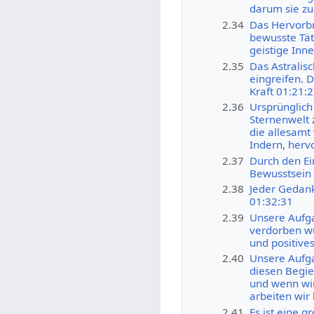
darum sie zu
2.34
Das Hervorbr
bewusste Tät
geistige Inn
2.35
Das Astralis
eingreifen. D
Kraft 01:21:
2.36
Ursprünglich 
Sternenwelt 
die allesamt
Indern, herv
2.37
Durch den Ei
Bewusstsein 
2.38
Jeder Gedank
01:32:31
2.39
Unsere Aufga
verdorben wu
und positives
2.40
Unsere Aufga
diesen Begie
und wenn wir
arbeiten wir 
2.41
Es ist eine g