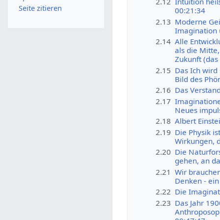
2.12
Intuition he
Seite zitieren
00:21:34
2.13
Moderne Geis
Imagination 
2.14
Alle Entwickl
als die Mitt
Zukunft (das
2.15
Das Ich wird 
Bild des Phö
2.16
Das Verstand
2.17
Imaginatione
Neues impuls
2.18
Albert Einste
2.19
Die Physik is
Wirkungen, 
2.20
Die Naturfor
gehen, an d
2.21
Wir brauchen
Denken - ein
2.22
Die Imaginat
2.23
Das Jahr 190
Anthroposoph