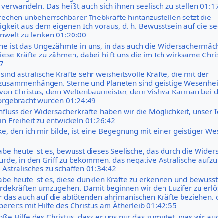
 verwandeln. Das heißt auch sich ihnen seelisch zu stellen 01:1
echen unbeherrschbarer Triebkräfte hintanzustellen setzt die
igkeit aus dem eigenen Ich voraus, d. h. Bewusstsein auf die se
enwelt zu lenken 01:20:00
che ist das Ungezähmte in uns, in das auch die Widersachermäc
iese Kräfte zu zähmen, dabei hilft uns die im Ich wirksame Chri
27
sind astralische Kräfte sehr weisheitsvolle Kräfte, die mit der
zusammenhängen. Sterne und Planeten sind geistige Wesenhei
 von Christus, dem Weltenbaumeister, dem Vishva Karman bei 
orgebracht wurden 01:24:49
nfluss der Widersacherkräfte haben wir die Möglichkeit, unser I
in Freiheit zu entwickeln 01:26:42
e, den ich mir bilde, ist eine Begegnung mit einer geistiger We
be heute ist es, bewusst dieses Seelische, das durch die Wider
rde, in den Griff zu bekommen, das negative Astralische aufzu
 Astralisches zu schaffen 01:34:42
be heute ist es, diese dunklen Kräfte zu erkennen und bewusst
rdekräften umzugehen. Damit beginnen wir den Luzifer zu erl
 das auch auf die abtötenden ahrimanischen Kräfte beziehen,
bereits mit Hilfe des Christus am Ätherleib 01:42:55
roße Hilfe des Christus, dass er uns nur das zumutet, was wir au