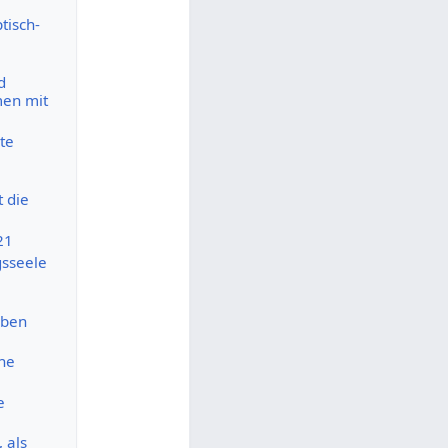
tisch-
d
men mit
te
 die
21
gsseele
eben
che
e
 als