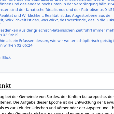
önnen und das andere noch unten in der Verdrängung hält 01:
hsten sind der fanatische Idealismus und der Patriotismus 01:5
ealität und Wirklichkeit: Realität ist das Abgestorbene aus der
, Wirklichkeit ist das, was wirkt, das Werdende, das in die Zuk
11
esdenken aus der griechisch-lateinischen Zeit führt immer mehr
in 02:04:19
e als ein Erfassen dessen, wie wir weiter schöpferisch-geistig 
in wirken 02:06:24
n Blick
unkt
rag bei der Gemeinde von Sardes, der fünften Kulturepoche, de
stehen. Die Aufgabe dieser Epoche ist die Entwicklung der Bewus
ls es zur Zeit der Griechen und Römer oder der Ägypter und Cha
eprägtes Gegenstandsbewusstsein und einen eher rationalen, 