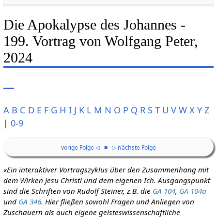
Die Apokalypse des Johannes -
199. Vortrag von Wolfgang Peter,
2024
A
B
C
D
E
F
G
H
I
J
K
L
M
N
O
P
Q
R
S
T
U
V
W
X
Y
Z
|
0-9
vorige Folge ◁
■
▷ nächste Folge
«Ein interaktiver Vortragszyklus über den Zusammenhang mit
dem Wirken Jesu Christi und dem eigenen Ich. Ausgangspunkt
sind die Schriften von Rudolf Steiner, z.B. die
GA 104
,
GA 104a
und
GA 346
. Hier fließen sowohl Fragen und Anliegen von
Zuschauern als auch eigene geisteswissenschaftliche