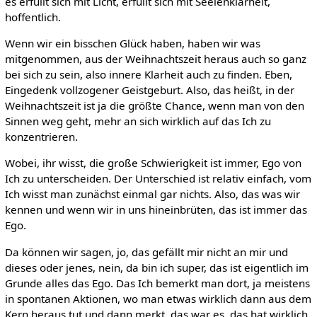
es erfüllt sich mit Licht, erfüllt sich mit Seelenklarheit,
hoffentlich.
Wenn wir ein bisschen Glück haben, haben wir was
mitgenommen, aus der Weihnachtszeit heraus auch so ganz
bei sich zu sein, also innere Klarheit auch zu finden. Eben,
Eingedenk vollzogener Geistgeburt. Also, das heißt, in der
Weihnachtszeit ist ja die größte Chance, wenn man von den
Sinnen weg geht, mehr an sich wirklich auf das Ich zu
konzentrieren.
Wobei, ihr wisst, die große Schwierigkeit ist immer, Ego von
Ich zu unterscheiden. Der Unterschied ist relativ einfach, vom
Ich wisst man zunächst einmal gar nichts. Also, das was wir
kennen und wenn wir in uns hineinbrüten, das ist immer das
Ego.
Da können wir sagen, jo, das gefällt mir nicht an mir und
dieses oder jenes, nein, da bin ich super, das ist eigentlich im
Grunde alles das Ego. Das Ich bemerkt man dort, ja meistens
in spontanen Aktionen, wo man etwas wirklich dann aus dem
Kern heraus tut und dann merkt, das war es, das hat wirklich