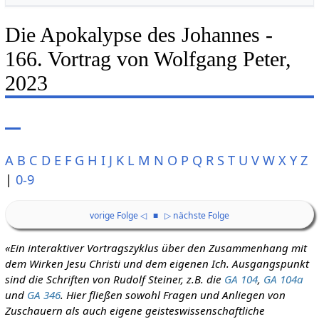
Die Apokalypse des Johannes -
166. Vortrag von Wolfgang Peter,
2023
A
B
C
D
E
F
G
H
I
J
K
L
M
N
O
P
Q
R
S
T
U
V
W
X
Y
Z
|
0-9
vorige Folge ◁
■
▷ nächste Folge
«Ein interaktiver Vortragszyklus über den Zusammenhang mit
dem Wirken Jesu Christi und dem eigenen Ich. Ausgangspunkt
sind die Schriften von Rudolf Steiner, z.B. die
GA 104
,
GA 104a
und
GA 346
. Hier fließen sowohl Fragen und Anliegen von
Zuschauern als auch eigene geisteswissenschaftliche