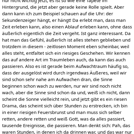
nur nicht wichtig jetzt, es ist so wie eine Tapete im
Hintergrund, die jetzt aber gerade keine Rolle spielt. Aber
dann kann ich zum Beispiel schauen auf die Uhr: der
Sekundenzeiger hängt, er hängt! Da erlebt man, dass man
Zeit erleben kann, also einen Ablauf erleben kann, ohne dass
äußerlich eigentlich die Zeit vergeht. Ist ganz interessant. Da
hat man das Gefühl, äußerlich ist alles stehen geblieben und
trotzdem in diesem - zeitlosen Moment eben scheinbar, weil
alles steht, entfaltet sich ein riesiges Geschehen. Wir kennen
das auf andere Art im Traumleben auch, da kann das auch
passieren. Also es ist gerade beim Aufwachtraum häufig so,
dass der ausgelöst wird durch irgendwas Äußeres, weil wir
sind schon sehr nahe am Aufwachen dran, die Sinne
beginnen schon wach zu werden, nur wir sind noch nicht
wach, aber die Sinne sind schon da und, weiß ich nicht, dann
scheint die Sonne vielleicht rein, und jetzt gibt es ein riesen
Drama, das scheint sich über Stunden zu erstrecken, ich bin
in einer riesigen Feuersbrunst und man muss sich selber
retten, andere retten und weiß Gott, was da alles passiert,
tausende Ereignisse, die passieren. Man denkt sich: Pah, das
waren Stunden, in denen ich da drinnen war, und das war nur