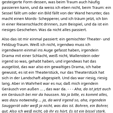
gesteigerte Form dessen, was beim Traum auch häufig
passieren kann, und da weiss ich eben nicht, beim Traum: ein
Sessel fällt um oder ein Bild fällt von der Wand herunter, das
macht einen Mords- Schepperer, und ich träum jetzt, ich bin
in einer Riesenschlacht drinnen, zum Beispiel, und da ist ein
riesiges Geschehen. Was da nicht alles passiert.
Also das ist mir einmal passiert: ein gemischter Theater- und
Feldzug-Traum. Weiß ich nicht, irgendwo muss ich
irgendwann einmal ins Auge gefasst haben, irgendein
Drama mit einer Schlacht, weiß nicht, Wallenstein oder
irgend so was, gehabt haben, und irgendwas hat das
ausgelöst, das war also ein gewaltiges Drama, ich habe
gewusst, es ist ein Theaterstück, nur das Theaterstück hat
sich in der Landschaft abgespielt. Und das war riesig, riesig
lang. Aber in Wahrheit war es nur, daß mich irgendein
Geräusch von außen ... , das war da. - - -
Aha, da ist jetzt auch
ein Geräusch bei mir
da
haussen. Na ja bitte,
es kommt alles,
was dazu notwendig ... ja, da wird irgend so, aha, irgendein
Sauggerät oder weiß ja nicht, was das ist. Bohren, ein Bohrer,
gut.
Also ich weiß nicht, ob ihr es hört. Es ist ein bissel stark.