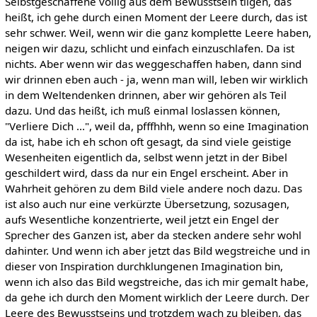
Selbstgeschaffene völlig aus dem Bewusstsein tilgen, das
heißt, ich gehe durch einen Moment der Leere durch, das ist
sehr schwer. Weil, wenn wir die ganz komplette Leere haben,
neigen wir dazu, schlicht und einfach einzuschlafen. Da ist
nichts. Aber wenn wir das weggeschaffen haben, dann sind
wir drinnen eben auch - ja, wenn man will, leben wir wirklich
in dem Weltendenken drinnen, aber wir gehören als Teil
dazu. Und das heißt, ich muß einmal loslassen können,
"Verliere Dich ...", weil da, pfffhhh, wenn so eine Imagination
da ist, habe ich eh schon oft gesagt, da sind viele geistige
Wesenheiten eigentlich da, selbst wenn jetzt in der Bibel
geschildert wird, dass da nur ein Engel erscheint. Aber in
Wahrheit gehören zu dem Bild viele andere noch dazu. Das
ist also auch nur eine verkürzte Übersetzung, sozusagen,
aufs Wesentliche konzentrierte, weil jetzt ein Engel der
Sprecher des Ganzen ist, aber da stecken andere sehr wohl
dahinter. Und wenn ich aber jetzt das Bild wegstreiche und in
dieser von Inspiration durchklungenen Imagination bin,
wenn ich also das Bild wegstreiche, das ich mir gemalt habe,
da gehe ich durch den Moment wirklich der Leere durch. Der
Leere des Bewusstseins und trotzdem wach zu bleiben, das