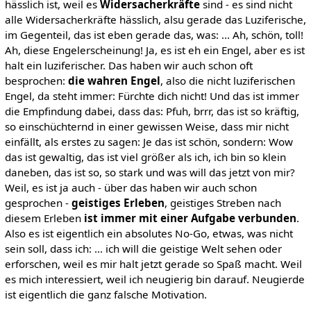
hässlich ist, weil es
Widersacherkräfte
sind - es sind nicht
alle Widersacherkräfte hässlich, alsu gerade das Luziferische,
im Gegenteil, das ist eben gerade das, was: ... Ah, schön, toll!
Ah, diese Engelerscheinung! Ja, es ist eh ein Engel, aber es ist
halt ein luziferischer. Das haben wir auch schon oft
besprochen:
die wahren Engel
, also die nicht luziferischen
Engel, da steht immer: Fürchte dich nicht! Und das ist immer
die Empfindung dabei, dass das: Pfuh, brrr, das ist so kräftig,
so einschüchternd in einer gewissen Weise, dass mir nicht
einfällt, als erstes zu sagen: Je das ist schön, sondern: Wow
das ist gewaltig, das ist viel größer als ich, ich bin so klein
daneben, das ist so, so stark und was will das jetzt von mir?
Weil, es ist ja auch - über das haben wir auch schon
gesprochen -
geistiges Erleben
, geistiges Streben nach
diesem Erleben
ist immer mit einer Aufgabe verbunden
.
Also es ist eigentlich ein absolutes No-Go, etwas, was nicht
sein soll, dass ich: ... ich will die geistige Welt sehen oder
erforschen, weil es mir halt jetzt gerade so Spaß macht. Weil
es mich interessiert, weil ich neugierig bin darauf. Neugierde
ist eigentlich die ganz falsche Motivation.