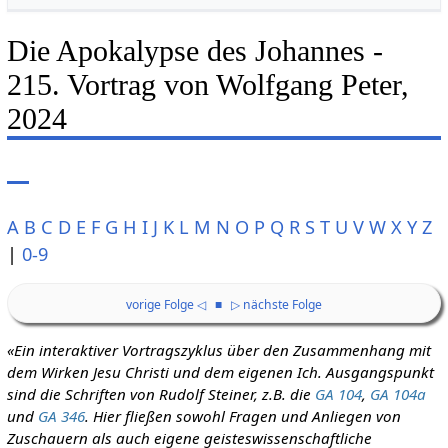
Die Apokalypse des Johannes -
215. Vortrag von Wolfgang Peter,
2024
A
B
C
D
E
F
G
H
I
J
K
L
M
N
O
P
Q
R
S
T
U
V
W
X
Y
Z
|
0-9
vorige Folge ◁
■
▷ nächste Folge
«Ein interaktiver Vortragszyklus über den Zusammenhang mit
dem Wirken Jesu Christi und dem eigenen Ich. Ausgangspunkt
sind die Schriften von Rudolf Steiner, z.B. die
GA 104
,
GA 104a
und
GA 346
. Hier fließen sowohl Fragen und Anliegen von
Zuschauern als auch eigene geisteswissenschaftliche