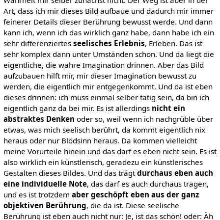
Wahrheit mir selber zunächst nicht. Der Weg ist aber in der
Art, dass ich mir dieses Bild aufbaue und dadurch mir immer
feinerer Details dieser Berührung bewusst werde. Und dann
kann ich, wenn ich das wirklich ganz habe, dann habe ich ein
sehr differenziertes
seelisches Erlebnis
, Erleben. Das ist
sehr komplex dann unter Umständen schon. Und da liegt die
eigentliche, die wahre Imagination drinnen. Aber das Bild
aufzubauen hilft mir, mir dieser Imagination bewusst zu
werden, die eigentlich mir entgegenkommt. Und da ist eben
dieses drinnen: ich muss einmal selber tätig sein, da bin ich
eigentlich ganz da bei mir. Es ist allerdings
nicht ein
abstraktes Denken
oder so, weil wenn ich nachgrüble über
etwas, was mich seelisch berührt, da kommt eigentlich nix
heraus oder nur Blödsinn heraus. Da kommen vielleicht
meine Vorurteile hinein und das darf es eben nicht sein. Es ist
also wirklich ein künstlerisch, geradezu ein künstlerisches
Gestalten dieses Bildes. Und das trägt
durchaus eben auch
eine individuelle Note
, das darf es auch durchaus tragen,
und es ist trotzdem
aber geschöpft eben aus der ganz
objektiven Berührung
, die da ist. Diese seelische
Berührung ist eben auch nicht nur: Je, ist das schön! oder: Äh