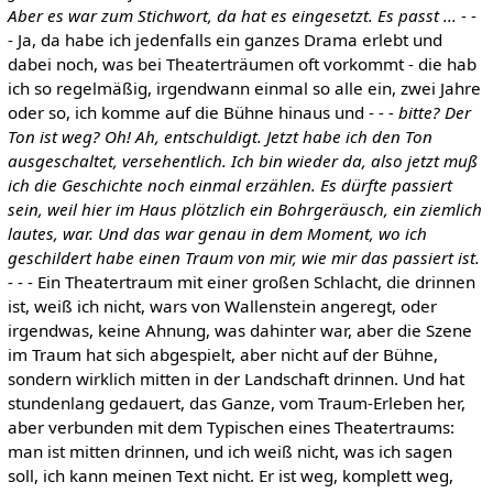
Aber es war zum Stichwort, da hat es eingesetzt. Es passt ...
- -
- Ja, da habe ich jedenfalls ein ganzes Drama erlebt und
dabei noch, was bei Theaterträumen oft vorkommt - die hab
ich so regelmäßig, irgendwann einmal so alle ein, zwei Jahre
oder so, ich komme auf die Bühne hinaus und -
- - bitte? Der
Ton ist weg? Oh! Ah, entschuldigt. Jetzt habe ich den Ton
ausgeschaltet, versehentlich. Ich bin wieder da, also jetzt muß
ich die Geschichte noch einmal erzählen. Es dürfte passiert
sein, weil hier im Haus plötzlich ein Bohrgeräusch, ein ziemlich
lautes, war. Und das war genau in dem Moment, wo ich
geschildert habe einen Traum von mir, wie mir das passiert ist.
- - - Ein Theatertraum mit einer großen Schlacht, die drinnen
ist, weiß ich nicht, wars von Wallenstein angeregt, oder
irgendwas, keine Ahnung, was dahinter war, aber die Szene
im Traum hat sich abgespielt, aber nicht auf der Bühne,
sondern wirklich mitten in der Landschaft drinnen. Und hat
stundenlang gedauert, das Ganze, vom Traum-Erleben her,
aber verbunden mit dem Typischen eines Theatertraums:
man ist mitten drinnen, und ich weiß nicht, was ich sagen
soll, ich kann meinen Text nicht. Er ist weg, komplett weg,