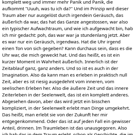
komplett weg und immer mehr Panik und Panik, die
aufkommt "Uuuh, was tu ich da?" Und im Prinzip wrd dieser
Traum aber nur ausgelöst durch irgendein Geräusch, das
äußerlich da war, das hat das Ganze angestossen, war also
ein typischer Aufwachtraum, und wie ich aufgewacht bin, hab
ich mir gedacht: poh, das war war ja stundenlang jetzt. Aber
es war nur ein Geräusch, irgendwas. Hat die Uhr irgend
einen Ton von sich gegeben? Kann durchaus sein, dass es die
Uhr war, die mich geweckt hat. Und das heißt, es ist ein
kurzer Moment in Wahrheit äußerlich. Innerlich ist der
Zeitablauf ganz, ganz anders. Und so ist es auch in der
Imagination. Also da kann man es erleben in praktisch null
Zeit, aber es ist riesig ausgedehnt vom inneren, vom
seelischen Erleben her. Also die äußere Zeit und das innere
Zeiterleben in der Seelenwelt, das ist ein komplett anderes.
Abgesehen davon, aber das wird jetzt ein bisschen
kompliziert, in der Seelenwelt erlebt man Dinge umgekehrt.
Das heißt, man erlebt sie von der Zukunft her mir
entgegenkommend. Oder das ist auf jeden Fall ein gewisser
Anteil, drinnen. Im Traumleben ist das unausgegoren. Also
ich hab das in dem Traum erlebt, schon als Geschichte, die im